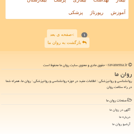
آموزش
رپورتاژ
پزشکی
صفحه ی بعد
>
۱
بازگشت به روان ما
ravanema.ir - حقوق مادی و معنوی سایت روان ما محفوظ است
روان ما
روانشناسی و روانپزشکی : اطلاعات مفید در حوزه روانشناسی و روانپزشکی : روان ما، همراه شما
در راه سلامت روان
صفحات روان ما
آگهی در روان ما
درباره ما
آرشیو روان ما