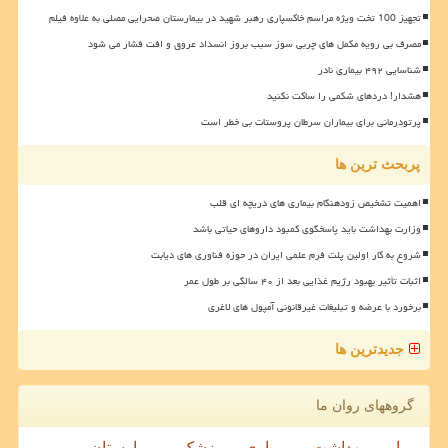
تجهیز 100 تخت ویژه مراسم خاکسپاری رهبر شهید در بیمارستان صحرایی مصلی به علاوه فیلم
مصرف بی رویه مکمل های چربی سوز سبب بروز انسداد عروق و افت فشار می شود
شناسایی ۴۹۲ بیماری نادر
هشدار! دردهای شکمی را ساکت نکنید
پرتودرمانی برای بیماران سرطان پروستات بی خطر است
پربحث ترین ها
اهمیت تشخیص زودهنگام بیماری های دریچه ای قلب
وزارت بهداشت باید پاسخگوی کمبود داروهای حیاتی باشد
شروع به کار اولین پلت فرم علمی ایران در حوزه فناوری های دیابت
اثبات تأثیر بهبود رژیم غذایی بعد از ۴۰ سالگی بر طول عمر
برخورد با عرضه و تبلیغات غیرقانونی آمپول های لاغری
جدیدترین ها
گروههای روان ما
بیمار
بهداشت
بیماری
پزشک
بیمارستان