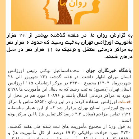
به گزارش روان ما، در هفته گذشته بیشتر از ۲۴ هزار
مأموریت اورژانس تهران به ثبت رسید که حدود ۶ هزار نفر
به مراکز درمانی منتقل و نزدیک به ۱۱ هزار نفر در محل
درمان شدند.
باشگاه خبرنگاران جوان
- محمداسماعیل توکلی رئیس اورژانس
استان تهران اظهار داشت: در هفته گذشته (۲۲ شهریور الی ۲۸
شهریورماه ۱۴۰۴) مجموع ۲۴۴۰۰ در مرکز ارتباطات ۱۱۵ اورژانس
استان تهران (دیسپچ) به ثبت رسید که به دنبال این مأموریت ها ۵۹۷۸
مورد به مراکز درمانی انتقال یافتند و ۱۰۸۹۶ مورد هم در محل از
خدمات
اورژانس استفاده کردند و در این زمان ۵۶۵۳۰ تماس با مرکز
دیسپچ اورژانس استان تهران برقرار شد که از این شمار متاسفانه
۱۹۲۱ تماس مزاحم (معادل ۳.۴ درصد کل تماس ها) با این مرکز بوده
است.
به قول وی؛ از مجموع مأموریت های ثبت شده طی هفته گذشته،
۴۷۳۰ مورد حوادث ترافیکی (۱۹.۴ درصد از کل مأموریت ها) و
۱۹۶۷۰ (۸۰.۶ درصد از کل مأموریت ها) مورد حوادث غیر ترافیکی