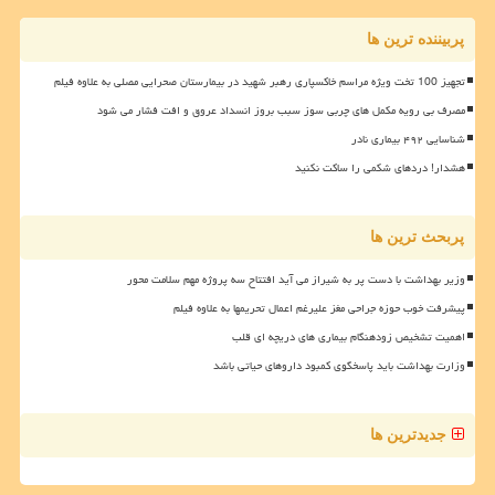
پربیننده ترین ها
تجهیز 100 تخت ویژه مراسم خاکسپاری رهبر شهید در بیمارستان صحرایی مصلی به علاوه فیلم
مصرف بی رویه مکمل های چربی سوز سبب بروز انسداد عروق و افت فشار می شود
شناسایی ۴۹۲ بیماری نادر
هشدار! دردهای شکمی را ساکت نکنید
پربحث ترین ها
وزیر بهداشت با دست پر به شیراز می آید افتتاح سه پروژه مهم سلامت محور
پیشرفت خوب حوزه جراحی مغز علیرغم اعمال تحریمها به علاوه فیلم
اهمیت تشخیص زودهنگام بیماری های دریچه ای قلب
وزارت بهداشت باید پاسخگوی کمبود داروهای حیاتی باشد
جدیدترین ها