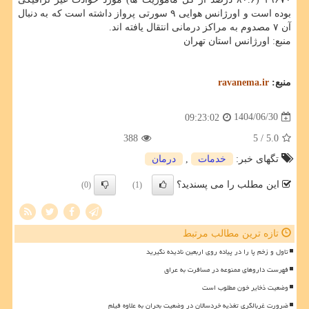
بوده است و اورژانس هوایی ۹ سورتی پرواز داشته است که به دنبال
آن ۷ مصدوم به مراکز درمانی انتقال یافته اند.
منبع: اورژانس استان تهران
منبع:
ravanema.ir
1404/06/30
09:23:02
388
/ 5
5.0
تگهای خبر:
خدمات
,
درمان
این مطلب را می پسندید؟
(0)
(1)
تازه ترین مطالب مرتبط
تاول و زخم پا را در پیاده روی اربعین نادیده نگیرید
فهرست داروهای ممنوعه در مسافرت به عراق
وضعیت ذخایر خون مطلوب است
ضرورت غربالگری تغذیه خردسالان در وضعیت بحران به علاوه فیلم