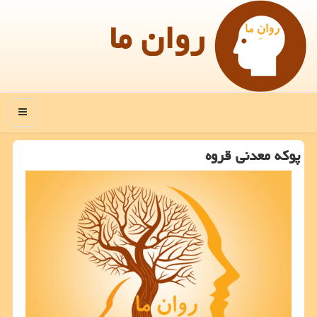
روان ما
منو
پوكه معدنی قروه