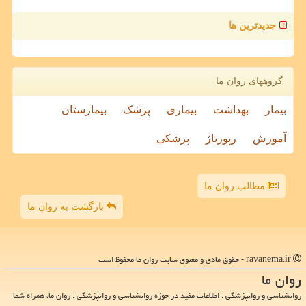
جدیدترین ها
گروههای روان ما
بیمار
بهداشت
بیماری
پزشک
بیمارستان
آموزش
رپورتاژ
پزشکی
مطالب روان ما
بازگشت به روان ما
ravanema.ir - حقوق مادی و معنوی سایت روان ما محفوظ است
روان ما
روانشناسی و روانپزشکی : اطلاعات مفید در حوزه روانشناسی و روانپزشکی : روان ما، همراه شما