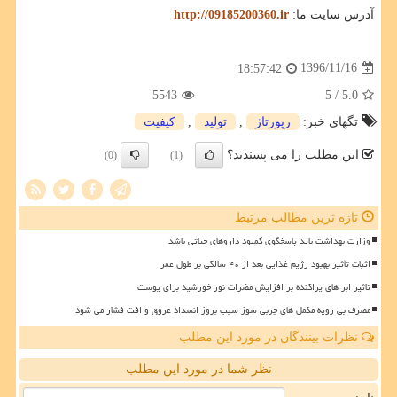
آدرس سایت ما:
http://09185200360.ir
1396/11/16
18:57:42
5543
/ 5
5.0
تگهای خبر:
رپورتاژ
,
تولید
,
كیفیت
این مطلب را می پسندید؟
(0)
(1)
تازه ترین مطالب مرتبط
وزارت بهداشت باید پاسخگوی کمبود داروهای حیاتی باشد
اثبات تأثیر بهبود رژیم غذایی بعد از ۴۰ سالگی بر طول عمر
تاثیر ابر های پراکنده بر افزایش مضرات نور خورشید برای پوست
مصرف بی رویه مکمل های چربی سوز سبب بروز انسداد عروق و افت فشار می شود
نظرات بینندگان در مورد این مطلب
نظر شما در مورد این مطلب