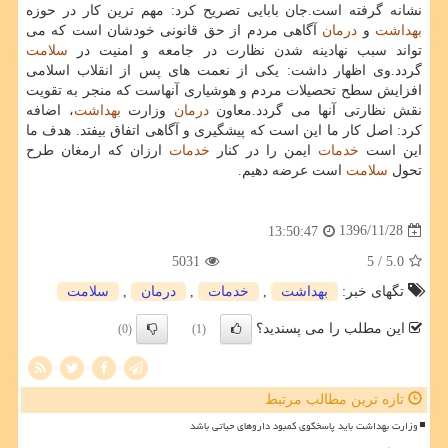
نشانه گرفته است.جان بابایی تصریح كرد: مهم ترین كار در حوزه
بهداشت
و
درمان
آگاهی مردم از حق قانونی خودشان است كه می
تواند سبب نهادینه شدن نظارت در جامعه و امنیت در
سلامت
گردد.وی اظهار داشت: یكی از نعمت های پس از انقلاب اسلامی
افزایش سطح تحصیلات مردم و هوشیاری آنهاست كه منجر به تقویت
نقش نظارتی آنها می گردد.معاون
درمان
وزارت
بهداشت
، اضافه
كرد: اصل كار ما این است كه پیشگیری و آگاهی اتفاق بیفتد. هدف ما
این است
خدمات
ایمن را در كنار
خدمات
ارزان كه ارمغان طرح
تحول
سلامت
است عرضه دهیم.
1396/11/28
13:50:47
5031
/ 5
5.0
تگهای خبر:
بهداشت
,
خدمات
,
درمان
,
سلامت
این مطلب را می پسندید؟
(0)
(1)
تازه ترین مطالب مرتبط
وزارت بهداشت باید پاسخگوی کمبود داروهای حیاتی باشد