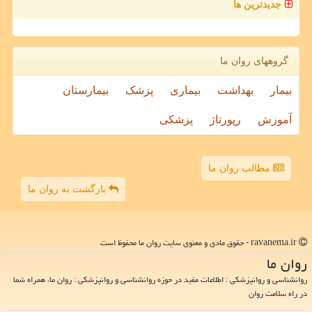
جدیدترین ها
گروههای روان ما
بیمار
بهداشت
بیماری
پزشک
بیمارستان
آموزش
رپورتاژ
پزشکی
مطالب روان ما
بازگشت به روان ما
ravanema.ir - حقوق مادی و معنوی سایت روان ما محفوظ است
روان ما
روانشناسی و روانپزشکی : اطلاعات مفید در حوزه روانشناسی و روانپزشکی : روان ما، همراه شما
در راه سلامت روان