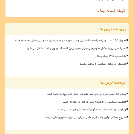
کوتاه کننده لینک
پربیننده ترین ها
تجهیز 100 تخت ویژه مراسم خاکسپاری رهبر شهید در بیمارستان صحرایی مصلی به علاوه فیلم
مصرف بی رویه مکمل های چربی سوز سبب بروز انسداد عروق و افت فشار می شود
شناسایی ۴۹۲ بیماری نادر
هشدار! دردهای شکمی را ساکت نکنید
پربحث ترین ها
پیشرفت خوب حوزه جراحی مغز علیرغم اعمال تحریمها به علاوه فیلم
اهمیت تشخیص زودهنگام بیماری های دریچه ای قلب
وزارت بهداشت باید پاسخگوی کمبود داروهای حیاتی باشد
شروع به کار اولین پلت فرم علمی ایران در حوزه فناوری های دیابت