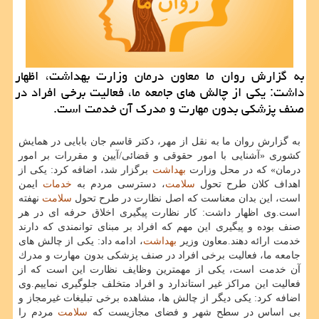
به گزارش روان ما معاون درمان وزارت بهداشت، اظهار
داشت: یكی از چالش های جامعه ما، فعالیت برخی افراد در
صنف پزشكی بدون مهارت و مدرك آن خدمت است.
به گزارش روان ما به نقل از مهر، دكتر قاسم جان بابایی در همایش
كشوری «آشنایی با امور حقوقی و قضائی/آیین و مقررات بر امور
درمان» كه در محل وزارت
بهداشت
برگزار شد، اضافه كرد: یكی از
اهداف كلان طرح تحول
سلامت
، دسترسی مردم به
خدمات
ایمن
است، این بدان معناست كه اصل نظارت در طرح تحول
سلامت
نهفته
است.وی اظهار داشت: كار نظارت پیگیری اخلاق حرفه ای در هر
صنف بوده و پیگیری این مهم كه افراد بر مبنای توانمندی كه دارند
خدمت ارائه دهند.معاون وزیر
بهداشت
، ادامه داد: یكی از چالش های
جامعه ما، فعالیت برخی افراد در صنف پزشكی بدون مهارت و مدرك
آن خدمت است، یكی از مهمترین وظایف نظارت این است كه از
فعالیت این مراكز غیر استاندارد و افراد متخلف جلوگیری نماییم.وی
اضافه كرد: یكی دیگر از چالش ها، مشاهده برخی تبلیغات غیرمجاز و
بی اساس در سطح شهر و فضای مجازیست كه
سلامت
مردم را