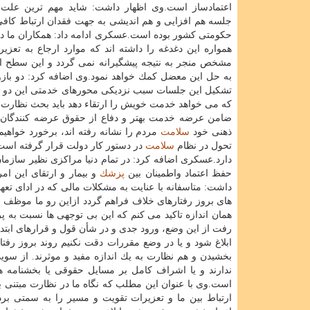
اعتمادساز است.وی اظهار داشت: شاید مهم ترین علت 
جلسه هم افزایی و هم اندیشی به جهت فقدان ارتباط كافی 
حكومتی كشور بوده است.عسكری ادامه داد: همكاران ما در 
همواره این دغدغه را داشته اند كه موارد ارجاع به تعزی
مشخص منجر به نتیجه پیشگیرانه نمی گردد و این سطح 
به حل این معضل كمك خواهد نمود.وی اضافه كرد: دو با
تشكیل این جلسات سبب نزدیكی محورهای خدمتی این دو می
كه می خواهد خدمت خویش را ارتقاء دهد باید بحث نظارت را
ضامن عرضه خدمت بهتر و دفاع از حقوق عرضه كنندگان و
ذهنی خود
سلامت
مردم را نشانه رفته اند، برخورد خواهی
تحول در نظام
سلامت
در دستور كار دولت قرار گرفته است،
دارد.عسكری اضافه كرد: در تمام دنیا مراكزی نظیر سازمان
حفظ اعتماد واطمینان بین
پزشك
و بیمار و ارتقای این ام
داشت: متاسفانه با عنایت به مشكلات مالی كه در ادای تع
های بروز رفتارهای خلاف فراهم گردد ازاین رو ما موظف به 
همان اندازه تاكید می كنم كه این بی توجهی ها نسبت به
رفت از این وضع، ورود جدی و در شأن قول و قرارهای ابت
ابلاغ شود و یا در وضع مقررات دقت نكنیم روند بروز رفت
بخشیدن و هم نظارت به یك اندازه مفید و موثرند. از سویی
ندارند و یا اشراف كامل بر مسایل حقوقی یا بخشنامه های
است.وی با عنوان این مطلب كه نگاه ما در نظارت مبتنی 
ارتباط بین ما و تعزیرات تقویت و مسیر را به سمتی بر