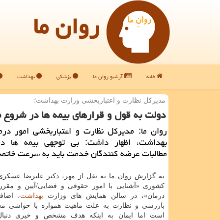
روان ما
خانه
آرشیو روان ما
پزشکی
بهداشت
مدیركل نظارت و اعتباربخشی وزارت بهداشت؛
دولت به قول و قرارهای بیمه ها در شروع 
روان ما: مدیركل نظارت و اعتباربخشی امور درم
بهداشت، اظهار داشت: بی توجهی بیمه ها در
مطالبات عرضه كنندگان خدمت باید به سرعت خاتمه 
به گزارش روان ما به نقل از مهر، دكتر علیرضا عسكر
كشوری «آشنایی با امور حقوقی و قضایی/آیین و مقرر
درمان»، در سالن همایش های وزارت
بهداشت
، اضاف
بازرسی و نظارت به علت ماهیت همواره با حواشی مخ
است اما ایمان به اینكه هدف مشخص و خیری دنبا