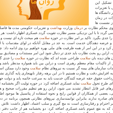
تشكیل این
با تعزیرات
دانشگاه ها
رات در زمان
از نشست ها
زوی محكم نظارت بر
درمان
وزارت
بهداشت
و تعزیرات حكومتی مدت ها فاصله
 گردد تا با این نزدیكی مسیر نظارت تقویت گردد.عسكری اظهار داشت: هر 
 جدی بگیرد. تاكید بر امر نظارت در حوزه
سلامت
هم مبحث تازه ای نیست و 
 عرضه دهندگان خدمت است. به جد در مقابل آنانكه در لوای مقدسات با ا
م كرد و در این امر از همه ظرفیت های ملی بهره خواهیم برد.وی ادامه داد: 
 ازاین رو بحث نظارت باید جدی تر دنبال شود این امر مستندات و مصادیق بین
 های دیده بان
سلامت
طراحی شده اند كه نظارت در حوزه
سلامت
را جدی گرف
ر از تاكیدات مقام معظم رهبری است و دراین بین باید همواره مدنظر باشد.و
هدات سازمان های بیمه گر نسبت به نیروهای نظام
سلامت
وجود دارد ممكن اس
افزایش دقت و نظارت هستیم تا در این برهه رفتار نابهنجاری پایه گذاری نشود
 پرداخت حقوق حقه عرضه كنندگان خدمت باید به سرعت خاتمه یابد و دولت ج
دای طرح تحول
سلامت
نماید.عسكری اضافه كرد: در حوزه تولیت اگر بخشنامه ای
ارهای غیر قابل انتظار تشدید می شود، ازاین رو هم تنظیم مقررات صحیح و ه
، بعضی از همكاران از قوانین رایج و نحوه استفاده از پتانسیل ها موجود اطل
 صادره ندارند بنابراین توانمندسازی نیروهای نظارتی همچون برنامه در دس
بر احترام و رفتارسازی است نه مچ گیری و سلب اعتماد، اظهار داشت: تلاش 
د كه به نفع عموم باشد.عسكری اضافه كرد: دو بخشنامه هم از جانب دفتر 