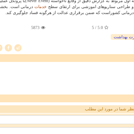
اعتباربخشی در هفته پیشرو ابلاع و تبیین خواهد شد. بخشنامه اول مربوط به گزارش دقیق از وق
ل و طراحی سناریوهای اموزشی برای ارتقای سطح
خدمات
درمانی است. بخشنا
درمانی كشوراست كه ضمن برقراری عدالت از هرگونه فساد جلوگیری كند.
5873
/ 5
5.0
رت بهداشت
ظر شما در مورد این مطلب