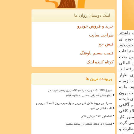
لینک دوستان روان ما
خرید و فروش خودرو
 داشتند
طراحی سایت
حوزه ای
فیش حج
خودبخود
ختراعات
قیمت بیسیم باوفنگ
چون بحث
کوتاه کننده لینک
 المللی
ته اند.
ی اظهار
پربیننده ترین ها
ت زمینه
 اما به
تجهیز 100 تخت ویژه مراسم خاکسپاری رهبر شهید در
هت برون
بیمارستان صحرایی مصلی به علاوه فیلم
 ناپخته
مصرف بی رویه مکمل های چربی سوز سبب بروز انسداد عروق و
م آگاهی
افت فشار می شود
اع كافی
شناسایی ۴۹۲ بیماری نادر
تور كار
می گردد
هشدار! دردهای شکمی را ساکت نکنید
نظارت و