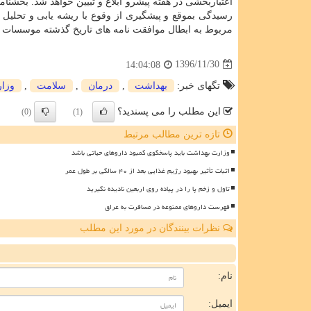
رسیدگی بموقع و پیشگیری از وقوع با ریشه یابی و تحلی
مربوط به ابطال موافقت نامه های تاریخ گذشته موسسات 
1396/11/30
14:04:08
تگهای خبر:
بهداشت
,
درمان
,
سلامت
,
وزا
این مطلب را می پسندید؟
(0)
(1)
تازه ترین مطالب مرتبط
وزارت بهداشت باید پاسخگوی کمبود داروهای حیاتی باشد
اثبات تأثیر بهبود رژیم غذایی بعد از ۴۰ سالگی بر طول عمر
تاول و زخم پا را در پیاده روی اربعین نادیده نگیرید
فهرست داروهای ممنوعه در مسافرت به عراق
نظرات بینندگان در مورد این مطلب
ن
نام:
ایمیل: