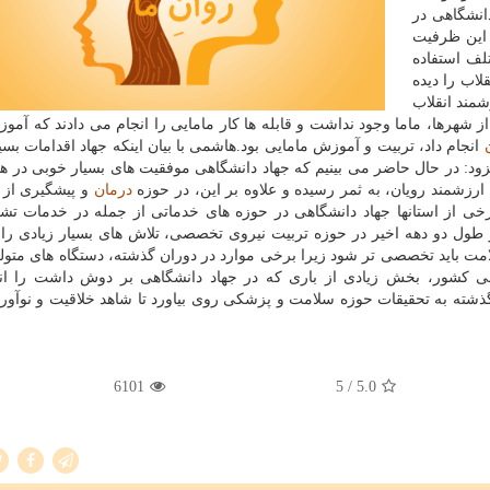
دانشگاهی در
ز این ظرفیت
لف استفاده
لاب را دیده
مند انقلاب
شهرها، ماما وجود نداشت و قابله ها كار مامایی را انجام می دادند كه آموز
انجام داد، تربیت و آموزش مامایی بود.هاشمی با بیان اینكه جهاد اقدامات بسیا
ود: در حال حاضر می بینیم كه جهاد دانشگاهی موفقیت های بسیار خوبی در ه
رزشمند رویان، به ثمر رسیده و علاوه بر این، در حوزه
درمان
و پیشگیری از ن
برخی از استانها جهاد دانشگاهی در حوزه های خدماتی از جمله در خدمات ت
 طول دو دهه اخیر در حوزه تربیت نیروی تخصصی، تلاش های بسیار زیادی را 
مت باید تخصصی تر شود زیرا برخی موارد در دوران گذشته، دستگاه های متول
شی كشور، بخش زیادی از باری كه در جهاد دانشگاهی بر دوش داشت را ا
ذشته به تحقیقات حوزه سلامت و پزشكی روی بیاورد تا شاهد خلاقیت و نوآوری 
6101
/ 5
5.0