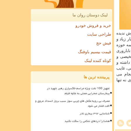
لینک دوستان روان ما
خرید و فروش خودرو
ش ندیده
طراحی سایت
ر زیاد و
فیش حج
مه حوزه
اباروری
قیمت بیسیم باوفنگ
شخیصی و
کوتاه کننده لینک
داشته و
ی، غایب
نجام می
پربیننده ترین ها
نه تنها
تجهیز 100 تخت ویژه مراسم خاکسپاری رهبر شهید در
بیمارستان صحرایی مصلی به علاوه فیلم
مصرف بی رویه مکمل های چربی سوز سبب بروز انسداد عروق و
افت فشار می شود
شناسایی ۴۹۲ بیماری نادر
هشدار! دردهای شکمی را ساکت نکنید