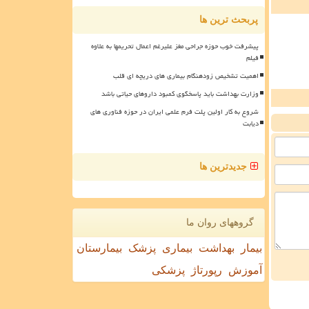
پربحث ترین ها
پیشرفت خوب حوزه جراحی مغز علیرغم اعمال تحریمها به علاوه
فیلم
اهمیت تشخیص زودهنگام بیماری های دریچه ای قلب
وزارت بهداشت باید پاسخگوی کمبود داروهای حیاتی باشد
شروع به کار اولین پلت فرم علمی ایران در حوزه فناوری های
دیابت
جدیدترین ها
گروههای روان ما
بیمار
بهداشت
بیماری
پزشک
بیمارستان
آموزش
رپورتاژ
پزشکی