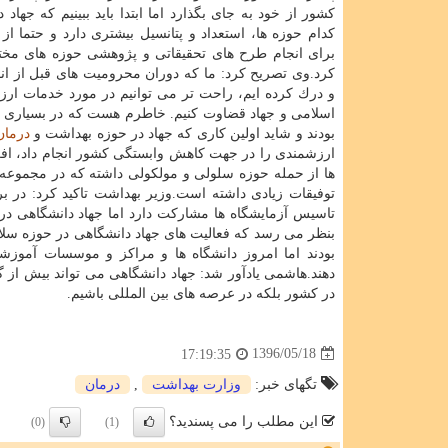
كشور از خود به جای بگذارد اما ابتدا باید ببینیم كه جهاد 
كدام حوزه ها، استعداد و پتانسیل بیشتری دارد و حتما ا
برای انجام طرح های تحقیقاتی و پژوهشی حوزه های مخت
كرد.وی تصریح كرد: ما كه دوران محرومیت های قبل از انق
و درك كرده ایم، راحت تر می توانیم در مورد خدمات ارزش
اسلامی و جهاد قضاوت كنیم. خاطرم هست كه در بسیاری از 
بودند و شاید اولین كاری كه جهاد در حوزه بهداشت و
درمان
ارزشمندی را در جهت كاهش وابستگی كشور انجام داد، افز
ها از حمله حوزه سلولی و مولكولی داشته كه در مجموعه ا
توفیقات زیادی داشته است.وزیر بهداشت تاكید كرد: در 
تاسیس آزمایشگاه ها مشاركت دارد اما جهاد دانشگاهی در
بنظر می رسد كه فعالیت های جهاد دانشگاهی در حوزه سلا
بودند اما امروز دانشگاه ها و مراكز و موسسات آموز
دهند.هاشمی یادآور شد: جهاد دانشگاهی می تواند بیش از گ
در كشور بلكه در عرصه های بین المللی باشیم.
1396/05/18
17:19:35
تگهای خبر:
وزارت بهداشت
,
درمان
این مطلب را می پسندید؟
(0)
(1)