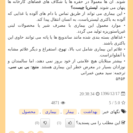
شوند. آن ها معمولا در حفره ها یا شكاف های فضاهای كارخانه ها
پنهان می شوند.
لیستریا چیست؟
• این بیماری می تواند از طریق تماس با دام های آلوده یا غذایی كه
آلوده به باكتری لیستریاست، به انسان انتقال پیدا كند.
• موارد معمول این بیماری با مصرف شیر یا محصولات لبنی
غیرپاستوریزه تولید می گردد.
• غذاهای بسته بندی شده مانند ساندویچ ها یا پاته می توانند حاوی این
باكتری باشند.
• علائم این بیماری شامل تب بالا، تهوع، استفراغ و دیگر علائم مشابه
با آنفلوانزاست.
• بیشتر مبتلایان هیچ علامتی از خود بروز نمی دهند، اما سالمندان و
نوزادان بسیار در معرض خطر این بیماری هستند.
منبع: بی بی سی
،
ترجمه: سید معین عمرانی
۵۴۵۴
1396/12/17
20:38:34
4871
/ 5
5.0
تگهای خبر:
بهداشت
,
بیمار
,
بیماری
,
محصول
این مطلب را می پسندید؟
(0)
(1)