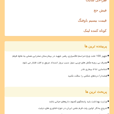
طراحی سایت
فیش حج
قیمت بیسیم باوفنگ
کوتاه کننده لینک
پربیننده ترین ها
تجهیز 100 تخت ویژه مراسم خاکسپاری رهبر شهید در بیمارستان صحرایی مصلی به علاوه فیلم
مصرف بی رویه مکمل های چربی سوز سبب بروز انسداد عروق و افت فشار می شود
شناسایی ۴۹۲ بیماری نادر
هشدار! دردهای شکمی را ساکت نکنید
پربحث ترین ها
وزارت بهداشت باید پاسخگوی کمبود داروهای حیاتی باشد
شروع به کار اولین پلت فرم علمی ایران در حوزه فناوری های دیابت