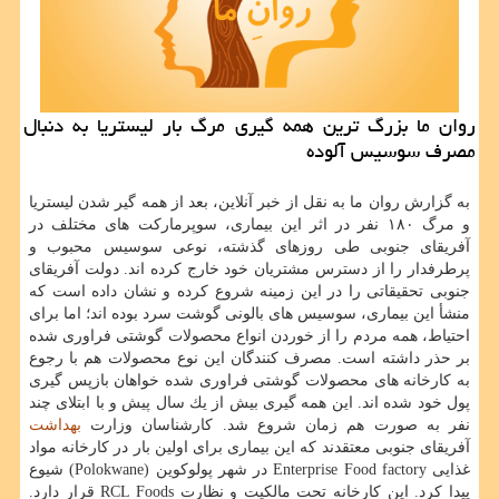
روان ما بزرگ ترین همه گیری مرگ بار لیستریا به دنبال
مصرف سوسیس آلوده
به گزارش روان ما به نقل از خبر آنلاین، بعد از همه گیر شدن لیستریا
و مرگ ۱۸۰ نفر در اثر این بیماری، سوپرماركت های مختلف در
آفریقای جنوبی طی روزهای گذشته، نوعی سوسیس محبوب و
پرطرفدار را از دسترس مشتریان خود خارج كرده اند. دولت آفریقای
جنوبی تحقیقاتی را در این زمینه شروع كرده و نشان داده است كه
منشأ این بیماری، سوسیس های بالونی گوشت سرد بوده اند؛ اما برای
احتیاط، همه مردم را از خوردن انواع محصولات گوشتی فراوری شده
بر حذر داشته است. مصرف كنندگان این نوع محصولات هم با رجوع
به كارخانه های محصولات گوشتی فراوری شده خواهان بازپس گیری
پول خود شده اند. این همه گیری بیش از یك سال پیش و با ابتلای چند
نفر به صورت هم زمان شروع شد. كارشناسان وزارت
بهداشت
آفریقای جنوبی معتقدند كه این بیماری برای اولین بار در كارخانه مواد
غذایی Enterprise Food factory در شهر پولوكوین (Polokwane) شیوع
پیدا كرد. این كارخانه تحت مالكیت و نظارت RCL Foods قرار دارد.