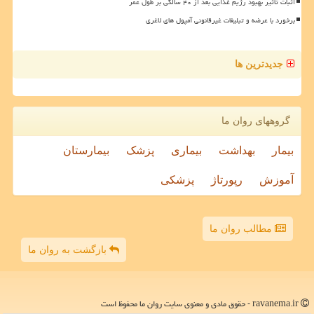
اثبات تأثیر بهبود رژیم غذایی بعد از ۴۰ سالگی بر طول عمر
برخورد با عرضه و تبلیغات غیرقانونی آمپول های لاغری
جدیدترین ها
گروههای روان ما
بیمار
بهداشت
بیماری
پزشک
بیمارستان
آموزش
رپورتاژ
پزشکی
مطالب روان ما
بازگشت به روان ما
ravanema.ir - حقوق مادی و معنوی سایت روان ما محفوظ است