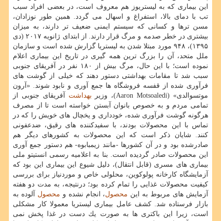
این بیماری كه به لیستریوز هم معروف است، در بعضی افراد سبب
تب با دمای بالا، استفراغ و اسهال می گردد. همین طور نوزادان،
مسن ترها و كسانی كه سیستم ایمنی ضعیف تر دارند، به میزان
بیشتری در خطر صدمه و مرگ قرار دارند. از ابتدای ژانویه ۲۰۱۷ (دی
۱۳۹۵)، ۹۴۸ مورد مبتلا شدن به لیستریا گزارش شده است و سازمان
ملل متحد، آن را بزرگ ترین همه گیری در تاریخ این بیماری اعلام
نموده است؛ با این حال، مرگ بیش از ۱۸۰ نفر در آفریقای جنوبی
سبب شد تا مقامات بهداشتی دستور دهند كه خیلی از گوشت های
فرآوری شده از قفسه فروشگاه ها جمع آوری و نابود شوند. «آرون
موتسوالدی» (Aaron Motsoaledi)، وزیر
بهداشت
آفریقای جنوبی از
تمامی مردم و به خصوص بانوان آبستن خواسته است تا از مصرف
هرگونه گوشت فرآوری شده، خودداری و یخچال های خویش را كه در
تماس با این محصولات بودند، با سفیدكننده های رقیق، ضدعفونی
كنند. شایان ذكر است كه این محصولات به كشورهای دیگر هم
صادرشده بود و در آن كشورها -مانند زیمبابوه- هم دستور جمع آوری
این محصولات صادر گردیده است. بنا به اعلامیه رسمی انستیتو ملی
بیماری های مسری (قابل انتقال)، دلیل شیوع این بیماری این بود كه
آزمایشگاه كارخانه پولوكوین، محلولی خاص و موردنیاز برای بررسی
كیفیت محصولات غذایی را تمام كرده بود؛ درنتیجه، به مدت دو هفته
آزمایش های مربوط به این
محصول
، انجام نشده و
محصول
آلوده به
بازار فرستاده شد. كشف عامل بیماری لیستریا معمولا كار مشكلی
است، زیرا این باكتری ها به صورت یك دست در غذا پخش نمی