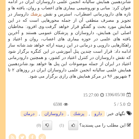
شانزدهمین همایش سالیانه انجمن علمی داروسازان ایران در ادامه
عنوان كرد: مبانی و نوروشیمی بیماری های اعصاب و روان، یافته ها و
تازه های دارودرمانی اضطراب، استرس و نقش
پزشك
داروساز در
تجویز و مصرف منطقی آن از جمله محورهایی است كه در این
همایش مورد بحث و گفتگو قرار خواهد گرفت.وی افزود: مخاطبان
اصلی این همایش، داروسازان و پزشكان عمومی هستند و آخرین
یافته های علمی در حوزه بیماری های اعصاب، روان و اعتیاد و
راهكارهایی دارویی و درمانی در این زمینه ارائه خواهد شد.شانه ساز
ادامه داد: قرار است چندین پنل آموزشی در این كنگره برگزار شود
كه نقش داروسازان در كنترل اعتیاد در كشور، و همچنین دارودرمانی
اعتیاد در ایران از جمله موضوعات این پنل ها خواهد بود.شانزدهمین
همایش علمی سالیانه انجمن علمی داروسازان ایران در روزهای ۲ تا
۴ شهریور ۹۶ در مركز همایش های رازی برگزار می شود.
1396/05/30
15:27:00
6598
/ 5
5.0
تگهای خبر:
دارو
,
پزشك
,
داروسازان
,
درمان
این مطلب را می پسندید؟
(0)
(1)