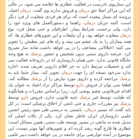
این سناریوی نادرست در فعالیت عطاری ها خلاصه می شود، در حالی
كه این مراكز اصلا حق
درمان
و فروش ندارند.وی گفت:
درمان
اعتیاد،
پروسه ای بسیار پیچیده است كه برای هر فردی متفاوت از فرد دیگر
است، البته جریان
درمان
، راهنما و دستورالعمل های ویژه خود را
دارد، ولی برحسب شرایط بیمار، اطرافیان و حتی شغل فرد، نوع
درمان
متفاوت خواهد بود، و آن تبلیغات و این تجویزهای عطاری ها، كه
همه بیماران را به یك چشم می بینند و راه های غیر مطمئن را تجویز
می كنند؛ اختلالاتی مضاعف را در پی خواهد داشت.شانه ساز تصریح
كرد: عرضه داروی سنتی بدون تشخیص و حضور
پزشك
به هیچ وجه
جایگاه قانونی ندارد، حتی همان داروسازی كه در داروخانه فعالیت می
كند و تحصیلات مرتبط دارد به جز اقلام دارویی تعریف شده، اجازه
ندارد سرخود نسخه ای را جهت
درمان
تجویز كند، بیمار حتما باید به
پزشك
مراجعه كرده و داروی مورد نیازش را از
پزشك
مطالبه كند،
قطعا نمی توان از فروش
دارو
توسط مراكز ترك اعتیاد به عنوان یك
اقدام غیرقانونی چشم پوشی كرد، زیرا براساس مقررات و همانگونه
كه طبابت توسط غیر
پزشك
جنبه قانونی ندارد، فروش
دارو
توسط
پزشك
نیز مقررات جاری و حتی تابعی از اخلاق پزشكی است؛ در كل
باید گفت كه مسیر
درمان
، بایستی به درستی طی شود.رئیس انجمن
علمی داروسازان ایران خاطر نشان كرد: یكی از نكات اصلی كه
تبدیل شده به مانعی در مسیر توسعه طب سنتی، همین مسائل است؛
عطاری ها قارچ گونه رشد كرده اند و تجویزهای آنها موثر نیست، این
موضوع در آینده عوارضی برای جامعه در پی خواهد داشت.دبیر علمی