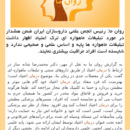
روان ما: رئیس انجمن علمی داروسازان ایران ضمن هشدار
در مورد تبلیغات ماهواره ای ترك اعتیاد اظهار داشت
تبلیغات ماهواره ها پایه و اساس علمی و صحیحی ندارد و
شایسته است افراد مراقبت بیشتری نمایند.
به گزارش روان ما به نقل از مهر، دكتر محمدرضا شانه ساز در
ارتباط با
درمان
اعتیاد از طریق داروهای سنتی و تبلیغات ماهواره ای
گفت: یكی از معضلات جدی در زمان ما، موضوع
درمان
اعتیاد است؛
بهترست كه فرد معتاد برای
درمان
اعتیاد خود گام هایی موثر و
مطمئن بردارد و حتما به كلینیك های مجاز مراجعه كند. طبعا هرگونه
خرید و فروش و قاچاق مواد مخدر در كشور ما همچنان جرم به
حساب می آید و شایسته است كه افراد، مسیرهای پزشكی مطمئن
را برای
درمان
اعتیاد انتخاب كنند.وی افزود: معتاد از نظر تیم پزشكی
بیمار است، كسی است كه خود و خانواده اش نیاز به حمایت دارند؛
ولی متأسفانه این مسئله وسیله ای شده برای درآمدهای غیرقانونی و
آنچه تحت عنوان
درمان
اعتیاد توسط ایشان ارائه می شود، پایه علمی
ندارد.رئیس انجمن علمی داروسازان ایران ادامه داد: بخشی دیگر از