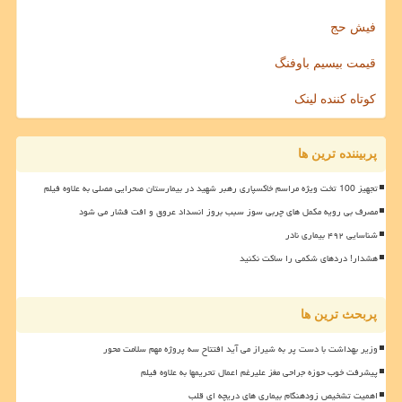
فیش حج
قیمت بیسیم باوفنگ
کوتاه کننده لینک
پربیننده ترین ها
تجهیز 100 تخت ویژه مراسم خاکسپاری رهبر شهید در بیمارستان صحرایی مصلی به علاوه فیلم
مصرف بی رویه مکمل های چربی سوز سبب بروز انسداد عروق و افت فشار می شود
شناسایی ۴۹۲ بیماری نادر
هشدار! دردهای شکمی را ساکت نکنید
پربحث ترین ها
وزیر بهداشت با دست پر به شیراز می آید افتتاح سه پروژه مهم سلامت محور
پیشرفت خوب حوزه جراحی مغز علیرغم اعمال تحریمها به علاوه فیلم
اهمیت تشخیص زودهنگام بیماری های دریچه ای قلب