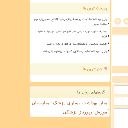
پربحث ترین ها
وزیر بهداشت با دست پر به شیراز می آید افتتاح سه پروژه مهم
سلامت محور
پیشرفت خوب حوزه جراحی مغز علیرغم اعمال تحریمها به علاوه
فیلم
اهمیت تشخیص زودهنگام بیماری های دریچه ای قلب
وزارت بهداشت باید پاسخگوی کمبود داروهای حیاتی باشد
جدیدترین ها
گروههای روان ما
بیمار
بهداشت
بیماری
پزشک
بیمارستان
آموزش
رپورتاژ
پزشکی