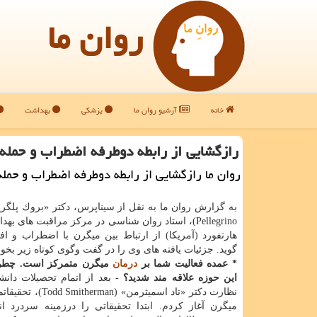
روان ما
خانه
آرشیو روان ما
پزشکی
بهداشت
رازگشایی از رابطه دوطرفه اضطراب و حمله
روان ما رازگشایی از رابطه دوطرفه اضطراب و حمل
Pellegrino)، استاد روان شناسی در مركز مراقبت های ب
هارتفورد (آمریكا) از ارتباط بین میگرن با اضطراب و 
گوید. جزئیات یافته های وی را در گفت وگوی كوتاه زیر بخوان
* عمده فعالیت شما بر
درمان
میگرن متمركز است. چطور 
این حوزه علاقه مند شدید؟
- بعد از اتمام تحصیلات دان
نظارت دكتر «تاد اسمیثرمن» (an
میگرن آغاز كردم. ابتدا تحقیقاتی را درزمینه سردرد ان