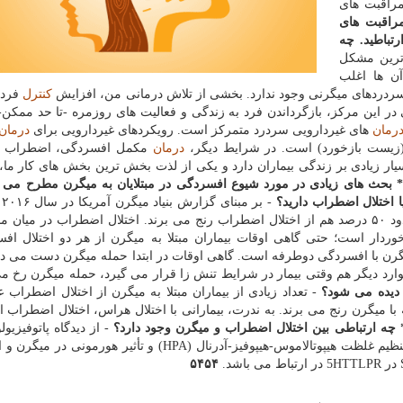
مراقبت های
راقبت های
رتباطید. چه
رین مشكل
آن ها اغلب
 سردردهای میگرنی وجود ندارد. بخشی از تلاش درمانی من، افزایش
كنترل
فرد ب
در این مركز، بازگرداندن فرد به زندگی و فعالیت های روزمره -تا حد ممكن- 
رمان
های غیردارویی سردرد متمركز است. رویكردهای غیردارویی برای
درمان
(زیست بازخورد) است. در شرایط دیگر،
درمان
مكمل افسردگی، اضطراب یا 
سیار زیادی بر زندگی بیماران دارد و یكی از لذت بخش ترین بخش های كار ما،
* بحث های زیادی در مورد شیوع افسردگی در مبتلایان به میگرن مطرح می گر
ا اختلال اضطراب دارید؟
حدود ۲۵ درصد از افراد مبتلا به میگرن از افسردگی و حدود ۵۰ درصد هم از اختلال اضطراب رنج می برند. اختلال اضطراب در میا
ه سایر مردم برخوردار است؛ حتی گاهی اوقات بیماران مبتلا به میگرن از هر دو اختلال ا
گرن با افسردگی دوطرفه است. گاهی اوقات در ابتدا حمله میگرن دست می ده
ارد دیگر هم وقتی بیمار در شرایط تنش زا قرار می گیرد، حمله میگرن رخ م
 دیده می شود؟
- تعداد زیادی از بیماران مبتلا به میگرن از اختلال اضطراب 
PTSD) و اضطراب در رابطه با میگرن رنج می برند. به ندرت، بیمارانی با اختلال هراس، اختلال اضطرا
 چه ارتباطی بین اختلال اضطراب و میگرن وجود دارد؟
- از دیدگاه پاتوفیزیول
نظر می رسد كه اختلال عملكرد سروتونرژیك، اختلال در تنظیم غلظت هیپوتالاموس-هیپوفیز-آدرنال (HPA) و تأثی
۵۴۵۴