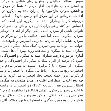
سپس، مطالعات بالینی را بعنوان روان شناس در مركز 
بهداشتی سردرد هارتفورد آغاز كردم.
* شما در مركز م
بهداشتی سردرد هارتفورد با بیماران مبتلا به میگرن در ا
اقدامات درمانی در این مركز انجام می شود؟
- اصلی ت
درزمینه كار با بیماران مبتلا به میگرن، این است كه 
احساس می كنند راهی برای
كنترل
درد و ناتوانی ناشی از
ناتوانی ناشی از سردرد است. یكی دیگر از اهداف درمانی 
سردرد میگرنی است. اما عمده فعالیت ما در این مركز بر
د
سردرد شامل آرام سازی، مدیریت استرس و بایوفیدبك 
خواب می تواند به بهبود سردرد كمك نماید. میگرن تأثیر ب
بیماران مبتلا به میگرن و مشاهده روند بهبود آن ها است.
آماری در مورد درصد بیماران مبتلا به میگرن و افسردگی ی
میگرن، از شیوع ۲ تا ۵ برابری نسبت ب
اضطراب رنج می برند. ارتباط بین میگرن با اضطراب و می
از نگرانی بروز حمله بعدی، دچار اضطراب می گردد. در مو
چه نوع اختلال اضطرابی اغلب در میان مبتلایان به میگرن
اختلال استرس بعد از سانحه (
یا اختلال وسواس فكری عملی (OCD) را مشاهده كردم.
*
نقش دارند. همچنین، میگرن و اضطراب با توزیع بالاتر آلل S در 5HTTLPR در ارتباط می باشد.