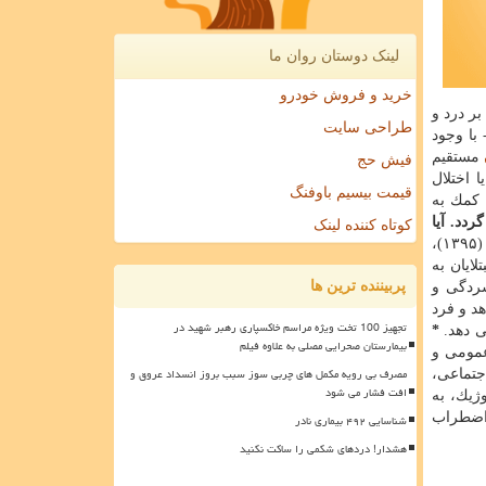
لینک دوستان روان ما
خرید و فروش خودرو
ر درد و
طراحی سایت
با وجود
مستقیم
فیش حج
اختلال
قیمت بیسیم باوفنگ
 كمك به
دد. آیا
کوتاه کننده لینک
- بر مبنای گزارش بنیاد میگرن آمریكا در سال ۲۰۱۶ (۱۳۹۵)،
ن مبتلایان به
پربیننده ترین ها
فسردگی و
د و فرد
تجهیز 100 تخت ویژه مراسم خاکسپاری رهبر شهید در
ی دهد.
*
بیمارستان صحرایی مصلی به علاوه فیلم
عمومی و
مصرف بی رویه مکمل های چربی سوز سبب بروز انسداد عروق و
ب اجتماعی،
افت فشار می شود
وژیك، به
ر هورمونی در میگرن و اضطراب
شناسایی ۴۹۲ بیماری نادر
هشدار! دردهای شکمی را ساکت نکنید