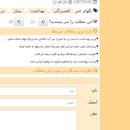
1397/01/05
12:40:26
تگهای خبر:
افسردگی
,
بهداشت
,
بیمار
,
درم
این مطلب را می پسندید؟
(0)
(1)
تازه ترین مطالب مرتبط
وزیر بهداشت با دست پر به شیراز می آید افتتاح سه پروژه مهم سلامت محور
پیشرفت خوب حوزه جراحی مغز علیرغم اعمال تحریمها به علاوه فیلم
اهمیت تشخیص زودهنگام بیماری های دریچه ای قلب
وزارت بهداشت باید پاسخگوی کمبود داروهای حیاتی باشد
نظرات بینندگان در مورد این مطلب
ن
نام:
ایمیل:
نظر: