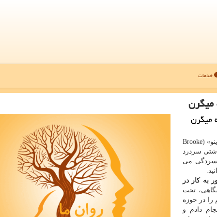
خدمات
 میگرن
ه میگرن
به گزارش روان ما به نقل از سیناپرس، دكتر «بروك پلگرینو» (Brooke
هداشتی سردرد
افسردگی می
ید.
به كار در
شگاهی، تحت
Todd Smitherm)، تحقیقاتم را در حوزه
جام دادم و