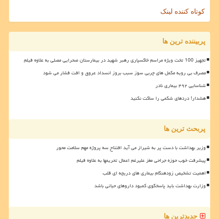
کوتاه کننده لینک
پربیننده ترین ها
تجهیز 100 تخت ویژه مراسم خاکسپاری رهبر شهید در بیمارستان صحرایی مصلی به علاوه فیلم
مصرف بی رویه مکمل های چربی سوز سبب بروز انسداد عروق و افت فشار می شود
شناسایی ۴۹۲ بیماری نادر
هشدار! دردهای شکمی را ساکت نکنید
پربحث ترین ها
وزیر بهداشت با دست پر به شیراز می آید افتتاح سه پروژه مهم سلامت محور
پیشرفت خوب حوزه جراحی مغز علیرغم اعمال تحریمها به علاوه فیلم
اهمیت تشخیص زودهنگام بیماری های دریچه ای قلب
وزارت بهداشت باید پاسخگوی کمبود داروهای حیاتی باشد
جدیدترین ها