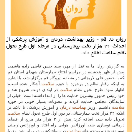
روان ما: قم - وزیر بهداشت، درمان و آموزش پزشكی از
احداث ۲۴ هزار تخت بیمارستانی در مرحله اول طرح تحول
نظام سلامت اطلاع داد.
به گزارش روان ما به نقل از مهر، سید حسن قاضی زاده هاشمی
پیش از ظهر پنجشنبه در مراسم افتتاح بیمارستان شهدای استان قم
كه با حضور علی لاریجانی در منطقه نیروگاه قم برگزار شد، با اشاره
به اینكه رفتار نظام در برخورد با حوزه
سلامت
آشكار شده است،
اظهار نمود: طرح تحول نظام
سلامت
در ابتدای دولت شروع شد و
خود رئیس جمهور بیشترین حمایت ها را از ابتدا داشته است، خیلی از
نمایندگان مجلس حمایت كردند و مصوبات بسیار خوبی در حوزه
سلامت
داشتیم. وزیر
بهداشت
درمان
و آموزش پزشكی با تاكید بر
اینكه ۲۴ هزار تخت بیمارستانی در دور اول طرح تحول نظام
سلامت
تحویل داده شد، اضافه كرد: بیش از ۳ هزار متر مربع از فضای
درمانی نوسازی شد، اورژانس هوایی راه افتاد و اورژانس زمینی
نوسازی شد و بودجه های
بهداشت
در سطح كشور دو برابر شد. وی با