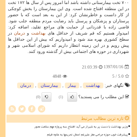
۷۰۰ تخت بیمارستانی داشته باشد اما امروز پس از سال ها ۱۷۲ تخت
در این منطقه افتتاح شده است. وی این بیمارستان را بخش كوچكی
از كار دانست و خاطرنشان كرد: از این به بعد است كه با حضور
پرستاران و پزشكان و پرسنل باید رضایت مردم منطقه جلب شود.
قاضی زاده با قدردانی از حمایت های مراجع تقلید، اضافه كرد:
امیدوار هستیم كه قم شریف از حداقل های
بهداشت
و
درمان
در
سطح كشوری بهره مند شود و امیدواریم كه بیش از این حداقل ها
پیش رویم و در این زمینه انتظار داریم كه شورای اسلامی شهر و
شهرداری در حوزه های اجتماعی بیش از گذشته ورود كنند.
1397/01/16
21:03:39
4848
/ 5
5.0
تگهای خبر:
بهداشت
,
بیمار
,
بیمارستان
,
درمان
این مطلب را می پسندید؟
(0)
(1)
تازه ترین مطالب مرتبط
وزیر بهداشت با دست پر به شیراز می آید افتتاح سه پروژه مهم سلامت محور
پیشرفت خوب حوزه جراحی مغز علیرغم اعمال تحریمها به علاوه فیلم