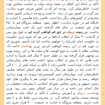
تاكید بر اینكه این اتفاق در نتیجه توجه دولت و حمایت مجلس بوده
است، خاطرنشان كرد: بودجه ای كه در كشور صرف حوزه
سلامت
می گردد در كشور پس از رتبه ۸۰ است و بودجه درمانی كشور بیسار
محدودتر از كشورهای دیگر دنیا است. قاضی زاده هاشمی با اشاره به
جایگاه قم در حوزه
سلامت
، اظهار نمود: منطقه نیروگاه قم با ۴۵۰
هزار نفر جمعیت در سال های گذشته حتی یك تخت بیمارستانی
نداشت.
در زمینه
درمان
در حق قم كوتاهی كرده ایم
به قول وی پس
از گذشت ۴۰ سال از انقلاب ادعاها بر این بود كه شبیه ترین حكومت
به حكومت امام علی(ع) را خواهیم ساخت اما باید تأسف بخوریم كه
در مورد قم در این زمینه كوتاهی كردیم. وزیر
بهداشت
ادامه داد:
پیشانی نظام با عنایت به تنوع قومیت ها و ملیت ها در این زمینه مورد
بی توجهی قرار گرفته بود، در طول حدود ۴ سال قبل تقریباً به اندازه
تخت هایی كه تا پیش از انقلاب وجود داشت تخت های بیمارستانی
جدید احداث شده است. قاضی زاده با تاكید بر اینكه كمتر از ۲۰۰ الی
۳۰۰ تخت باید در طول هر سال به تخت های استان اضافه نماییم،
خاطرنشان كرد: بیمارستان امیر المومنین(ع) بزودی به بهره برداری
خواهد رسید و بیمارستان هزار تخت خوابی هم با پیگیری های خود
رئیس جمهور و رئیس مجلس شورای اسلامی با پیشرفت معقولی در
حال انجام می باشد و در تراز بین المللی پیش می رود. وزیر
بهداشت
،
درمان
و آموزش پزشكی با تاكید بر اینكه نباید به همین
توسعه بسنده نماییم، اضافه كرد: در محروم ترین نقاط یك و ۶ دهم
تخت داریم، منطقه نیروگاه با عنایت به جمعیت ۴۰۰ هزار نفری باید