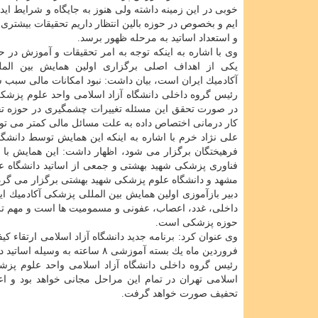
خوبی در این زمینه داشته ولی هنوز به جایگاه و شرایط اید
ایم و بخصوص در حوزه بالین انتظار داریم تحقیقات بیشتر
و استعداد اساتید به مرحله ظهور برسد.
وی با اشاره به اینكه توجه به امر تحقیقات و آموزش در 
یكی از اهداف اصلی برگزاری اولین همایش بین الم
آكادمیك ایران است، بیان داشت: نبود امكانات مالی سبب
رئیس گروه داخلی دانشگاه آزاد اسلامی واحد علوم پزشكی 
در صورت تحقق این مسئله تغییرات چشمگیری در حوزه تحق
كار درمانی اختصاص داده به علت مسائل مالی كمتر می توانن
فرهیختگان برگزار می شود، اظهار داشت: این همایش با 
فناوری پزشكی شهید بهشتی و جمعی از اساتید دانشگاه ع
مشهد و دانشگاه علوم پزشكی شهید بهشتی برگزار می گرد
دبیر بازآموزی اولین همایش بین المللی پزشكی آكادمیك ایر
داخلی، غدد، اعصاب، عفونی و مسمومیت ها است و مهم تر از
حوزه پزشكی است.
فروردین ماه یك بسته آموزشی ۸ ساعته به وسیله اساتید داخل و خارج برای دستیاران، دانشجویان و علاقمندان تدارك دیده شده است.
رئیس گروه داخلی دانشگاه آزاد اسلامی واحد علوم پزش
تحفیف صورت خواهد گرفت.