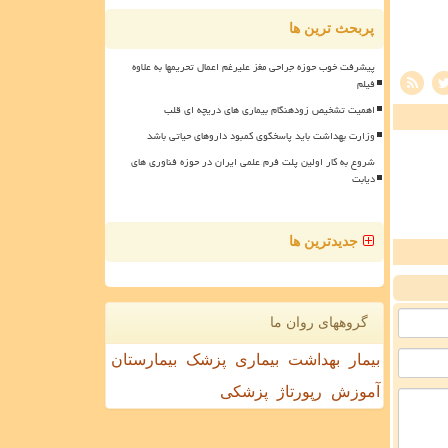
پربحث ترین ها
پیشرفت خوب حوزه جراحی مغز علیرغم اعمال تحریمها به علاوه
فیلم
اهمیت تشخیص زودهنگام بیماری های دریچه ای قلب
وزارت بهداشت باید پاسخگوی کمبود داروهای حیاتی باشد
شروع به کار اولین پلت فرم علمی ایران در حوزه فناوری های
دیابت
جدیدترین ها
گروههای روان ما
بیمار
بهداشت
بیماری
پزشک
بیمارستان
آموزش
رپورتاژ
پزشکی