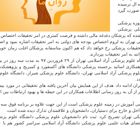
ه ال نرسیده
ی صورت گیرد
حوزه پزشكی
للی پزشكی
 شده كه پزشكان دغدغه مالی داشته و فرصت كمتری در امر تحقیقات اختصاص د
تهران به لزوم اختصاص بودجه های دولتی به امر تحقیقات اشاره نمود و اضا
یقات پزشكی رخ خواهد داد كه هم اكنون متاسفانه پزشكان اغلب زمان خوی
د به امر تحقیقات بپردازند.
علی نژاد خرم با اشاره به اینكه این همایش توسط دانشگاه علوم پزشكی آزاد اسلامی تهران از ۲۹ فرو
همكاری اساتید برجسته پزشكی دانشگاه های آكسفورد و كمبریج و پژوهشكده
لوم پزشكی آزاد اسلامی تهران، دانشگاه علوم پزشكی شیراز، دانشگاه علو
د.
ان ادامه داد: هدف از این همایش بیان آخرین یافته های تحقیقاتی در مورد بیم
 آن به روز رسانی اطلاعات همكاران در این حیطه ها و بهبود ارتباطات بین ال
كی تهران تصریح كرد: ثبت نام دانشجویان علوم پزشكی دانشگاه علوم پزش