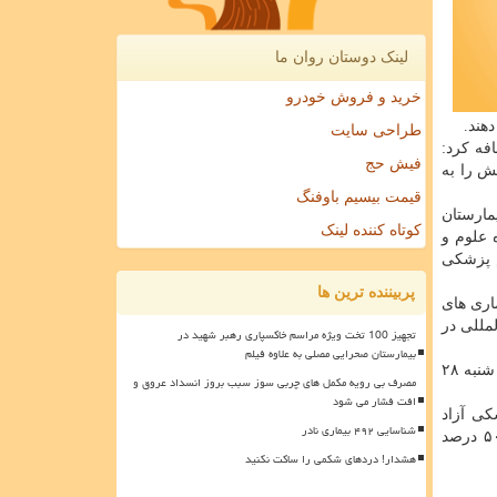
لینک دوستان روان ما
خرید و فروش خودرو
هند.
طراحی سایت
فه كرد:
فیش حج
ش را به
قیمت بیسیم باوفنگ
ردین ۹۷ به مدت سه روز در بیمارستان
کوتاه کننده لینک
 علوم و
م پزشكی
پربیننده ترین ها
اری های
مللی در
تجهیز 100 تخت ویژه مراسم خاکسپاری رهبر شهید در
بیمارستان صحرایی مصلی به علاوه فیلم
وی عنوان كرد: برنامه جدید دانشگاه آزاد اسلامی ارتقاء كیفی آموزش در زمینه علوم پزشكی است از این جهت علاوه بر برنامه فوق سه شنبه ۲۸
مصرف بی رویه مکمل های چربی سوز سبب بروز انسداد عروق و
افت فشار می شود
كی آزاد
شناسایی ۴۹۲ بیماری نادر
اسلامی تهران در تمام این مراحل مجانی خواهد بود و اعضای هیات علمی علوم پزشكی دانشگاه آزاد اسلامی سراسر كشور هم با ۵۰ درصد
هشدار! دردهای شکمی را ساکت نکنید