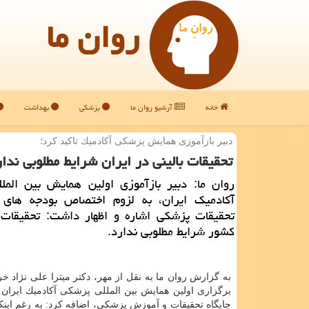
روان ما
خانه
آرشیو روان ما
پزشکی
بهداشت
دبیر بازآموزی همایش پزشكی آكادمیك تاكید كرد؛
تحقیقات بالینی در ایران شرایط مطلوبی ندا
روان ما: دبیر بازآموزی اولین همایش بین المل
آكادمیك ایران، به لزوم اختصاص بودجه های 
تحقیقات پزشكی اشاره و اظهار داشت: تحقیقات ب
كشور شرایط مطلوبی ندارد.
به گزارش روان ما به نقل از مهر، دكتر میترا علی نژاد خر
برگزاری اولین همایش بین المللی پزشكی آكادمیك ایران د
جایگاه تحقیقات و آموزش پزشكی، اضافه كرد: به رغم اینكه