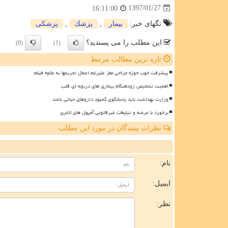
1397/01/27
16:11:00
تگهای خبر:
بیمار
,
پزشك
,
پزشكی
این مطلب را می پسندید؟
(0)
(1)
تازه ترین مطالب مرتبط
پیشرفت خوب حوزه جراحی مغز علیرغم اعمال تحریمها به علاوه فیلم
اهمیت تشخیص زودهنگام بیماری های دریچه ای قلب
وزارت بهداشت باید پاسخگوی کمبود داروهای حیاتی باشد
برخورد با عرضه و تبلیغات غیرقانونی آمپول های لاغری
نظرات بینندگان در مورد این مطلب
ن
نام:
ایمیل:
نظر: