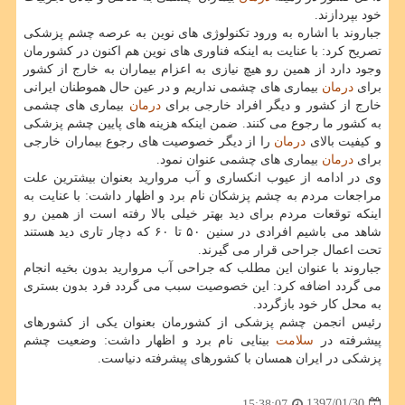
خود بپردازند.
جباروند با اشاره به ورود تكنولوژی های نوین به عرصه چشم پزشكی
تصریح كرد: با عنایت به اینكه فناوری های نوین هم اكنون در كشورمان
وجود دارد از همین رو هیچ نیازی به اعزام بیماران به خارج از كشور
برای
درمان
بیماری های چشمی نداریم و در عین حال هموطنان ایرانی
خارج از كشور و دیگر افراد خارجی برای
درمان
بیماری های چشمی
به كشور ما رجوع می كنند. ضمن اینكه هزینه های پایین چشم پزشكی
و كیفیت بالای
درمان
را از دیگر خصوصیت های رجوع بیماران خارجی
برای
درمان
بیماری های چشمی عنوان نمود.
وی در ادامه از عیوب انكساری و آب مروارید بعنوان بیشترین علت
مراجعات مردم به چشم پزشكان نام برد و اظهار داشت: با عنایت به
اینكه توقعات مردم برای دید بهتر خیلی بالا رفته است از همین رو
شاهد می باشیم افرادی در سنین ۵۰ تا ۶۰ كه دچار تاری دید هستند
تحت اعمال جراحی قرار می گیرند.
جباروند با عنوان این مطلب كه جراحی آب مروارید بدون بخیه انجام
می گردد اضافه كرد: این خصوصیت سبب می گردد فرد بدون بستری
به محل كار خود بازگردد.
رئیس انجمن چشم پزشكی از كشورمان بعنوان یكی از كشورهای
پیشرفته در
سلامت
بینایی نام برد و اظهار داشت: وضعیت چشم
پزشكی در ایران همسان با كشورهای پیشرفته دنیاست.
1397/01/30
15:38:07