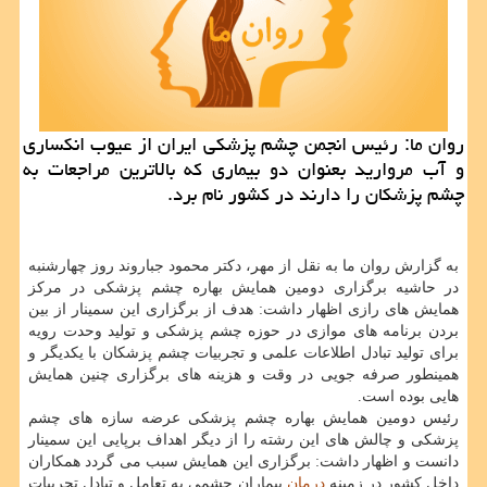
روان ما: رئیس انجمن چشم پزشكی ایران از عیوب انكساری
و آب مروارید بعنوان دو بیماری كه بالاترین مراجعات به
چشم پزشكان را دارند در كشور نام برد.
به گزارش روان ما به نقل از مهر، دكتر محمود جباروند روز چهارشنبه
در حاشیه برگزاری دومین همایش بهاره چشم پزشكی در مركز
همایش های رازی اظهار داشت: هدف از برگزاری این سمینار از بین
بردن برنامه های موازی در حوزه چشم پزشكی و تولید وحدت رویه
برای تولید تبادل اطلاعات علمی و تجربیات چشم پزشكان با یكدیگر و
همینطور صرفه جویی در وقت و هزینه های برگزاری چنین همایش
هایی بوده است.
رئیس دومین همایش بهاره چشم پزشكی عرضه سازه های چشم
پزشكی و چالش های این رشته را از دیگر اهداف برپایی این سمینار
دانست و اظهار داشت: برگزاری این همایش سبب می گردد همكاران
داخل كشور در زمینه
درمان
بیماران چشمی به تعامل و تبادل تجربیات