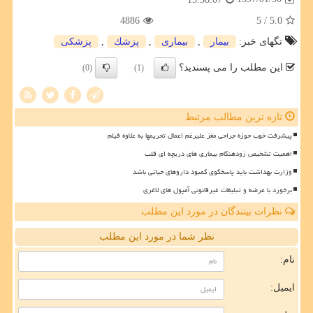
4886
/ 5
5.0
تگهای خبر:
بیمار
,
بیماری
,
پزشك
,
پزشكی
این مطلب را می پسندید؟
(0)
(1)
تازه ترین مطالب مرتبط
پیشرفت خوب حوزه جراحی مغز علیرغم اعمال تحریمها به علاوه فیلم
اهمیت تشخیص زودهنگام بیماری های دریچه ای قلب
وزارت بهداشت باید پاسخگوی کمبود داروهای حیاتی باشد
برخورد با عرضه و تبلیغات غیرقانونی آمپول های لاغری
نظرات بینندگان در مورد این مطلب
نظر شما در مورد این مطلب
نام:
ایمیل: