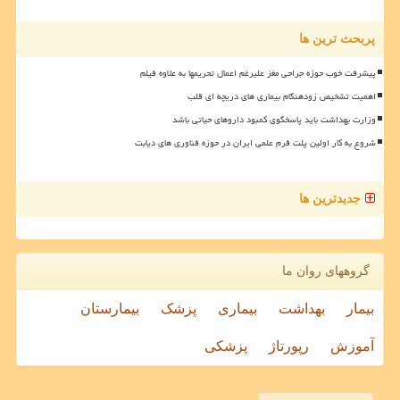
پربحث ترین ها
پیشرفت خوب حوزه جراحی مغز علیرغم اعمال تحریمها به علاوه فیلم
اهمیت تشخیص زودهنگام بیماری های دریچه ای قلب
وزارت بهداشت باید پاسخگوی کمبود داروهای حیاتی باشد
شروع به کار اولین پلت فرم علمی ایران در حوزه فناوری های دیابت
جدیدترین ها
گروههای روان ما
بیمار
بهداشت
بیماری
پزشک
بیمارستان
آموزش
رپورتاژ
پزشکی