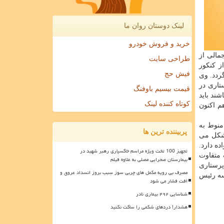
لینک دوستان روان ما
خرید و فروش خودرو
مالی از
طراحی سایت
ز كنكور
فیش حج
ردد. وی
تاری در
قیمت بیسیم باوفنگ
ند باید
کوتاه کننده لینک
ر ایتالیا آغاز شد كه هم اكنون
منوط به
پربیننده ترین ها
 شكل می
ه دارد.
تجهیز 100 تخت ویژه مراسم خاکسپاری رهبر شهید در
 متفاوت
بیمارستان صحرایی مصلی به علاوه فیلم
پرستاری
مصرف بی رویه مکمل های چربی سوز سبب بروز انسداد عروق و
لسه رئیس
افت فشار می شود
شناسایی ۴۹۲ بیماری نادر
هشدار! دردهای شکمی را ساکت نکنید