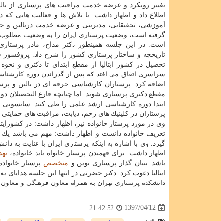
تغییر رویكرد و عرضه خدمت مراقبت های پرستاری از بالی
اطلاع داد و اظهار داشت: با تلاش ها و فعالیت هایی كه د
آموزشی، تحقیقاتی، مدیریتی و عرضه خدمت دربالین و 
گرفته است، وضعیت پرستاری ایران را به وضعیت مطلوب 
است. در این جلسه همینطور دكتر مداح، مادر پرستاری 
تاریخچه و ساختار پرستاری كشور را شرح داد. پروفسور «
تحصیل در كشور ایتالیا از مقطع ابتدای تا دكتری و نحوه
سراسری اتفاق می افتد كه پس از گذراندن دوره كارشناس
اضافه كرد: پرستاران كارشناسی حرفه ای در بالین و پر
مقطع دكتری پرستاری شوند. اما چنانچه فارغ التحصیلان دو
پرستاران در كلینیك های زخم، دیابت، مراقبت های حمایت
وی در مورد پرستار خانواده نیز، اظهار داشت: در كشورایتا
تعریف خانواده دانست و اظهار داشت: مهم می باشد یك خا
گیرد. وی با اشاره به اینكه پرستاری ایران با عنایت به د
اظهار داشت: برای فهمیدن پرستار خانواه باید خانواده،
به
باشد. بنیان گذار پرستاری نوین و
متخصص
پرستار خانواده 
ایتالیا دعوت كرد. دكتر حضرتی در انتها این جلسه هدایای ب
دانشكده پرستاری تهران به همراه معاون فرهنگی و معاون ب
1397/04/12
21:42:52