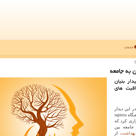
خدمات
؛
 به جامعه
ار بنیان
اقبت های
 این دیدار
ضمن خوشامدگویی به پروفسور سانسونی استاد تمام دانشگاه sapieza
اری كرد كه
 جامعه بین
بهداشت
، از