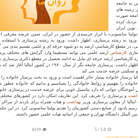
ن به جامعه
ر زمینه های
جامعه صورت
نزدیك كرده
نوین ایران
یولیتا سانسونی» با ابراز خرسندی از حضور در ایران، ضمن عرضه معرفی اج
 ورود به رشته پرستاری، اظهار داشت: ورود به رشته پرستاری با استفاده ا
ی، در مقطع كارشناسی ارشد به دو شیوه حرفه ای و علمی تقسیم بندی می گ
ستاری
كارشناس
ارشد علمی می توانند مستقیما وارد گرایش های مختلف پرس
ره كارشناسی ارشد حرفه ای مایل به ادامه تحصیل در مقطع دكتری پرستاری باش
ابتدا دوره كارشناسی ارشد علمی را طی كنند. سانسونی اظهار داشت: پرستاری جامعه نگر از سال ۱۹۷۰ در كشو
ی و تسكینی عرضه خدمت می كند.
لیا پرستار خانواده بسیار حائز اهمیت است و ورود به بحث پرستار خانواده را 
نواده را بفهمیم و روابط خانوادگی را بشناسیم و بدانیم كه خانواده چطور
انش آموختگان جوانی كه دارد پتانسیل خوبی برای عرضه خدمت در پرستاری خانواد
داشت
و پرستاری را تعریف كرد. این تعاریف امكان دارد در كشورهای مختلف
ایتالیا از معاون پرستاری وزیر
بهداشت
و هیات همراه برای بازدید از مراكز 
ه رسم یادبود از صنایع دستی كشورمان را تقدیم یولیتا سانسونی كرد. در این ج
ین الملل دانشگاه تهران و جمعی از اساتید هیات علمی حضور داشتند.
6119
/ 5
5.0