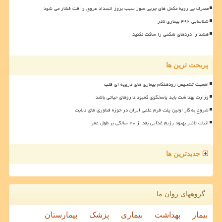
مصرف بی رویه مکمل های چربی سوز سبب بروز انسداد عروق و افت فشار می شود
شناسایی ۴۹۲ بیماری نادر
هشدار! دردهای شکمی را ساکت نکنید
پربحث ترین ها
اهمیت تشخیص زودهنگام بیماری های دریچه ای قلب
وزارت بهداشت باید پاسخگوی کمبود داروهای حیاتی باشد
شروع به کار اولین پلت فرم علمی ایران در حوزه فناوری های دیابت
اثبات تأثیر بهبود رژیم غذایی بعد از ۴۰ سالگی بر طول عمر
جدیدترین ها
گروههای روان ما
بیمار
بهداشت
بیماری
پزشک
بیمارستان