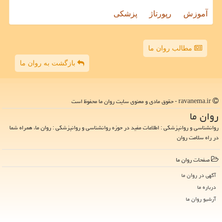
آموزش
رپورتاژ
پزشکی
مطالب روان ما
بازگشت به روان ما
ravanema.ir - حقوق مادی و معنوی سایت روان ما محفوظ است
روان ما
روانشناسی و روانپزشکی : اطلاعات مفید در حوزه روانشناسی و روانپزشکی : روان ما، همراه شما
در راه سلامت روان
صفحات روان ما
آگهی در روان ما
درباره ما
آرشیو روان ما