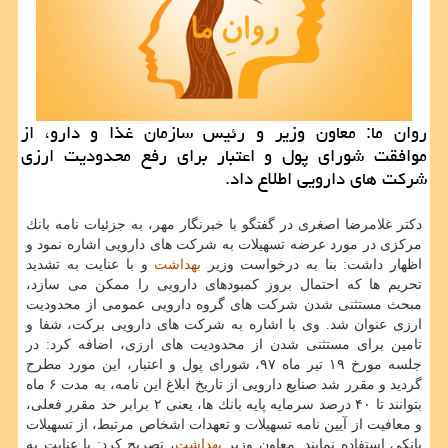
روان ما: معاون وزیر و رئیس سازمان غذا و دارو، از
موافقت شورای پول و اعتبار برای رفع محدودیت ارزی
شركت های دارویی اطلاع داد.
دكتر غلامرضا اصغری در گفتگو با خبرنگار مهر، به جزئیات نامه بانك
مركزی در مورد عرضه تسهیلات به شركت های دارویی اشاره نمود و
اظهار داشت: بنا به درخواست وزیر
بهداشت
و با عنایت به تشدید
تحریم ها كه احتمال بروز كمبودهای دارویی را ممكن می سازد،
مبحث مستثنی شدن شركت های گروه دارویی عمومی از محدودیت
ارزی عنوان شد. وی با اشاره به شركت های دارویی بركت، شفا و
تامین برای مستثنی شدن از محدودیت های ارزی، اضافه كرد: در
جلسه مورخ ۱۹ تیر ماه ۹۷، شورای پول و اعتبار، این مورد مطرح
گردید و مقرر شد صنایع دارویی از تاریخ ابلاغ این نامه، به مدت ۶ ماه
بتوانند تا ۴۰ درصد سرمایه پایه بانك ها، یعنی ۲ برابر حد مقرر فعلی،
و معافیت از آیین نامه تسهیلات و تعهدات اشخاص مرتبط، از تسهیلات
بانكی استفاده نمایند. معاون وزیر
بهداشت
، تصریح كرد: با عنایت به