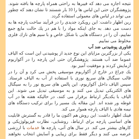
نتیجه اجازه می دهد كه فیبرها به راحتی همراه پارچه ها بافته شوند.
پژوهشگران حتی این لباس ها را 10 بار شستند تا نشان دهند كه چطور
می تواند در لباس های معمولی استفاده گردد.
رین اظهار داشت: این رویكرد جدیدی را در فرآیند ساخت پارچه ها به
دست می دهد. به جای اینكه مواد را با هم در یك حالت مایع جمع
نماییم، آن را در دستگاه هایی با شكل خاص و با سیم های نازك فلزی
مخلوط می نماییم.
فناوری پوشیدنی ضد آب
یكی از بزرگترین مزایای این نوع جدید از پوشیدنی این است كه الیاف
عموما ضد آب هستند. پژوهشگران حتی این پارچه را در آكواریوم
آزمایش كردند و موفقیت آمیز بود.
یك چراغ در خارج از آكواریوم موسیقی پخش می كرد و آن را در
قالب سیگنال های سریع نوری با استفاده از آب به الیاف فرستاد.
سپس الیاف داخل آكواریوم، این پالس های سریع نور را به سیگنال
های الكتریكی تبدیل می كنند و به موسیقی تبدیل می شوند. این
الیاف با یكدیگر ارتباط برقرار می كنند، در حالیكه هفته ها در آب
غوطه ور شده اند. این مقاله یك مسیر را برای تركیب دستگاه های
نیمه هادی با الیاف پارچه هموار می كند.
فینك اظهار داشت: این روش هم اكنون ما را قادر به گسترش قابلیت
های اساسی پارچه برای ارتباط، روشنایی، نظارت فیزیولوژیكی و
كارهای بیشتر می كند. در سال های آتی، پارچه ها
خدمات
با ارزشی
عرضه می كنند و دیگر فقط برای زیبایی و آسایش انتخاب نخواهند