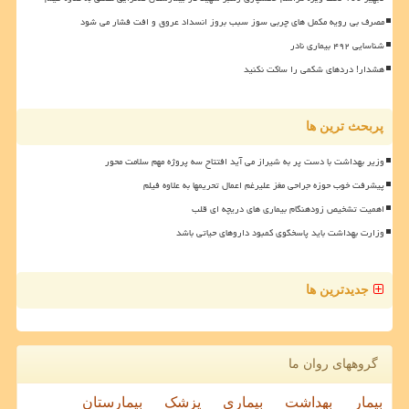
مصرف بی رویه مکمل های چربی سوز سبب بروز انسداد عروق و افت فشار می شود
شناسایی ۴۹۲ بیماری نادر
هشدار! دردهای شکمی را ساکت نکنید
پربحث ترین ها
وزیر بهداشت با دست پر به شیراز می آید افتتاح سه پروژه مهم سلامت محور
پیشرفت خوب حوزه جراحی مغز علیرغم اعمال تحریمها به علاوه فیلم
اهمیت تشخیص زودهنگام بیماری های دریچه ای قلب
وزارت بهداشت باید پاسخگوی کمبود داروهای حیاتی باشد
جدیدترین ها
گروههای روان ما
بیمار
بهداشت
بیماری
پزشک
بیمارستان