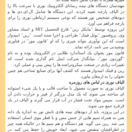
مهندسان دستگاه های نیمه رسانای الكترونیك نوری با سرعت بالا را
در الیاف پارچه تعبیه كردند. این دستگاه ها شامل ال.ای.دی ها و
دیودهای تشخیص نور هستند كه نوعی سیستم ارتباطی نوری را برای
پارچه فراهم می آورد.
این پروژه توسط "مایكل رین" فارغ التحصیل MIT و استاد مشاور
وی، پروفسور "یوئل فینك" طراحی و اجرا شده است. "رین" امیدوار
است كه این نوآوری بتواند چیزی را كه او "قانون مور" در فناوری
پوشیدنی می نامد، ارائه نماید.
قانون مور بعنوان یك استاندارد طلایی در الكترونیك بوده و به نام
"گوردون مور"، بنیانگذار شركت اینتل نام گذاری شده است كه
تغییرات زیادی در صنعت میكروتراشه ها را پیش بینی و عملی كرد.
رین و فینك امیدوار هستند كه كشف آنها برای صنایع نساجی هم چنین
تحولی را به ارمغان بیاورد.
الیاف نوری در لباس های روزمره
الیاف نوری به صورت معمول با ساخت قالب و یا یك شیء استوانه
ای ساخته می شوند كه یك مدل بزرگتر از فیبر و حرارت دادن آن
است. سپس مواد تحت فشار در آب قرار می گیرند و الیاف در یك
قرقره جمع می شوند.
در این پروژه، باید از دیودهای نیمه هادی تابش نور به اندازه یك دانه
شن به همراه سیم هایی از جنس مس و با قطر موی انسان استفاده
می شد. رین می گوید: هم دستگاه و هم سیم ها در حالیكه همه چیز
در اطرافشان منقبض می شود، ابعاد خویش را حفظ می كنند. در