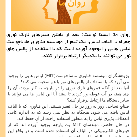
روان ما: ایسنا نوشت: بعد از بافتن فیبرهای نازك نوری
همراه با الیاف لباس، یك تیم از موسسه فناوری ماساچوست
لباس هایی را بوجود آورده است كه با استفاده از پالس های
نور می توانند با یكدیگر ارتباط برقرار كنند.
پژوهشگران موسسه فناوری ماساچوست(MIT) لباس هایی را بوجود
می آورد كه با استفاده از پالس های نور با هم صحبت می كنند!
آنها بعد از آنكه فیبرهای نازك نوری را در پارچه به كار بردند، آن را
چند هفته در آب غوطه ور كردند تا ببینند آیا این لباس ها می توانند با
سایر دستگاه ها ارتباط برقرار كنند؟
صنایع نساجی روز به روز در حال تغییر هستند. این فناوری كه با الیاف
لباس بافته می شود، هیچگاه به نظر نمی رسد كه به اندازه كافی
انعطاف پذیری لباس را به منظور استفاده راحت از آن حفظ كند.
در حال حاضر، مهندسان MIT یك پارچه بوجود آورده اند كه از
فیبرهای الكترونیكی در الیاف آن استفاده شده است و در واقع این
فیبرها همراه با الیاف لباس بافته شده اند.