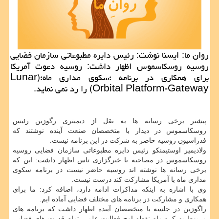
روان ما: ایسنا نوشت: رئیس دایره مطبوعاتی سازمان فضایی
روسیه روسكاسموس اظهار داشت: روسیه دعوت آمریكا
برای همكاری در برنامه ؛سكوی مداری ماه؛(Lunar
Orbital Platform-Gateway) را رد نمی نماید.
پیشتر برخی رسانه ها به نقل از دیمیتری رگوزین رئیس
روسكاسموس در دیدار با متخصصان صنعت آینده نوشتند كه
فدراسیون روسیه حاضر به شركت در این برنامه نیست.
ولادیمیر اوستیمنكو رئیس دایره مطبوعاتی سازمان فضایی روسیه
روسكاسموس در مصاحبه با خبرگزاری تاس اظهار داشت: این كه
برخی رسانه ها نوشته اند روسیه حاضر نیست در برنامه سكوی
مداری ماه با آمریكا مشاركت كند درست نیست.
وی با اشاره به اینكه مذاكرات ادامه دارد، اضافه كرد: ما برای
همكاری و مشاركت در برنامه های مختلف فضایی آماده ایم.
راگوزین در جلسه با متخصصان آینده اظهار داشت كه برنامه های
مربوط به كره ماه نقطه اوج فعالیت علمی تمام قدرت های فضایی