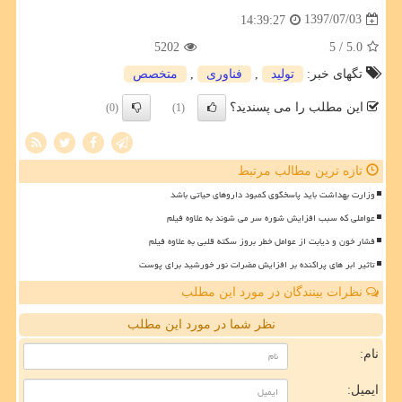
1397/07/03
14:39:27
5202
/ 5
5.0
تگهای خبر:
تولید
,
فناوری
,
متخصص
این مطلب را می پسندید؟
(0)
(1)
تازه ترین مطالب مرتبط
وزارت بهداشت باید پاسخگوی کمبود داروهای حیاتی باشد
عواملی که سبب افزایش شوره سر می شوند به علاوه فیلم
فشار خون و دیابت از عوامل خطر بروز سکته قلبی به علاوه فیلم
تاثیر ابر های پراکنده بر افزایش مضرات نور خورشید برای پوست
نظرات بینندگان در مورد این مطلب
نظر شما در مورد این مطلب
نام:
ایمیل: