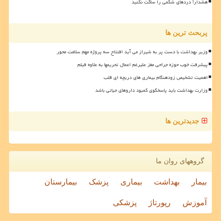
هشدار! دردهای شکمی را ساکت نکنید
پربحث ترین ها
وزیر بهداشت با دست پر به شیراز می آید افتتاح سه پروژه مهم سلامت محور
پیشرفت خوب حوزه جراحی مغز علیرغم اعمال تحریمها به علاوه فیلم
اهمیت تشخیص زودهنگام بیماری های دریچه ای قلب
وزارت بهداشت باید پاسخگوی کمبود داروهای حیاتی باشد
جدیدترین ها
گروههای روان ما
بیمار
بهداشت
بیماری
پزشک
بیمارستان
آموزش
رپورتاژ
پزشکی