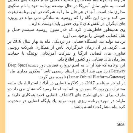
است. به طور مثال آمریكا در حال توسعه برنامه خود با نام سكوی
مداری ماه است. آنها در هر حال ما را به شركت در این برنامه دعوت
می كنند و من این نگاه را كه روسیه به سادگی نمی تواند در پروژه
های دیگران در نقش های ثانوی حضور یابد دوست ندارم.
وی همینطور خاطرنشان كرد كه فدراسیون روسیه سیستم حمل و
نقل فضایی خویش را بوجود می آورد.
برنامه تولید یك ایستگاه فضایی در نزدیكی ماه به بهار سال 2016 بر
می گردد. در آن زمان خبرگزاری تاس از همكاری شركت روسی
فناوری های فضایی انرگیا و شركت آمریكایی بوئینگ با حمایت
سازمان های فضایی دو كشور اطلاع داد.
این برنامه كه قبلا از آن به اسم دروازه فضایی دور دست(Deep Space
Gateway) یاد می شد اینك در اسناد رسمی ناسا "سكوی مداری ماه"
(Lunar Orbital Platform-Gateway) نامیده می گردد.
در اواخر سپتامبر 2017، در كنگره فضایی در آدلاید استرالیا، یك بیانیه
مشترك بین روسكاسموس و ناسا به امضا رسید كه نشان می داد دو
طرف برای اجرای طرح های اكتشاف فضایی قصد همكاری دارند و
مایلند در مورد برنامه ریزی جهت تولید یك پایگاه فضایی در محدوده
كره ماه مشاركت داشته باشند.
5656