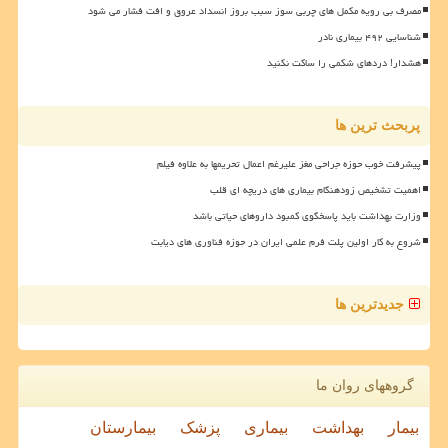
مصرف بی رویه مکمل های چربی سوز سبب بروز انسداد عروق و افت فشار می شود
شناسایی ۴۹۲ بیماری نادر
هشدار! دردهای شکمی را ساکت نکنید
پربحث ترین ها
پیشرفت خوب حوزه جراحی مغز علیرغم اعمال تحریمها به علاوه فیلم
اهمیت تشخیص زودهنگام بیماری های دریچه ای قلب
وزارت بهداشت باید پاسخگوی کمبود داروهای حیاتی باشد
شروع به کار اولین پلت فرم علمی ایران در حوزه فناوری های دیابت
جدیدترین ها
گروههای روان ما
بیمار
بهداشت
بیماری
پزشک
بیمارستان