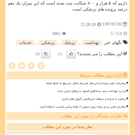
داریم كه ۵ هزار و ۸۰۰ شكایت ‏ثبت شده است كه این میزان یك دهم
درصد پرونده های پزشكی است.
1397/07/20
23:20:20
5002
/ 5
5.0
تگهای خبر:
بهداشت
,
پزشك
,
پزشكی
,
خدمات
این مطلب را می پسندید؟
(0)
(1)
تازه ترین مطالب مرتبط
پیشرفت خوب حوزه جراحی مغز علیرغم اعمال تحریمها به علاوه فیلم
وزارت بهداشت باید پاسخگوی کمبود داروهای حیاتی باشد
برخورد با عرضه و تبلیغات غیرقانونی آمپول های لاغری
سفارش هایی برای پیاده روی اربعین از کوله پشتی مناسب استفاده کنید
نظرات بینندگان در مورد این مطلب
نظر شما در مورد این مطلب