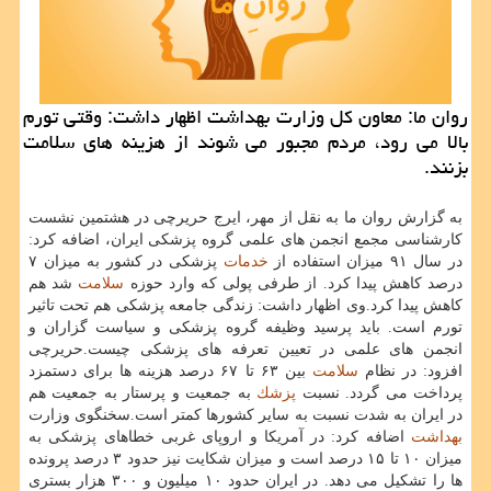
روان ما: معاون كل وزارت بهداشت اظهار داشت: وقتی تورم
بالا می رود، ‏مردم مجبور می شوند از هزینه های سلامت
بزنند.
به گزارش روان ما به نقل از مهر، ایرج حریرچی در هشتمین نشست
كارشناسی مجمع انجمن های علمی گروه پزشكی ‏ایران، اضافه كرد:
در سال ۹۱ میزان استفاده از
خدمات
پزشكی در كشور به میزان ۷
درصد كاهش پیدا كرد. از ‏طرفی پولی كه وارد حوزه
سلامت
شد هم
كاهش پیدا كرد.‏وی اظهار داشت: زندگی جامعه پزشكی هم تحت تاثیر
تورم است. باید پرسید وظیفه گروه پزشكی و سیاست گزاران و
‏انجمن های علمی در تعیین تعرفه های پزشكی چیست.‏حریرچی
افزود: در نظام
سلامت
بین ۶۳ تا ۶۷ درصد هزینه ها برای دستمزد
پرداخت می گردد. نسبت
پزشك
به جمعیت و پرستار ‏به جمعیت هم
در ایران به شدت نسبت به سایر كشورها كمتر است.‏سخنگوی وزارت
بهداشت
اضافه كرد: در آمریكا و اروپای غربی خطاهای پزشكی به
میزان ۱۰ تا ۱۵ درصد است و میزان شكایت ‏نیز حدود ۳ درصد پرونده
ها را تشكیل می دهد. در ایران حدود ۱۰ میلیون و ۳۰۰ هزار بستری