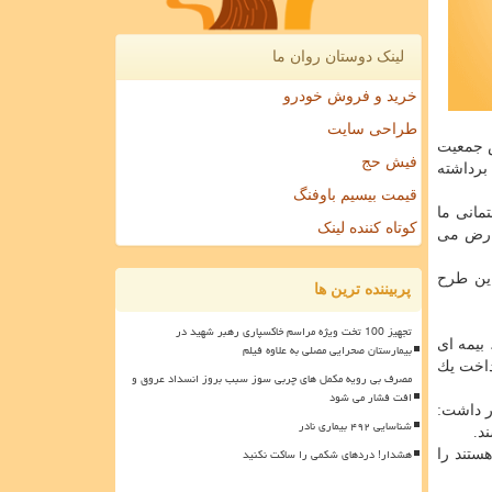
لینک دوستان روان ما
خرید و فروش خودرو
طراحی سایت
یش جمعیت
فیش حج
برداشته
قیمت بیسیم باوفنگ
مانی ما
کوتاه کننده لینک
وارض می
این طرح
پربیننده ترین ها
تجهیز 100 تخت ویژه مراسم خاکسپاری رهبر شهید در
بیمه ای
بیمارستان صحرایی مصلی به علاوه فیلم
داخت یك
مصرف بی رویه مکمل های چربی سوز سبب بروز انسداد عروق و
افت فشار می شود
ر داشت:
شناسایی ۴۹۲ بیماری نادر
د.
هشدار! دردهای شکمی را ساکت نکنید
مه بازنشستگی هستند را