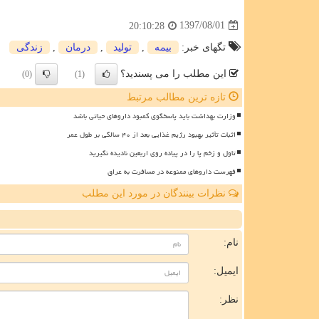
1397/08/01
20:10:28
تگهای خبر:
بیمه
,
تولید
,
درمان
,
زندگی
این مطلب را می پسندید؟
(0)
(1)
تازه ترین مطالب مرتبط
وزارت بهداشت باید پاسخگوی کمبود داروهای حیاتی باشد
اثبات تأثیر بهبود رژیم غذایی بعد از ۴۰ سالگی بر طول عمر
تاول و زخم پا را در پیاده روی اربعین نادیده نگیرید
فهرست داروهای ممنوعه در مسافرت به عراق
نظرات بینندگان در مورد این مطلب
ن
نام:
ایمیل:
نظر: