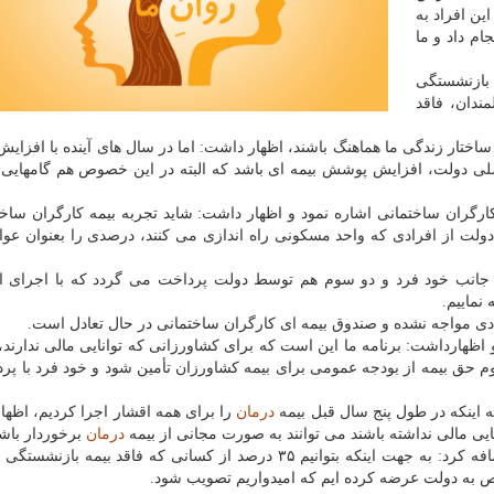
ین افراد به
ام داد و ما
 های بازنشستگی
 هستند و ۵۰ درصد سالمندان، فاقد
با ساختار زندگی ما هماهنگ باشند، اظهار داشت: اما در سال های آینده با افزا
لی دولت، افزایش پوشش بیمه ای باشد كه البته در این خصوص هم گامهایی 
كارگران ساختمانی اشاره نمود و اظهار داشت: شاید تجربه بیمه كارگران ساخت
 دولت از افرادی كه واحد مسكونی راه اندازی می كنند، درصدی را بعنوان ع
 جانب خود فرد و دو سوم هم توسط دولت پرداخت می گردد كه با اجرای 
نماییم.
یادی مواجه نشده و صندوق بیمه ای كارگران ساختمانی در حال تعادل است.
 اظهارداشت: برنامه ما این است كه برای كشاورزانی كه توانایی مالی ندارند، 
سوم حق بیمه از بودجه عمومی برای بیمه كشاورزان تأمین شود و خود فرد با پر
ه اینكه در طول پنج سال قبل بیمه
درمان
را برای همه اقشار اجرا كردیم، اظها
ایی مالی نداشته باشند می توانند به صورت مجانی از بیمه
درمان
برخوردار باشن
وی به سیاستی كه به دولت پیشنهاد شده اشاره نمود و اضافه كرد: به جهت اینكه بتوانیم ۳۵ درصد از كسانی كه فاقد بی
 به دولت عرضه كرده ایم كه امیدواریم تصویب شود.