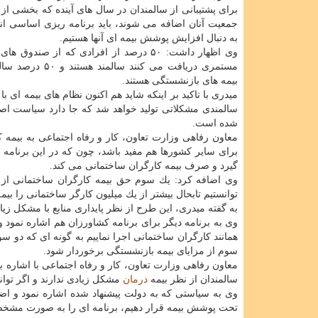
برای پشتیبانی از سالمندان در سال های آینده كه بخشی از ا
جمعیت آنان اضافه می شوند، باید برنامه ریزی اساسی انج
به دنبال افزایش پوشش بیمه ای آنها هستیم.
وی اظهار داشت: ۵۰ درصد از افرادی كه از صندوق
مستمری دریافت می كنند سالمند
بیمه های بازنشستگی هستند.
میدری با تاكید بر اینكه شاید هم اكنون نظام های بیمه ای 
سالمندی مشكلاتی تولید خواهد شد كه جا دارد سیاست اص
شده است.
معاون رفاهی وزارت تعاون، كار و رفاه اجتماعی به بیمه 
برای سایر كشورها هم مفید باشد، چون كه در این برنامه
گیرد و صرف بیمه كارگران ساختمانی می كند.
وی اضافه كرد: یك سوم حق بیمه كارگران ساختمانی از
توانستیم تابحال بیشتر از یك میلیون كارگر ساختمانی را بیمه 
به گفته میدری، این طرح از نظر پایداری منابع با مشكل ز
وی به برنامه دیگر برای برنامه كشاورزان هم اشاره نمود و
همانند كارگران ساختمانی اجرا نماییم به گونه ای كه دو 
سوم از مزایای بیمه بازنشستگی برخوردار شود.
معاون رفاهی وزارت تعاون، كار و رفاه اجتماعی با اشاره ب
سالمندان از نظر بیمه
درمان
مشكل زیادی ندارند و اگر توان
تحت پوشش بیمه قرار دهیم، برنامه ای را به صورت مشخص