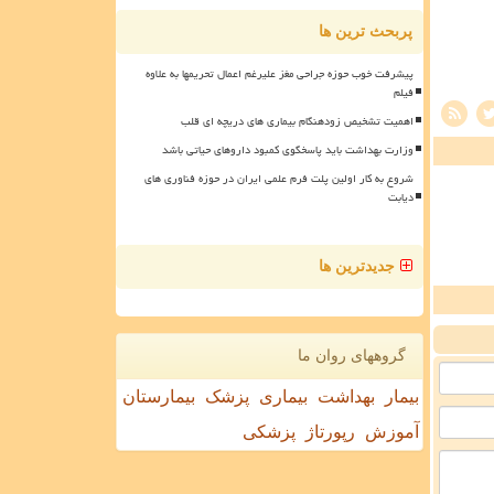
پربحث ترین ها
پیشرفت خوب حوزه جراحی مغز علیرغم اعمال تحریمها به علاوه
فیلم
اهمیت تشخیص زودهنگام بیماری های دریچه ای قلب
وزارت بهداشت باید پاسخگوی کمبود داروهای حیاتی باشد
شروع به کار اولین پلت فرم علمی ایران در حوزه فناوری های
دیابت
جدیدترین ها
گروههای روان ما
بیمار
بهداشت
بیماری
پزشک
بیمارستان
آموزش
رپورتاژ
پزشکی