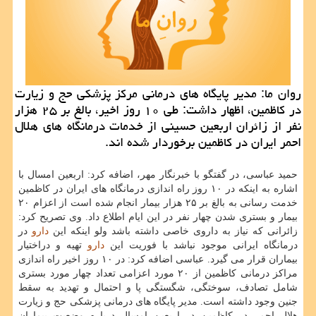
روان ما: مدیر پایگاه های درمانی مركز پزشكی حج و زیارت
در كاظمین، اظهار داشت: طی ۱۰ روز اخیر، بالغ بر ۲۵ هزار
نفر از زائران اربعین حسینی از خدمات درمانگاه های هلال
احمر ایران در كاظمین برخوردار شده اند.
حمید عباسی، در گفتگو با خبرنگار مهر، اضافه كرد: اربعین امسال با
اشاره به اینكه در ۱۰ روز راه اندازی درمانگاه های ایران در كاظمین
خدمت رسانی به بالغ بر ۲۵ هزار بیمار انجام شده است از اعزام ۲۰
بیمار و بستری شدن چهار نفر در این ایام اطلاع داد. وی تصریح كرد:
زائرانی كه نیاز به داروی خاصی داشته باشد ولو اینكه این
دارو
در
درمانگاه ایرانی موجود نباشد با فوریت این
دارو
تهیه و دراختیار
بیماران قرار می گیرد. عباسی اضافه كرد: در ۱۰ روز اخیر راه اندازی
مراكز درمانی كاظمین از ۲۰ مورد اعزامی تعداد چهار مورد بستری
شامل تصادف، سوختگی، شگستگی پا و احتمال و تهدید به سقط
جنین وجود داشته است. مدیر پایگاه های درمانی پزشكی حج و زیارت
هلال احمر در كاظمین در اربعین امسال درباره وضعیت بیماران