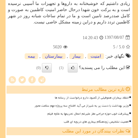
زیادی داشتیم كه خوشبختانه به داروها و تجهیزات ما آسیبی نرسیده
است و به بركت خون شهدا درحال حاضر امنیت كاظمین به صورت و
كامل صددرصد تامین است و ما در تمام ساعات شبانه روز در شهر
كاظمین تردد داریم و دراین زمینه مشكل خاصی نیست.
1397/08/07
14:20:43
5020
/ 5
5.0
تگهای خبر:
امنیت
,
بیمار
,
بیمارستان
,
بیمه
این مطلب را می پسندید؟
(0)
(1)
تازه ترین مطالب مرتبط
انتقاد بیماران هموفیلی از کمبود دارو درخواست از رسانه ها
وزیر بهداشت با دست پر به شیراز می آید افتتاح سه پروژه مهم سلامت محور
پیشرفت خوب حوزه جراحی مغز علیرغم اعمال تحریمها به علاوه فیلم
اهمیت تشخیص زودهنگام بیماری های دریچه ای قلب
نظرات بینندگان در مورد این مطلب