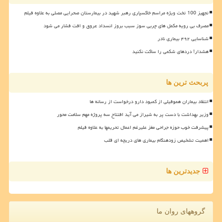
تجهیز 100 تخت ویژه مراسم خاکسپاری رهبر شهید در بیمارستان صحرایی مصلی به علاوه فیلم
مصرف بی رویه مکمل های چربی سوز سبب بروز انسداد عروق و افت فشار می شود
شناسایی ۴۹۲ بیماری نادر
هشدار! دردهای شکمی را ساکت نکنید
پربحث ترین ها
انتقاد بیماران هموفیلی از کمبود دارو درخواست از رسانه ها
وزیر بهداشت با دست پر به شیراز می آید افتتاح سه پروژه مهم سلامت محور
پیشرفت خوب حوزه جراحی مغز علیرغم اعمال تحریمها به علاوه فیلم
اهمیت تشخیص زودهنگام بیماری های دریچه ای قلب
جدیدترین ها
گروههای روان ما