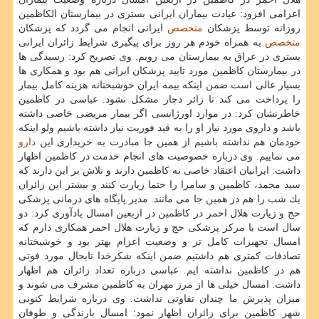
اعزامی افزود: عیادت بیماران ایرانی بستری در بیمارستان الكاظمین
روزانه توسط پزشكان
متخصص
ایرانی انجام می گردد كه پزشكان
متخصص
به همراه خودم هر روز برای پیگیری شرایط زائران ایرانی
بستری در عراق به بیمارستان می رویم. وی تصریح كرد: رسیدگی ها
در بیمارستان كاظمین مورد تایید پزشكان ایرانی هم بود و همكاری ها
بسیار عالی است ضمن اینكه بیمه ایران خوشبختانه هزینه كامل بیمار
را پرداخت می كند تا زائر دچار مشكل نشود. عباسی در كاظمین
خاطرنشان كرد: در موارد اورژانسی اگر بیمار مریضی خاصی داشته
باشد و داروی مورد نیاز او را به قید فوریت نیاز داشته باشیم ولو اینكه
خودمان هم نداشته باشیم از همین جا مبادرت به خریداری این
دارو
می نماییم. وی درباره خصوصیت های انجام خدمت در كاظمین اظهار
داشت: ایرانیان اعتقاد خاصی به كاظمین دارند و تلاش بر این دارند كه
سید محمد، كاظمین و سامرا را حتما زیارت كنند و بیشتر این زائران
یك شب را هم در همین جا می مانند. مدیر پایگاه های درمانی پزشكی
حج و زیارت هلال احمر در كاظمین در اربعین امسال یادآوری كرد: دو
سال است با مركز پزشكی حج و زیارت هلال احمر همكاری دارم كه
امسال تجهیزات كامل تر و وضعیت اعزام بهتر بود و خوشبختانه
تصادفات كمتری هم داشتیم ضمن اینكه شكرخدا تابحال مورد فوتی
هم در كاظمین نداشته ایم. عباسی درباره تعداد زائران هم اظهار
داشت: امسال خیلی ها از مرز مهران به كاظمین مشرف می شوند و
میزان پذیرش ما چندان تفاوتی نداشت. وی درباره شرایط كنونی
شهر كاظمین برای زائران اظهار نمود: امسال بارندگی و طوفان