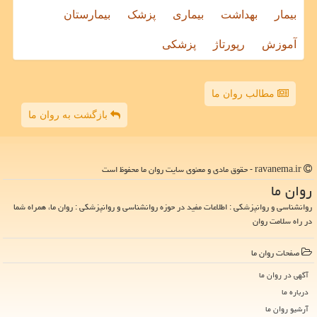
بیمار
بهداشت
بیماری
پزشک
بیمارستان
آموزش
رپورتاژ
پزشکی
مطالب روان ما
بازگشت به روان ما
ravanema.ir - حقوق مادی و معنوی سایت روان ما محفوظ است
روان ما
روانشناسی و روانپزشکی : اطلاعات مفید در حوزه روانشناسی و روانپزشکی : روان ما، همراه شما
در راه سلامت روان
صفحات روان ما
آگهی در روان ما
درباره ما
آرشیو روان ما