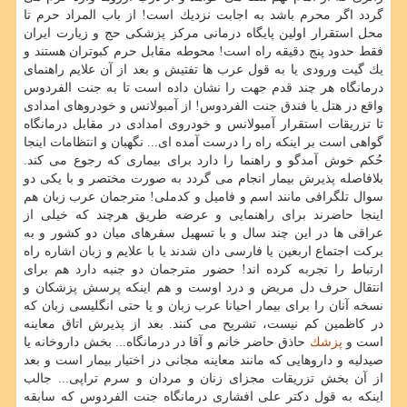
گردد اگر محرم باشد به اجابت نزدیك است! از باب المراد حرم تا
محل استقرار اولین پایگاه درمانی مركز پزشكی حج و زیارت ایران
فقط حدود پنج دقیقه راه است! محوطه مقابل حرم كبوتران هستند و
یك گیت ورودی یا به قول عرب ها تفتیش و بعد از آن علایم راهنمای
درمانگاه هر چند قدم جهت را نشان داده است تا به جنت الفردوس
واقع در هتل یا فندق جنت الفردوس! از آمبولانس و خودروهای امدادی
تا تزریقات استقرار آمبولانس و خودروی امدادی در مقابل درمانگاه
گواهی است بر اینكه راه را درست آمده ای... نگهبان و انتظامات اینجا
حُكم خوش آمدگو و راهنما را دارد برای بیماری كه رجوع می كند.
بلافاصله پذیرش بیمار انجام می گردد به صورت مختصر و با یكی دو
سوال تلگرافی مانند اسم و فامیل و كدملی! مترجمان عرب زبان هم
اینجا حاضرند برای راهنمایی و عرضه طریق هرچند كه خیلی از
عراقی ها در این چند سال و با تسهیل سفرهای میان دو كشور و به
بركت اجتماع اربعین یا فارسی دان شدند یا با علایم و زبان اشاره راه
ارتباط را تجربه كرده اند! حضور مترجمان دو جنبه دارد هم برای
انتقال حرف دل مریض و درد اوست و هم اینكه پرسش پزشكان و
نسخه آنان را برای بیمار احیانا عرب زبان و یا حتی انگلیسی زبان كه
در كاظمین كم نیست، تشریح می كنند. بعد از پذیرش اتاق معاینه
است و
پزشك
حاذق حاضر خانم و آقا در درمانگاه... بخش داروخانه یا
صیدلیه و داروهایی كه مانند معاینه مجانی در اختیار بیمار است و بعد
از آن بخش تزریقات مجزای زنان و مردان و سرم تراپی... جالب
اینكه به قول دكتر علی افشاری درمانگاه جنت الفردوس كه سابقه