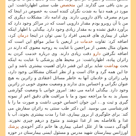
بر بدن باقی می گذارند. این
متخصص
طب سنتی اظهارداشت: این
مورد در همه دنیا به شدت نگران كننده است به خصوص در اینجا كه
مردم مصرف بالای دارویی دارند. وی ادامه داد: مشكلات دیگری كه
من با آن روبرو بودم مقدار دارویی است كه در مراكز وجود دارد كه
برآورد دقیق نشده و به مقدار زیادی وجود دارد. بیگدلی با اظهار اینكه
خیلی از بیماری های قدیمی افراد را نمی توان در اینجا
درمان
كرد،
اضافه كرد: تفاوت
خدمات
در اربعین با سایر مواقع این است كه
بعنوان مثال بعضی از مراجعین با عنایت به روحیه معنوی كه دارند در
اضافه نگرفتن
دارو
دقت زیادی دارند. وی درباره خدمت كردن به
زائران پیاده، اظهارداشت: در محیط های پزشكی با عنایت به اینكه
بحث
بهداشت
شاید برای این قشر دارای اهمیت بیشتری باشد و این
جا این همه گرد و خاك است و از نظر اسكان مشكلاتی وجود دارد،
ولی زائران و خادمان آنها به خاطر مسائل اعتقادی و زائرین به هیچ
عنوان نگرانی و احساس بدی ندارند و وضعیت معنوی خوبی در زائرین
وجود دارد. بیگدلی ادامه می دهد: امروز جوانی با وضعیت گوارشی
بسیار بد به ما مراجعه نمود و ما با مراقبت های دقیق اعم از نمونه
گیری و ثبت و...، این جوان احساس خوبی داشت و صورت ما را با
قدرشناسی می بوسید. این دكتر طب سنتی به زائران سفارش می
كند: برای جلوگیری از بروز بیماری، غذا را مدت بیشتری بجوند، آب با
غذا و بلافاصله بعد از غذا ننوشند و متنوع و درهم چیزی نخورند.
آلودگی دست ها از علل اصلی بیماری ها خانم دكتر آخوندی
پزشك
اورژانس بیمارستان شهید مدرس و مسئول ایمنی بیمارستان در حوزه