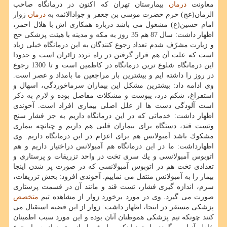
معاونت
درمان
بیمارستان تهران كه اكنون در درمانگاه صاحب
الزمان(عج) حرم حضرت موسی بن جعفر و جوادالائمه به
درمان
زوار
امام حسین(ع) مشغول می باشد درباره همكاری اش با هلال احمر،
اظهار داشت: سال 87 هم 35 روز به مكه و مدینه با هیئت پزشكی حج
و زیارت مشرّف شدم تعداد رجوع كنندگان به این درمانگاه خیلی زیاد
است كه علت آن هم قرار گرفتن در راه تردد زائران است و حدودا
این درمانگاه شلوغ ترین درمانگاه در كاظمین است و تا 1300 رجوع
در روز را داشته ایم و بیشترین بار مراجعین ما بامداد و عصر است.
وی ادامه داد: بیشترین مشكل این بیماران سرماخوردگی، اسهال و
استفراغ، شكم درد، یبوست و مشكلات مفاصل بوده و لازم به ذكر
است آلودگی دست ها از علل اصلی بیماری افراد است. آخوندی
اظهار داشت: خدماتی كه در این درمانگاه داریم به جز فشار سنج
وتست قند، دستگاه برای بیماران قلبی هم داریم و چنانچه بیماری
مشكوك باشد آمبولانس هم برای اعزام در این درمانگاه داریم. وی
اظهارداشت: ما در این درمانگاه هم آمبولانس دراختیار داریم و هم
اتوبوس آمبولانسی و یك سری تخت در واحد تزریقات و پرستاری و
تعدادی تخت هم در اتوبوس آمبولانسی كه در صورت پر شدن اینجا
بیمار را به آمبولانس منتقل می نماییم. آخوندی افزود: بخش تزریقات،
سرم، اندازه گیری فشار، تست قند و مانند آن در قسمت پرستاری
صورت می گیرد. وی در مورد برخورد زوار از مشاهده تیم
متخصص
پزشكی مستقر در اینجا، اظهار داشت: زوار از این قضیه استقبال می
كنند چونكه تیم پزشكی هموطنان آنان بوده و این مورد سبب اطمینان