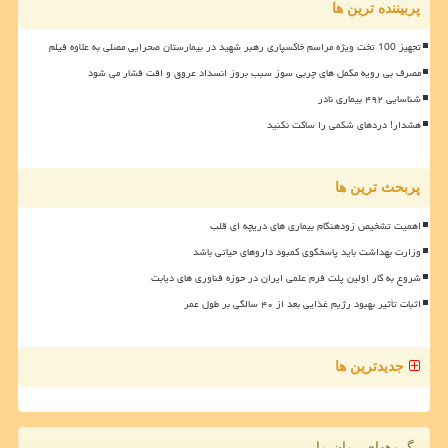
پربیننده ترین ها
تجهیز 100 تخت ویژه مراسم خاکسپاری رهبر شهید در بیمارستان صحرایی مصلی به علاوه فیلم
مصرف بی رویه مکمل های چربی سوز سبب بروز انسداد عروق و افت فشار می شود
شناسایی ۴۹۲ بیماری نادر
هشدار! دردهای شکمی را ساکت نکنید
پربحث ترین ها
اهمیت تشخیص زودهنگام بیماری های دریچه ای قلب
وزارت بهداشت باید پاسخگوی کمبود داروهای حیاتی باشد
شروع به کار اولین پلت فرم علمی ایران در حوزه فناوری های دیابت
اثبات تأثیر بهبود رژیم غذایی بعد از ۴۰ سالگی بر طول عمر
جدیدترین ها
گروههای روان ما