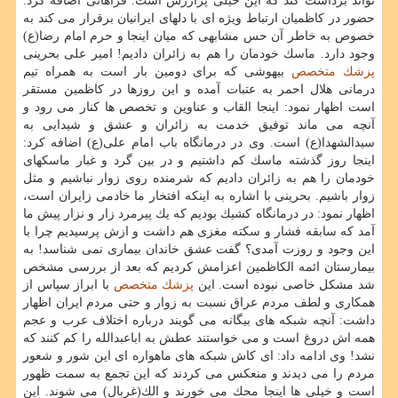
تواند برداشت كند كه این خیلی پرارزش است. فراهانی اضافه كرد:
حضور در كاظمیان ارتباط ویژه ای با دلهای ایرانیان برقرار می كند به
خصوص به خاطر آن حس مشابهی كه میان اینجا و حرم امام رضا(ع)
وجود دارد. ماسك خودمان را هم به زائران دادیم! امیر علی بحرینی
پزشك
متخصص
بیهوشی كه برای دومین بار است به همراه تیم
درمانی هلال احمر به عتبات آمده و این روزها در كاظمین مستقر
است اظهار نمود: اینجا القاب و عناوین و تخصص ها كنار می رود و
آنچه می ماند توفیق خدمت به زائران و عشق و شیدایی به
سیدالشهدا(ع) است. وی در درمانگاه باب امام علی(ع) اضافه كرد:
اینجا روز گذشته ماسك كم داشتیم و در بین گرد و غبار ماسكهای
خودمان را هم به زائران دادیم كه شرمنده روی زوار نباشیم و مثل
زوار باشیم. بحرینی با اشاره به اینكه افتخار ما خادمی زایران است،
اظهار نمود: در درمانگاه كشیك بودیم كه یك پیرمرد زار و نزار پیش ما
آمد كه سابقه فشار و سكته مغزی هم داشت و ازش پرسیدیم چرا با
این وجود و روزت آمدی؟ گفت عشق خاندان بیماری نمی شناسد! به
بیمارستان ائمه الكاظمین اعزامش كردیم كه بعد از بررسی مشخص
شد مشكل خاصی نبوده است. این
پزشك
متخصص
با ابراز سپاس از
همكاری و لطف مردم عراق نسبت به زوار و حتی مردم ایران اظهار
داشت: آنچه شبكه های بیگانه می گویند درباره اختلاف عرب و عجم
همه اش دروغ است و می خواستند عطش به اباعبدالله را كم كنند كه
نشد! وی ادامه داد: ای كاش شبكه های ماهواره ای این شور و شعور
مردم را می دیدند و منعكس می كردند كه این تجمع به سمت ظهور
است و خیلی ها اینجا محك می خورند و الك(غربال) می شوند. این