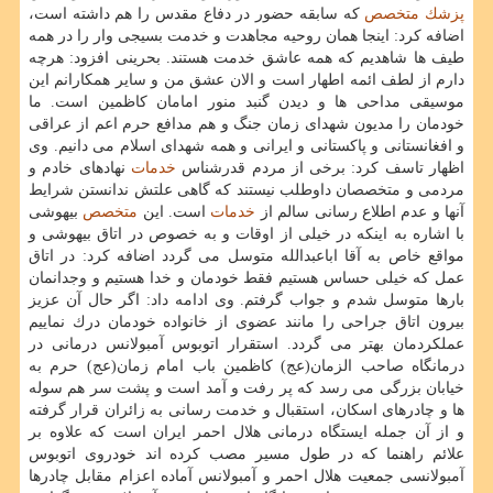
پزشك
متخصص
كه سابقه حضور در دفاع مقدس را هم داشته است،
اضافه كرد: اینجا همان روحیه مجاهدت و خدمت بسیجی وار را در همه
طیف ها شاهدیم كه همه عاشق خدمت هستند. بحرینی افزود: هرچه
دارم از لطف ائمه اطهار است و الان عشق من و سایر همكارانم این
موسیقی مداحی ها و دیدن گنبد منور امامان كاظمین است. ما
خودمان را مدیون شهدای زمان جنگ و هم مدافع حرم اعم از عراقی
و افغانستانی و پاكستانی و ایرانی و همه شهدای اسلام می دانیم. وی
اظهار تاسف كرد: برخی از مردم قدرشناس
خدمات
نهادهای خادم و
مردمی و متخصصان داوطلب نیستند كه گاهی علتش ندانستن شرایط
آنها و عدم اطلاع رسانی سالم از
خدمات
است. این
متخصص
بیهوشی
با اشاره به اینكه در خیلی از اوقات و به خصوص در اتاق بیهوشی و
مواقع خاص به آقا اباعبدالله متوسل می گردد اضافه كرد: در اتاق
عمل كه خیلی حساس هستیم فقط خودمان و خدا هستیم و وجدانمان
بارها متوسل شدم و جواب گرفتم. وی ادامه داد: اگر حال آن عزیز
بیرون اتاق جراحی را مانند عضوی از خانواده خودمان درك نماییم
عملكردمان بهتر می گردد. استقرار اتوبوس آمبولانس درمانی در
درمانگاه صاحب الزمان(عج) كاظمین باب امام زمان(عج) حرم به
خیابان بزرگی می رسد كه پر رفت و آمد است و پشت سر هم سوله
ها و چادرهای اسكان، استقبال و خدمت رسانی به زائران قرار گرفته
و از آن جمله ایستگاه درمانی هلال احمر ایران است كه علاوه بر
علائم راهنما كه در طول مسیر مصب كرده اند خودروی اتوبوس
آمبولانسی جمعیت هلال احمر و آمبولانس آماده اعزام مقابل چادرها