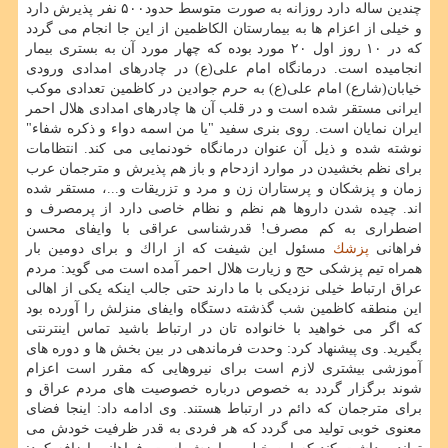
چندین ساله دارد روزانه به صورت متوسط حدود۵۰۰ نفر پذیرش دارد
و خیلی از اعزام ها به بیمارستان الكاظمین از این جا انجام می گردد
كه در ۱۰ روز اول ۲۰ مورد بوده كه چهار مورد آن به بستری بیمار
انجامیده است. درمانگاه امام علی(ع) در چادرهای امدادی ورودی
خیابان(شارع) امام علی(ع) به حرم جوادین در كاظمین تعدادی موكب
ایرانی مستقر شده است و در قلب آن ها چادرهای امدادی هلال احمر
ایران نمایان است. روی بنری سفید "یا من اسمه دواء و ذكره شفاء"
نوشته شده و ذیل آن عنوان درمانگاه خودنمایی می كند. انتظامات
برای نظم بخشیدن در موارد ازدحام و باز هم پذیرش و مترجمان عرب
زمان و پزشكان و پرستاران زن و مرد و تزریقات و...، مستقر شده
اند. چیده شدن داروها هم نظم و نظام خاصی دارد از پرمصرف و
اضطراری به كم مصرف! قدرشناسی عراقی با وایفای محسن
فراهانی
پزشك
مسئول این شیفت كه از اراك و برای دومین بار
همراه تیم پزشكی حج و زیارت هلال احمر آمده است می گوید: مردم
عراق ارتباط خیلی نزدیكی با ما دارند حتی جالب اینكه یكی از اهالی
این منطقه كاظمین شب گذشته دستگاه وایفای منزلش را آورده بود
كه اگر می خواهید با خانواده تان در ارتباط باشید تماس اینترنتی
بگیرید. وی پیشنهاد كرد: وحدت فرماندهی در بین بخش ها و دوره های
آموزشی بیشتری لازم است برای نیروهایی كه مقرر است اعزام
شوند برگزار گردد به خصوص درباره خصوصیت های مردم عراق و
برای مترجمان كه دائم در ارتباط هستند. وی ادامه داد: اینجا فضای
معنوی خوبی تولید می گردد كه هر فردی به قدر ظرفیت خودش می