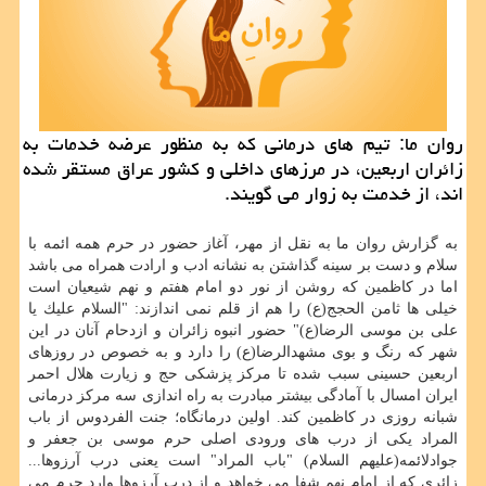
روان ما: تیم های درمانی كه به منظور عرضه خدمات به
زائران اربعین، در مرزهای داخلی و كشور عراق مستقر شده
اند، از خدمت به زوار می گویند.
به گزارش روان ما به نقل از مهر، آغاز حضور در حرم همه ائمه با
سلام و دست بر سینه گذاشتن به نشانه ادب و ارادت همراه می باشد
اما در كاظمین كه روشن از نور دو امام هفتم و نهم شیعیان است
خیلی ها ثامن الحجج(ع) را هم از قلم نمی اندازند: "السلام علیك یا
علی بن موسی الرضا(ع)" حضور انبوه زائران و ازدحام آنان در این
شهر كه رنگ و بوی مشهدالرضا(ع) را دارد و به خصوص در روزهای
اربعین حسینی سبب شده تا مركز پزشكی حج و زیارت هلال احمر
ایران امسال با آمادگی بیشتر مبادرت به راه اندازی سه مركز درمانی
شبانه روزی در كاظمین كند. اولین درمانگاه؛ جنت الفردوس از باب
المراد یكی از درب های ورودی اصلی حرم موسی بن جعفر و
جوادلائمه(علیهم السلام) "باب المراد" است یعنی درب آرزوها...
زائری كه از امام نهم شفا می خواهد و از درب آرزوها وارد حرم می