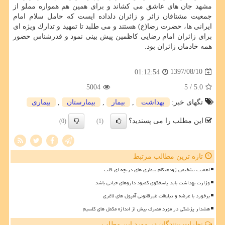
مشهد جان های عاشق می كشاند و برای همین هم همواره مملو از
جمعیت مشتاقان زائر و زائران دلداده ایست كه حامل سلام امام
ایرانی ها، حضرت رضا(ع) هستند و می طلبد تا تمهید و تدارك ویژه ای
برای زائران امام رضایی كاظمین پیش بینی نمود و قدرشناس حضور
همه خادمان زائران بود.
1397/08/10
01:12:54
5004
/ 5
5.0
تگهای خبر:
بهداشت
,
بیمار
,
بیمارستان
,
بیماری
این مطلب را می پسندید؟
(0)
(1)
تازه ترین مطالب مرتبط
اهمیت تشخیص زودهنگام بیماری های دریچه ای قلب
وزارت بهداشت باید پاسخگوی کمبود داروهای حیاتی باشد
برخورد با عرضه و تبلیغات غیرقانونی آمپول های لاغری
هشدار پزشکی در مورد مصرف بیش از اندازه مکمل های کلسیم
نظرات بینندگان در مورد این مطلب