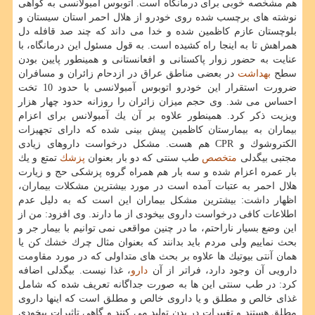
هم مشخصه خوبی برای درمانگاه است. اتوبوس آمبولانسی به گواهی
نوشته های برچسب شده روی خودرو از هلال احمر استان سیستان و
بلوچستان عازم كاظمین شده و خدا می داند كه چند صد قافله دل
همراهش تا به اینجا راه كشیده است. به قول مسئول این درمانگاه، با
عنایت به حضور زوار پاكستانی و افعانستانی و همینطور پایین بودن
سطح
بهداشت
در بعضی مناطق عراق در ازدحام زائران و مسافران
ضرورت استقرار این خودرو اتوبوس آمبولانسی با حدود 10 تخت
احساس می شد. وی حجم میزان زائران را روزانه حدود چهار هزار
ویزیت ذكر كرد. همینطور علاوه بر آن یك آمبولانس برای اعزام
بیماران به بیمارستان كاظمین پیش بینی شده كه دارای تجهیزات
الكتروشوك و CPR هم هست. مشكل درخواست داروهای زیادی
مجتبی بیگدلی
متخصص
طب سنتی كه دو بار بعنوان
پزشك
تمتع و یك
بار عمره اعزام شده و سه بار هم همراه گروه پزشكی حج و زیارت
هلال احمر به عتبات آمده است در مورد بیشترین مشكلات بیماران،
اظهار داشت: بیشترین مشكل بیماران این است كه به دلیل عدم
اطلاعات كافی درخواست داروی بیخودی از ما دارند. وی افزود: من از
این وضع بسیار ناراحتم، ما در چنین مواقعی نمی توانیم با بیمار جر و
بحث نماییم ولی مردم باید بدانند كه بعنوان مثال چرك خشك كن یا
همان آنتی بیوتیك ها علاوه بر بحث های متداولی كه در مورد مقاومت
دارویی آن وجود دارد، فراتر از آن
دارو
، غذا نیست. بیگدلی اضافه
كرد: در طب سنتی این ها به صورت جداگانه تعریف شده كه شامل
غذای خالص و مطلق و یا داروی خالص و مطلق است كه اینها داروی
مطلق هستند و تغییرات در بدن تولید می كنند و گاهی تاثیرات بیخودی