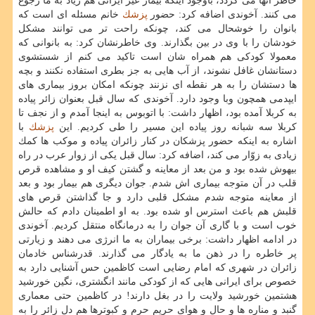
خاطر آنها می گردد، باوجود اینكه بیمار غیر ایرانی هم زیاد به ما رجوع
می كنند. آخوندی اضافه كرد: حضور
پزشك
خانم مسئله ای است كه
بانوان را خوشحال می كند، چونكه راحت تر می توانند مشكل
خودشان را با وی در بین بگذارند. وی خاطرنشان كرد: به بانوانی كه
معمولا كودكی هم همراه شان است تاكید می كنم از شستشوی
دستانشان غافل نشوند، از آب هایی به جز بطری استفاده نكنند و بچه
ها دستشان را به هر نقطه ای نزنند چونكه امكان بروز بیماری های
ایپدمی همچون وبا وجود دارد. آخوندی كه سال قبل بعنوان زائر پیاده
به كربلا آمده بود، اظهار داشت: با اتوبوس به اینجا آمدم و از نجف تا
كربلا سه شبانه روز پیاده این مسیر را طی كردیم. این
پزشك
با
اشاره به اینكه حضور پزشكان در كنار زائران پیاده و موكب ها كمك
زیادی به زوّار می كند، اضافه كرد: سال قبل یكی از زوار عرب در راه
بیهوش شده بود و من بعد از معاینه و گشتن كیف او و مشاهده قرص
قلب در آن متوجه بیماری اش شدم. جوان دیگری هم بیمار بود و بعد
از معاینه متوجه شدم مشكل قلبی دارد و جا گذاشتن قرص های
قلبش هم باعث استرس او شده بود. به او اطمینان دادم كه حالش
خوب است و با گاری آن جوان را به درمانگاه منتقل كردیم. آخوندی
در ادامه اظهار داشت: برخی بیماران به ما انرژی می دهند و زیارتی
پر خاطره را در ذهن ما به یادگار می گذارند. قدرشناس خادمان
زائران در شهری كه امام رضایی است كاظمین حس آشنایی دارد به
خصوص برای ایرانی هایی كه از كودكی مانند انگشتری، نگین خورشید
هشتمین خورشید ولایت را در بغل دارند! در كاظمین حتی معماری
گنبد و مناره ها و حال و هوای حریم حرم و كبوترها هم دل زائر را به