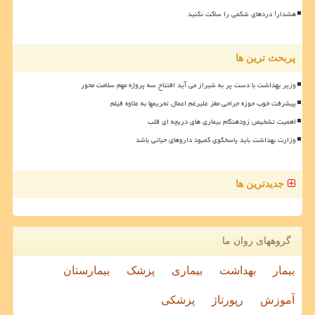
هشدار! دردهای شکمی را ساکت نکنید
پربحث ترین ها
وزیر بهداشت با دست پر به شیراز می آید افتتاح سه پروژه مهم سلامت محور
پیشرفت خوب حوزه جراحی مغز علیرغم اعمال تحریمها به علاوه فیلم
اهمیت تشخیص زودهنگام بیماری های دریچه ای قلب
وزارت بهداشت باید پاسخگوی کمبود داروهای حیاتی باشد
جدیدترین ها
گروههای روان ما
بیمار
بهداشت
بیماری
پزشک
بیمارستان
آموزش
رپورتاژ
پزشکی