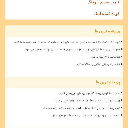
قیمت بیسیم باوفنگ
کوتاه کننده لینک
پربیننده ترین ها
تجهیز 100 تخت ویژه مراسم خاکسپاری رهبر شهید در بیمارستان صحرایی مصلی به علاوه فیلم
مصرف بی رویه مکمل های چربی سوز سبب بروز انسداد عروق و افت فشار می شود
شناسایی ۴۹۲ بیماری نادر
هشدار! دردهای شکمی را ساکت نکنید
پربحث ترین ها
اهمیت تشخیص زودهنگام بیماری های دریچه ای قلب
وزارت بهداشت باید پاسخگوی کمبود داروهای حیاتی باشد
شروع به کار اولین پلت فرم علمی ایران در حوزه فناوری های دیابت
اثبات تأثیر بهبود رژیم غذایی بعد از ۴۰ سالگی بر طول عمر