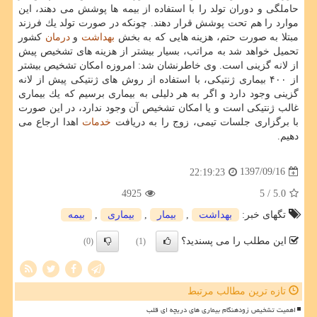
حاملگی و دوران تولد را با استفاده از بیمه ها پوشش می دهند، این
موارد را هم تحت پوشش قرار دهند. چونكه در صورت تولد یك فرزند
مبتلا به صورت حتم، هزینه هایی كه به بخش
بهداشت
و
درمان
كشور
تحمیل خواهد شد به مراتب، بسیار بیشتر از هزینه های تشخیص پیش
از لانه گزینی است. وی خاطرنشان شد: امروزه امكان تشخیص بیشتر
از ۴۰۰ بیماری ژنتیكی، با استفاده از روش های ژنتیكی پیش از لانه
گزینی وجود دارد و اگر به هر دلیلی به بیماری برسیم كه یك بیماری
غالب ژنتیكی است و یا امكان تشخیص آن وجود ندارد، در این صورت
با برگزاری جلسات تیمی، زوج را به دریافت
خدمات
اهدا ارجاع می
دهیم.
1397/09/16
22:19:23
4925
/ 5
5.0
تگهای خبر:
بهداشت
,
بیمار
,
بیماری
,
بیمه
این مطلب را می پسندید؟
(0)
(1)
تازه ترین مطالب مرتبط
اهمیت تشخیص زودهنگام بیماری های دریچه ای قلب