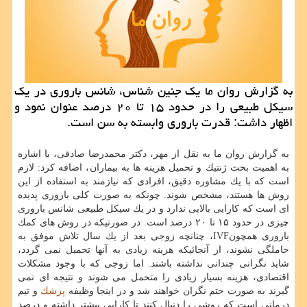
به گزارش روان ما یك جنین شناس، شانس باروری در یك
سیكل طبیعی را در حدود ۱۵ تا ۲۰ درصد عنوان نمود و
اظهار داشت: قدرت باروری وابسته به سن است.
به گزارش روان ما به نقل از مهر، دكتر محمدرضا صادقی، با اشاره
به اهمیت بحث ژنتیك و تحمیل هزینه ها به بیماران، اضافه كرد: لازم
است كه با یك مشاوره دقیق، افرادی كه نیازمند به استفاده از این
روش ها هستند، مشخص شوند. چونكه به صورت كلی باروری پدیده
ای است كه كارایی بالایی ندارد و در یك سیكل طبیعی شانس باروری
چیزی در حدود ۱۵ تا ۲۰ درصد است. در صورتیكه در روش های كمك
باروری همچونIVF، چنانچه زوجی بعد از یك سال تلاش موفق به
حاملگی نشوند، از آنجائیكه هزینه زیادی به آنها تحمیل نمی گردد،
شاید نگرانی چندانی نداشته باشند. اما زوجی كه با وجود مشكلات
اقتصادی، هزینه بسیار زیادی را متحمل می شوند و نتیجه ای نمی
گیرند به صورت حتم نگران خواهند شد و در اینجا وظیفه
پزشك
و تیم
درمانی است كه روشی را دنبال كنند تا كارایی بیشتر داشته و درصد