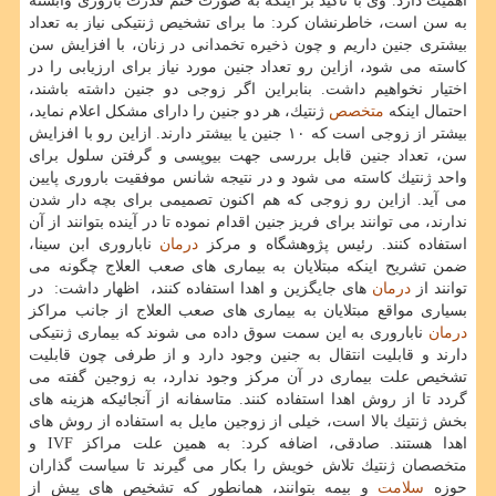
اهمیت دارد. وی با تاكید بر اینكه به صورت حتم قدرت باروری وابسته
به سن است، خاطرنشان كرد: ما برای تشخیص ژنتیكی نیاز به تعداد
بیشتری جنین داریم و چون ذخیره تخمدانی در زنان، با افزایش سن
كاسته می شود، ازاین رو تعداد جنین مورد نیاز برای ارزیابی را در
اختیار نخواهیم داشت. بنابراین اگر زوجی دو جنین داشته باشند،
احتمال اینكه
متخصص
ژنتیك، هر دو جنین را دارای مشكل اعلام نماید،
بیشتر از زوجی است كه ۱۰ جنین یا بیشتر دارند. ازاین رو با افزایش
سن، تعداد جنین قابل بررسی جهت بیوپسی و گرفتن سلول برای
واحد ژنتیك كاسته می شود و در نتیجه شانس موفقیت باروری پایین
می آید. ازاین رو زوجی كه هم اكنون تصمیمی برای بچه دار شدن
ندارند، می توانند برای فریز جنین اقدام نموده تا در آینده بتوانند از آن
استفاده كنند. رئیس پژوهشگاه و مركز
درمان
ناباروری ابن سینا،
ضمن تشریح اینكه مبتلایان به بیماری های صعب العلاج چگونه می
توانند از
درمان
های جایگزین و اهدا استفاده كنند، ­ اظهار داشت: ­ در
بسیاری مواقع مبتلایان به بیماری های صعب العلاج از جانب مراكز
درمان
ناباروری به این سمت سوق داده می شوند كه بیماری ژنتیكی
دارند و قابلیت انتقال به جنین وجود دارد و از طرفی چون قابلیت
تشخیص علت بیماری در آن مركز وجود ندارد، به زوجین گفته می
گردد تا از روش اهدا استفاده كنند. متاسفانه از آنجائیكه هزینه های
بخش ژنتیك بالا است، خیلی از زوجین مایل به استفاده از روش های
اهدا هستند. صادقی، اضافه كرد: به همین علت مراكز IVF و
متخصصان ژنتیك تلاش خویش را بكار می گیرند تا سیاست گذاران
حوزه
سلامت
و بیمه بتوانند، همانطور كه تشخیص های پیش از