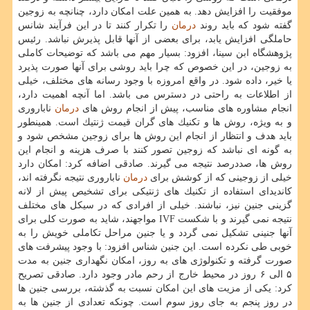
موفقیت را افزایش دهد. به همین علت امكان دارد، چنانچه به زوجین
گفته شود كه باید روند
درمان
را تكرار كنند تا در این فرآیند شانس
حاملگی افزایش یابد، برای بعضی از آنها قابل پذیرش نباشد. رئیس
پژوهشگاه ابن سینا، افزود: بسیار مهم می باشد كه توضیحات كاملی
به زوجین، در این خصوص كه چرا باید روشی برای آنها صورت پذیرد
یا خیر، داده شود. در واقع امروزه با وجود رسانه های مختلف، خیلی
از اطلاعات به راحتی در دسترس می باشد. اما آنچه اهمیت دارد،
انجام مشاوره های مناسب، پیش از انجام روش های
درمان
ناباروری
و به ویژه، روش ها و تكنیك های گران قیمت ژنتیك است. همینطور
باید هدف و انتظار از انجام این روش ها برای زوجین مشخص شود و
به گونه ای نباشد كه زوجین تصور كنند با صرف هزینه و انجام این
روش ها، صددرصد نتیجه می گیرند. صادقی اضافه كرد: امكان دارد
خیلی از زوجینی كه از كوشش برای
درمان
ناباروری نتیجه نگرفته اند،
كاندیدای استفاده از تكنیك های ژنتیكی برای تشخیص پیش از لانه
گزینی جنین نیز، نباشند. خیلی از افرادی كه در سیكل های مختلف
نتیجه نمی گیرند و با شكست IVF مواجهند، شاید به صورت كلی برای
آنها جنینی تشكیل نمی گردد و یا جنین مراحل تكاملی خویش را به
خوبی طی نكرده است. این جنین شناس افزود: با وجود پیشرفت های
صورت گرفته و تكنولوژی های به روز، امكان نگهداری جنین به مدت
۵ الی ۶ روز در محیط خارج از رحم مادر وجود دارد. صادقی تصریح
كرد: یكی از مزیت های این امكان نسبت به گذشته، بررسی جنین ها
در روز پنجم به جای روز سوم است. چونكه تعدادی از جنین ها به