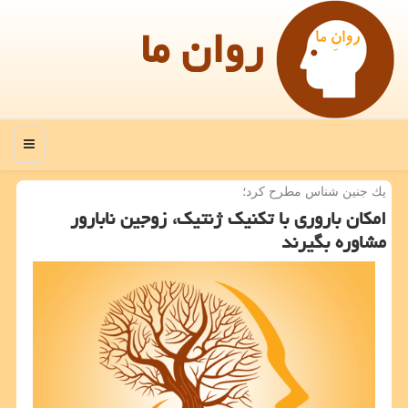
روان ما
منو
یك جنین شناس مطرح كرد؛
امكان باروری با تكنیك ژنتیك، زوجین نابارور
مشاوره بگیرند