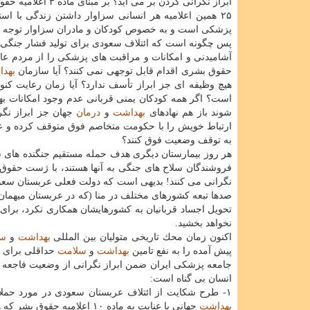
ابراز نگرانی كردن بر می آید؟ بر مبنای ماده ۳ اعلامیه حقوق بشر هر فردی در دنیا سزاوار و محق به زندگی و
۲۵ همین اعلامیه هر انسانی سزاوار داشتن زندگی با 
پزشكی است و به خصوص كودكان و مادران سزاوار توجه و 
پس چگونه است كه ائتلاف سعودی برای تولید فشار جنگی با 
آشامیدنی و امكانات و مراقبت های پزشكی را از مردم عاد
حقوق بشری اقدام قابل توجهی نمی كنند؟ آیا سازمان
بهد
هیچ وظیفه ای جز ابراز تأسف ندارد؟ آیا زمان رعایت كنو
است؟ اگر همه كودكان یمنی قربانی عدم وجود امكانات بهد
شوند باز هم نهادهای
بهداشت
و
درمان
جهان جز ابراز نگر
ارتباط خویش را با حكومت متخاصم فوق متوقف كرده و
به توقف وضعیت فوق كنند؟
هر روز بیمارستان دیگری هدف حمله مستقیم جنگنده های س
فروشندگان سلاح های جنگی به آنها هستند، با ژست حقوق ب
صدها تبعه كشورهای مختلف در منا (كه در عربستان میهمان
تحویل اجساد قربانیان به كشورهایشان همكاری نكرد، برای 
نخواهد بخشید.
اكنون زمان محك تاریخی متولیان بین المللی
بهداشت
و
سل
پیش آمده را به نفع تامین
بهداشت
و
سلامت
حداقلی برای ا
جامعه پزشكی ایران ضمن ابراز نگرانی از وضعیت فاجعه 
انسان بی گناه است:
۱- طرح شكایت از ائتلاف عربستان سعودی در مورد حملات نظامی به مراكز بهداشتی و درمانی یمن به دادگاه های بیطرف از جانب سازمان
بهداشت
جهانی با عنایت به ماده ۱۰ اعلامیه حقوق بشر كه همه افراد را سزاوار دادرسی و رسیدگی به حقوقشان می داند.