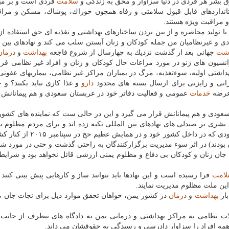
سلامت
فردی است و بر مبن
استانداردهای قابل قبول سلامتی و رفاه همچون خوراك، پوشاك، مسكن و مرا
مراقبت ویژه هستند.
تولید محاصره و از بین بردن ساختارهای بهداشتی و تغذیه ای حق استفاده از 
ی و غیرنظامیان من جمله كودكان و زنان آبستن سلب می كند و نهادهای بین ا
اشت
جهانی بعد از گذشت نزدیك به چهارسال از شروع فاجعه
بهداشت
و
درمان
انسیون های ژنو در مورد مراعات حال كودكان و زنان و افراد غیر نظامی فرا
اشتی اولیه، سوءتغذیه، مرگ در بمباران مراكز غیر نظامی، بیماریهای عفونی 
انی و رایزنی برای ارسال بسته های محدود
دارو
و غذا كاری نباید بكنند؟ و ح
 عرضه
خدمات
عمومی و فعالیت دفاتر خود در عربستان سعودی و هم پیمانانش 
عودی و هم پیمانانش قرار می گیرد و این در حالی ست كه نماینده های كشور
شری بر صندلی های نهادهای بین المللی تكیه زده اند و برای مردم مظلوم یم
نگرانی می كنند! بدیهی است كه دولت فعلی عربستان سعودی كه در داخل كشور
 بودند) در اثر سوء مدیریت برگزاركنندگان به راحتی گذشت و حتی در مورد شن
جان زنان و كودكان بی دفاع و مظلوم یمنی ارزشی قائل نخواهد بود و شرایط ر
امت
فرا رسیده است و این نهادها باید بتوانند ساز و كارهایی پیش بینی كنند 
ین ملت مظلوم مدیریت نمایند.
بار
بهداشت
و
درمان
در كشور یمن، خواهان تحقق موارد ذیل برای نجات جان می