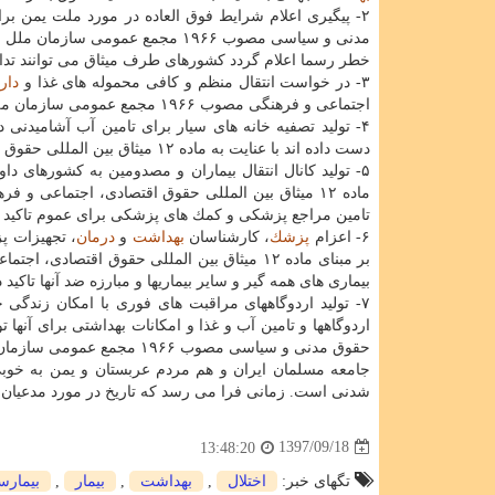
مدنی و سیاسی مصوب ۱۹۶۶ مجمع عمو
خطر رسما اعلام گردد كشورهای طرف میثاق می توانند تداب
۳- در خواست انتقال منظم و كافی محموله های غذا و
دار
اجتماعی و فرهنگی مصوب ۱۹۶۶ مجمع عمومی سازمان ملل متحد.
۴- تولید تصفیه خانه های سیار برای تامین آب آشامیدن
دست داده اند با عنایت به ماده ۱۲ میثاق بین المللی حقوق اقتصادی، اجتماعی و فرهنگی مصوب ۱۹۶۶ مجمع عمومی سازمان ملل متحد.
۵- تولید كانال انتقال بیماران و مصدومین به كشورهای 
تامین مراجع پزشكی و كمك های پزشكی برای عموم تاكید د
۶- اعزام
پزشك
، كارشناسان
بهداشت
و
درمان
، تجهیزات 
بیماری های همه گیر و سایر بیماریها و مبارزه ضد آنها تاكید د
۷- تولید اردوگاههای مراقبت های فوری با امكان زندگی 
حقوق مدنی و سیاسی مصوب ۱۹۶۶ مجمع عمومی سازمان ملل متحد.
جامعه مسلمان ایران و هم مردم عربستان و یمن به خوبی 
شدنی است. زمانی فرا می رسد كه تاریخ در مورد مدعیان 
1397/09/18
13:48:20
تگهای خبر:
اختلال
,
بهداشت
,
بیمار
,
بیمارس