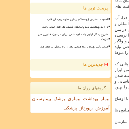
ای ماده
قبت های
پربحث ترین ها
غذا، آب
اهمیت تشخیص زودهنگام بیماری های دریچه ای قلب
لمللی و
وزارت بهداشت باید پاسخگوی کمبود داروهای حیاتی باشد
در یمن
شروع به کار اولین پلت فرم علمی ایران در حوزه فناوری های
 نرسیده
دیابت
و واگیر
اثبات تأثیر بهبود رژیم غذایی بعد از ۴۰ سالگی بر طول عمر
تی نباید
را منوط
هایی كه
جدیدترین ها
ن ابراز
 خود و در همایش عظیم حج در سپتامبر ۲۰۱۵ از كنار كشته شدن
اسایی و
ا بهبود
گروههای روان ما
بیمار
بهداشت
بیماری
پزشک
بیمارستان
تا اوضاع
آموزش
رپورتاژ
پزشکی
لیون ها