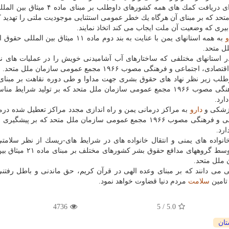
۲- پیگیری اعلام شرایط فوق العاده در مورد ملت یمن برای دریافت كمك های همه كشورهای د
می سازمان ملل متحد كه بر مبنای آن هرگاه یك خطر عمومی استثنایی موجودیت ملتی را تهدید 
یری كه وضعیت آن ملت ایجاب می كند اتخاذ نمایند.
و
به همه استانهای یمن با عنایت به بند دوم ماده ۱۱ میثاق بین ا
ی در استانهای مختلفی كه ساختارهای آب آشامیدنی خویش را در عملیات های ن
داوطلب زیر نظر نهاد های حقوق بشری جهت مداوا و طی دوره نقاهت بر مبنای 
ماده ۱۲ میثاق بین المللی حقوق اقتصادی، اجتماعی و فرهنگی مصوب ۱۹۶۶ مجمع عمومی سازمان ملل متحد كه بر تولید ش
ارد.
پزشكی و
دارو
به مراكز درمانی یمن و راه اندازی مجدد مراكز تعطیل شده درم
بر مبنای ماده ۱۲ میثاق بین المللی حقوق اقتصادی، اجتماعی و فرهنگی مصوب ۱۹۶۶ مجمع عمومی سازمان ملل متحد كه ب
ارد.
خانواده های یمنی و انتقال خانواده های در شرایط های-ریسك از نظر سلامتی
اردوگاهها و تامین آب و غذا و امكانات بهداشتی برای آنها توسط گروههای
می دانند كه بر مبنای وعده الهی در قرآن كریم، حق ماندنی و باطل رفتنی 
تامین
سلامت
مردم دنیا قضاوت خواهد نمود.
4736
/ 5
5.0
تان