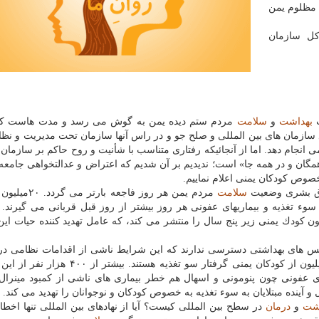
م مظلوم یمن
كل سازمان
ت
بهداشت
و
سلامت
مردم ستم دیده یمن به گوش می رسد و مدت هاست كه
سازمان های بین المللی و صلح جو و در راس آنها سازمان تحت مدیریت و نظ
 انجام دهد. اما از آنجائیكه رفتاری متناسب با شأنیت و روح حاكم بر سازمان
گان و در همه جا» است؛ ندیدیم بر آن شدیم كه اعتراض و عدالتخواهی جامع
وص كودكان یمنی اعلام نماییم.
قوق بشری وضعیت
سلامت
مردم یمن هر روز فاجعه با
سالم ندارند و سوء تغذیه و بیماریهای عفونی هر روز بیشتر از روز قبل قربانی می گیرند
كودك یمنی زیر پنج سال را منتشر می كند، كه عامل تهدید كننده حیات این
رویس های بهداشتی دسترسی ندارند كه این شرایط ناشی از اقدامات نظامی د
ساختارهای مربوط به آب یمن بوده است. نزدیك به دو میلیون از كودكان یمنی گرفتار سو تغذیه 
ای عفونی چون پنومونی و اسهال هم خطر بیماری های ناشی از كمبود مینرال
و آینده مبتلایان به سوء تغذیه به خصوص كودكان و نوجوانان را تهدید می كند.
شت
و
درمان
در سطح بین المللی كیست؟ آیا از نهادهای بین المللی تنها اخطار