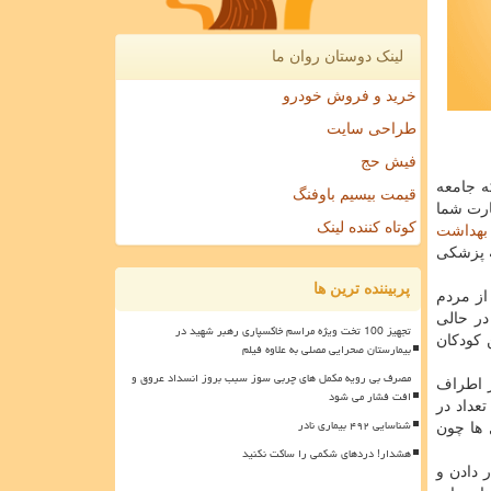
لینک دوستان روان ما
خرید و فروش خودرو
طراحی سایت
فیش حج
 جامعه
قیمت بیسیم باوفنگ
ارت شما
کوتاه کننده لینک
بهداشت
ه پزشكی
پربیننده ترین ها
رتر می گردد. ۲۰میلیون از مردم
. در حالی
تجهیز 100 تخت ویژه مراسم خاکسپاری رهبر شهید در
 كودكان
بیمارستان صحرایی مصلی به علاوه فیلم
مصرف بی رویه مکمل های چربی سوز سبب بروز انسداد عروق و
ر اطراف
افت فشار می شود
هستند. بیشتر از ۴۰۰ هزار نفر از این تعداد در
شناسایی ۴۹۲ بیماری نادر
 ها چون
هشدار! دردهای شکمی را ساکت نکنید
 دادن و