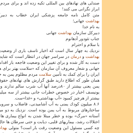
صندلی های نهادهای بین المللی تكیه زده اند و برای مرد
ابراز نگرانی می كنند!
متن كامل نامه جامعه پزشكی ایران خطاب به دبیر
بهداشت
جهانی؛
به نام خدا
دبیركل سازمان
بهداشت
جهانی
جناب تئودور آدهانوم
با سلام و احترام
نزدیك به چهار سال است كه اخبار تاسف باری از وضعی
بهداشت
و
درمان
در سراسر جهان در انتظار است كه شاید 
دست به كار شده و برای تغییر این وضعیت فاجعه بار اقدامی
جهانی و شعار معروف آن سازمان كه «سلامت بهتر برای هم
ایران را برای كمك به تأمین
سلامت
مردم مظلوم یمن به خص
همان طور كه اطلاع دارید طبق گزارش های نهادهای ح
یمن یعنی بیشتر از ۸۰درصد آنها آب شرب 
یونیسف اخبار در خصوص خطرات جانی بیشتر از سه میلیون 
بیشتر از هرچیز كمبود «آب بهداشتی» و «غذا»ست.
۸.۶ میلیون كودك یمنی به آب آشامیدنی، فاضلاب و س
آستانه «مرگ» بوده و خطر مبتلا شدن به انواع بیماری ه
اختلالات رشد، بیماریهای قلبی، دیابت و حتی سرطان ها حال 
چه كسی مسئول این وضعیت رقت بار است؟ متولی
بهدا