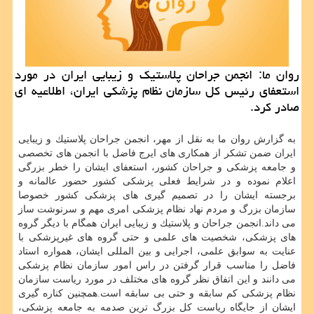
روان ما: انجمن جراحان پلاستیك و زیبایی ایران در مورد
استعفای رئیس كل سازمان نظام پزشكی ایران، اطلاعیه ای
صادر كرد.
به گزارش روان ما به نقل از مهر، انجمن جراحان پلاستیك و زیبایی
ایران ضمن تشكر از همكاری های ایرج فاضل با انجمن های تخصصی
و جامعه پزشكی و جراحان كشور، استعفای ایشان را خطر بزرگی
اعلام نموده و در شرایط فعلی پزشكی كشور حضور عالمانه و
برجسته ایشان را در تصمیم گیری های پزشكی كشور خصوصا
سازمان بزرگ و مردم نهاد نظام پزشكی امری مهم و سرنوشت ساز
می داند.انجمن جراحان و پلاستیك و زیبایی ایران همگام با دیگر گروه
های پزشكی، شخصیت های علمی و حتی گروه های غیرپزشكی با
عنایت به سوابق علمی، اجرایی و بین المللی ایشان، همواره استاد
فاضل را مناسب قرار گرفتن در راس امور سازمان نظام پزشكی
می دانند و این اتفاق نظر گروه های مختلف در مورد ریاست سازمان
نظام پزشكی كم سابقه و حتی بی سابقه است.همچنین كناره گیری
ایشان از جایگاه ریاست كل بزرگ ترین صدمه به جامعه پزشكی،