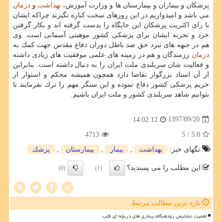
پزشكان و بیماران و بیمارستان ها و وزارت آموزش،
بهداشت
و
درمان
می باشد و امیدواریم در این روزهای سخت كناره نگیرند چراكه ایشان
با رای اكثریت پزشكان این جایگاه را بدست گرفته اند و بكار گرفتن
خرد و تجربه ایشان برای پزشكی كشور موهبتی آسمانی است. وی
هم در جبهه های نبرد حق ضد باطل دوران دفاع مقدس جهت كمك به
درمان
رزمندگان و هم در زمینه های علمی موفقیت های زیادی داشته
و فعالیت شان سربلندی ملت ایران را به دنبال داشته است. بنابراین
از آن استاد بزرگوار تقاضا دارد همچون همیشه محكم و استوار از
حریم پزشكی كشور دفاع نموده و این سنگر مهم را ترك نفرمایند تا
بتوانیم شاهد سربلندی كشور و ملت ایران باشیم.
1397/09/20
14:02:12
4713
/ 5
5.0
تگهای خبر:
بهداشت
,
بیمار
,
بیمارستان
,
پزشك
این مطلب را می پسندید؟
(0)
(1)
تازه ترین مطالب مرتبط
اهمیت تشخیص زودهنگام بیماری های دریچه ای قلب