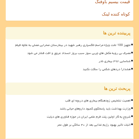
قیمت بیسیم باوفنگ
کوتاه کننده لینک
پربیننده ترین ها
تجهیز 100 تخت ویژه مراسم خاکسپاری رهبر شهید در بیمارستان صحرایی مصلی به علاوه فیلم
مصرف بی رویه مکمل های چربی سوز سبب بروز انسداد عروق و افت فشار می شود
شناسایی ۴۹۲ بیماری نادر
هشدار! دردهای شکمی را ساکت نکنید
پربحث ترین ها
اهمیت تشخیص زودهنگام بیماری های دریچه ای قلب
وزارت بهداشت باید پاسخگوی کمبود داروهای حیاتی باشد
شروع به کار اولین پلت فرم علمی ایران در حوزه فناوری های دیابت
اثبات تأثیر بهبود رژیم غذایی بعد از ۴۰ سالگی بر طول عمر