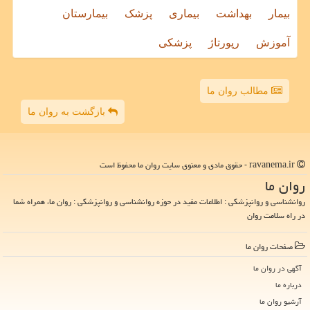
بیمار
بهداشت
بیماری
پزشک
بیمارستان
آموزش
رپورتاژ
پزشکی
مطالب روان ما
بازگشت به روان ما
ravanema.ir - حقوق مادی و معنوی سایت روان ما محفوظ است
روان ما
روانشناسی و روانپزشکی : اطلاعات مفید در حوزه روانشناسی و روانپزشکی : روان ما، همراه شما
در راه سلامت روان
صفحات روان ما
آگهی در روان ما
درباره ما
آرشیو روان ما