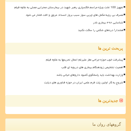
تجهیز 100 تخت ویژه مراسم خاکسپاری رهبر شهید در بیمارستان صحرایی مصلی به علاوه فیلم
مصرف بی رویه مکمل های چربی سوز سبب بروز انسداد عروق و افت فشار می شود
شناسایی ۴۹۲ بیماری نادر
هشدار! دردهای شکمی را ساکت نکنید
پربحث ترین ها
پیشرفت خوب حوزه جراحی مغز علیرغم اعمال تحریمها به علاوه فیلم
اهمیت تشخیص زودهنگام بیماری های دریچه ای قلب
وزارت بهداشت باید پاسخگوی کمبود داروهای حیاتی باشد
شروع به کار اولین پلت فرم علمی ایران در حوزه فناوری های دیابت
جدیدترین ها
گروههای روان ما