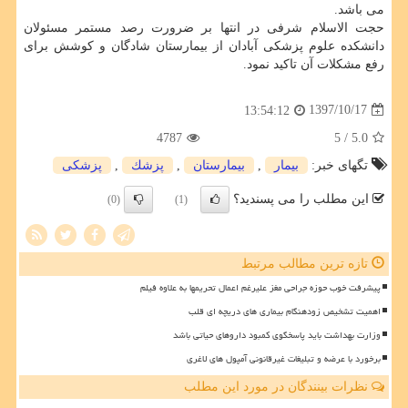
می باشد.
حجت الاسلام شرفی در انتها بر ضرورت رصد مستمر مسئولان
دانشكده علوم پزشكی آبادان از بیمارستان شادگان و كوشش برای
رفع مشكلات آن تاكید نمود.
1397/10/17
13:54:12
4787
/ 5
5.0
تگهای خبر:
بیمار
,
بیمارستان
,
پزشك
,
پزشكی
این مطلب را می پسندید؟
(0)
(1)
تازه ترین مطالب مرتبط
پیشرفت خوب حوزه جراحی مغز علیرغم اعمال تحریمها به علاوه فیلم
اهمیت تشخیص زودهنگام بیماری های دریچه ای قلب
وزارت بهداشت باید پاسخگوی کمبود داروهای حیاتی باشد
برخورد با عرضه و تبلیغات غیرقانونی آمپول های لاغری
نظرات بینندگان در مورد این مطلب