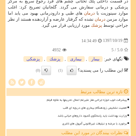
در قسمت داخلی پلك تحتانی چشم های فرد رجوع سریع به مركز
پزشكی و درمانی سفارش می گردد. گلجانیان تصریح كرد: اغلب
موارد سینوزیت با
درمان
های طبی و دارودرمانی بهبود می یابد اما
موارد مزمن
درمان
نشده كه گرفتار عارضه و آزاردهنده هستند از نظر
جراحی توسط
پزشك
مورد ارزیابی قرار می گیرد.
1397/10/19
14:34:49
4932
/ 5
5.0
تگهای خبر:
بیمار
,
بیماری
,
پزشك
,
پزشكی
این مطلب را می پسندید؟
(0)
(1)
تازه ترین مطالب مرتبط
پیشرفت خوب حوزه جراحی مغز علیرغم اعمال تحریمها به علاوه فیلم
اهمیت تشخیص زودهنگام بیماری های دریچه ای قلب
وزارت بهداشت باید پاسخگوی کمبود داروهای حیاتی باشد
برخورد با عرضه و تبلیغات غیرقانونی آمپول های لاغری
نظرات بینندگان در مورد این مطلب