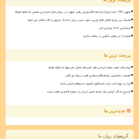
تجهیز 100 تخت ویژه مراسم خاکسپاری رهبر شهید در بیمارستان صحرایی مصلی به علاوه فیلم
مصرف بی رویه مکمل های چربی سوز سبب بروز انسداد عروق و افت فشار می شود
شناسایی ۴۹۲ بیماری نادر
هشدار! دردهای شکمی را ساکت نکنید
پربحث ترین ها
پیشرفت خوب حوزه جراحی مغز علیرغم اعمال تحریمها به علاوه فیلم
اهمیت تشخیص زودهنگام بیماری های دریچه ای قلب
وزارت بهداشت باید پاسخگوی کمبود داروهای حیاتی باشد
شروع به کار اولین پلت فرم علمی ایران در حوزه فناوری های دیابت
جدیدترین ها
گروههای روان ما