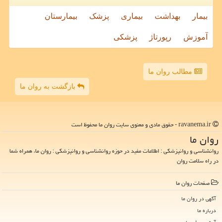
بیمار
بهداشت
بیماری
پزشک
بیمارستان
آموزش
رپورتاژ
پزشکی
مطالب روان ما
بازگشت به روان ما
ravanema.ir - حقوق مادی و معنوی سایت روان ما محفوظ است
روان ما
روانشناسی و روانپزشکی : اطلاعات مفید در حوزه روانشناسی و روانپزشکی : روان ما، همراه شما
در راه سلامت روان
صفحات روان ما
آگهی در روان ما
درباره ما