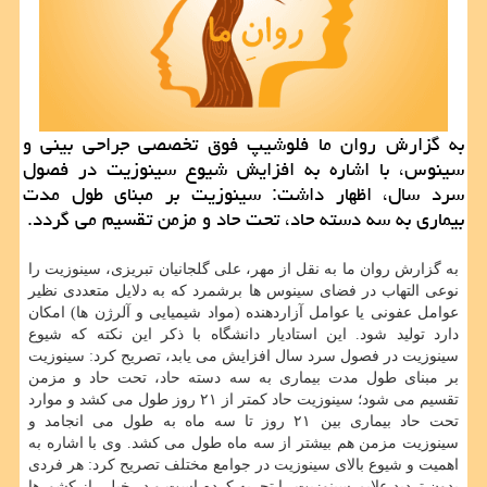
به گزارش روان ما فلوشیپ فوق تخصصی جراحی بینی و
سینوس، با اشاره به افزایش شیوع سینوزیت در فصول
سرد سال، اظهار داشت: سینوزیت بر مبنای طول مدت
بیماری به سه دسته حاد، تحت حاد و مزمن تقسیم می گردد.
به گزارش روان ما به نقل از مهر، علی گلجانیان تبریزی، سینوزیت را
نوعی التهاب در فضای سینوس ها برشمرد كه به دلایل متعددی نظیر
عوامل عفونی یا عوامل آزاردهنده (مواد شیمیایی و آلرژن ها) امكان
دارد تولید شود. این استادیار دانشگاه با ذكر این نكته كه شیوع
سینوزیت در فصول سرد سال افزایش می یابد، تصریح كرد: سینوزیت
بر مبنای طول مدت بیماری به سه دسته حاد، تحت حاد و مزمن
تقسیم می شود؛ سینوزیت حاد كمتر از ۲۱ روز طول می كشد و موارد
تحت حاد بیماری بین ۲۱ روز تا سه ماه به طول می انجامد و
سینوزیت مزمن هم بیشتر از سه ماه طول می كشد. وی با اشاره به
اهمیت و شیوع بالای سینوزیت در جوامع مختلف تصریح كرد: هر فردی
بدون تردید علایم سینوزیت را تجربه كرده است و در خیلی از كشورها