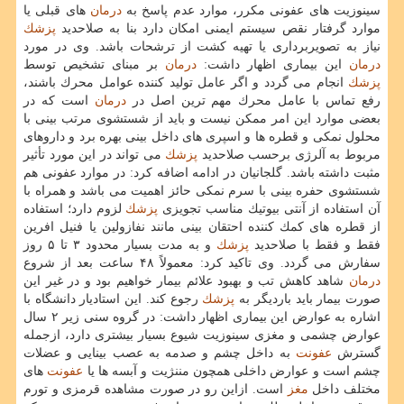
سینوزیت های عفونی مكرر، موارد عدم پاسخ به
درمان
های قبلی یا
موارد گرفتار نقص سیستم ایمنی امكان دارد بنا به صلاحدید
پزشك
نیاز به تصویربرداری یا تهیه كشت از ترشحات باشد. وی در مورد
درمان
این بیماری اظهار داشت:
درمان
بر مبنای تشخیص توسط
پزشك
انجام می گردد و اگر عامل تولید كننده عوامل محرك باشند،
رفع تماس با عامل محرك مهم ترین اصل در
درمان
است كه در
بعضی موارد این امر ممكن نیست و باید از شستشوی مرتب بینی با
محلول نمكی و قطره ها و اسپری های داخل بینی بهره برد و داروهای
مربوط به آلرژی برحسب صلاحدید
پزشك
می تواند در این مورد تأثیر
مثبت داشته باشد. گلجانیان در ادامه اضافه كرد: در موارد عفونی هم
شستشوی حفره بینی با سرم نمكی حائز اهمیت می باشد و همراه با
آن استفاده از آنتی بیوتیك مناسب تجویزی
پزشك
لزوم دارد؛ استفاده
از قطره های كمك كننده احتقان بینی مانند نفازولین یا فنیل افرین
فقط و فقط با صلاحدید
پزشك
و به مدت بسیار محدود ۳ تا ۵ روز
سفارش می گردد. وی تاكید كرد: معمولاً ۴۸ ساعت بعد از شروع
درمان
شاهد كاهش تب و بهبود علائم بیمار خواهیم بود و در غیر این
صورت بیمار باید باردیگر به
پزشك
رجوع كند. این استادیار دانشگاه با
اشاره به عوارض این بیماری اظهار داشت: در گروه سنی زیر ۲ سال
عوارض چشمی و مغزی سینوزیت شیوع بسیار بیشتری دارد، ازجمله
گسترش
عفونت
به داخل چشم و صدمه به عصب بینایی و عضلات
چشم است و عوارض داخلی همچون مننژیت و آبسه ها یا
عفونت
های
مختلف داخل
مغز
است. ازاین رو در صورت مشاهده قرمزی و تورم