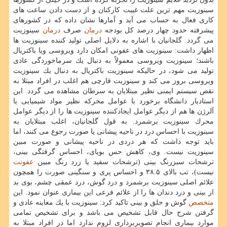
سینوزیت مهم ترین علت غیبت كاركنان و از دست دادن ساعت های
كاری فعال به حساب می آید و آمارها نشان داده كه در كشورهای
پیشرفته حدود چهار درصد كل بودجه
درمان
صرف
درمان
سینوزیت
می گردد. گلجانیان با اشاره به دلایل اصلی تولید كننده سینوزیت ها
اظهار داشت: سینوزیت های عفونی امكان دارد ویروسی ویا باكتریال
باشند؛ سینوزیت ویروسی معمولاً به دنبال یك سرماخوردگی عادی
تولید می شود، در حالیكه سینوزیت باكتریال به دنبال یك سینوزیت
ویروسی بروز می كند و سینوزیت قارچی هم اغلب در افراد مبتلا به
نقص سیستم ایمنی نظیر مبتلایان به سرطان مشاهده می گردد. این
استادیار دانشگاه برخورد با عوامل محركه نظیر مواد شیمیایی یا
آلرژن ها هم از دیگر عوامل ایجادكننده سینوزیت ها را از دیگر عوامل
محرك سینوزیت برشمرد. به قول گلجانیان، اغلب مبتلایان به
سینوزیت با احساس درد در ناحیه پیشانی یا صورت رجوع می كنند، اما
باید توجه داشت كه هر دردی در ناحیه پیشانی و صورت مبین
سینوزیت نیست. وی، كاهش حس بویای، احساس گرفتگی بینی،
ترشحات سبزرنگ بینی (ترشحات سفید یا زرد رنگ مبین
عفونت
نیست)، تب بالای ۳۸.۵ و احساس پری و سنگینی صورت را همچون
علائم اصلی سینوزیت برشمرد و درد گوش، درد عمقی چشم، بوی بد
از بینی و درد دندان ها را از علائم فرعی این بیماری عنوان نمود. این
متخصص
گوش و حلق و بینی تاكید كرد: سینوزیت با یك معاینه عادی و
گرفتن شرح حال قابل تشخیص می باشد و برای تشخیص تمامی
موارد بیماری انجام تصویربرداری لزوم ندارد اما در افراد مبتلا به