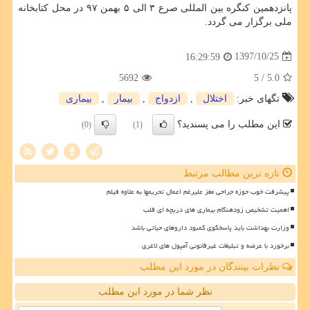
پانزدهمین كنگره بین المللی صرع ۳ الی ۵ بهمن ۹۷ در محل كتابخانه
ملی برگزار می گردد.
1397/10/25
16:29:59
5692
/ 5
5.0
تگهای خبر:
اختلال
,
ازدواج
,
بیمار
,
بیماری
این مطلب را می پسندید؟
(0)
(1)
تازه ترین مطالب مرتبط
پیشرفت خوب حوزه جراحی مغز علیرغم اعمال تحریمها به علاوه فیلم
اهمیت تشخیص زودهنگام بیماری های دریچه ای قلب
وزارت بهداشت باید پاسخگوی کمبود داروهای حیاتی باشد
برخورد با عرضه و تبلیغات غیرقانونی آمپول های لاغری
نظرات بینندگان در مورد این مطلب
نظر شما در مورد این مطلب