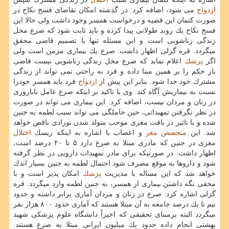
ازدواج
می شود، اضافه كرد: در گذشته امكان تقاضای فسخ نكاح در
صورت كتمان این قضیه و درخواست همسر وجود داشت ولی حالا این
فسخ نكاح یك روند طولانی پیدا كرده و باید ثابت شود كه صرع مخل
زندگی زناشویی است و این مسئله تنها با تصمیم قاضی محقق
میگردد. قره گزلی اظهار داشت: صرع یك بیماری مزمن است ولی
اگر
پزشك
اعلام نماید كه صرع مخل زندگی زناشویی نیست قاضی
باز حكم را بر همین مبنا داده و فرد به راحتی نمی تواند از زندگی
مشترك خود جدا شود. بنابر این پیش از
ازدواج
فرد باید همسر خودرا
نسبت به بیماریش آگاه كند. وی با تاكید بر اینكه صرع عامل ناباروری
در زنان و مردان نیست، اضافه كرد: این بیماری می تواند در صورت
در نظر نگرفتن تمهیداتی، حین حاملگی می تواند سبب لطمه به جنین
شده و با تاثیر در بافت مغزی موجب متولد شدن نوزادی ناقص خواهد
شد. این
متخصص
مغز
و اعصاب با اشاره به اینكه ریسك
اختلال
مغزی در جنین كه مادری مبتلا به صرع دارد ۵ تا ۲۰ درصد است،
اظهار داشت: در صورتیكه برای مادر تمهیدات دارویی در نظر گرفته
شود و داروها به موقع مصرف شود احتمال لطمه به جنین بسیار اندك
خواهد شد كه این مساله با مدیریت
پزشك
امكان پذیر است و با
مخفی نگه داشتن بیماری از همسر، به جنین لطمه وارد میگردد. قره
گزلی اشاره كرد: صرع در زنان و مردان آماری برابر داشته و حدود
نیم تا یك درصد جامعه به آن مبتلا هستند كه آماری حدود ۸۰۰ هزار نفر
میگردد البته برمبنای تحقیقی كه اخیراً دانشگاه علوم پزشكی شهید
بهشتی انجام داده حدود یك میلیون ایرانی مبتلا به صرع هستند.