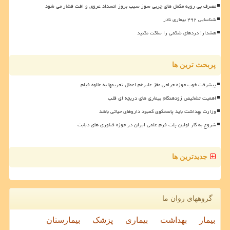
مصرف بی رویه مکمل های چربی سوز سبب بروز انسداد عروق و افت فشار می شود
شناسایی ۴۹۲ بیماری نادر
هشدار! دردهای شکمی را ساکت نکنید
پربحث ترین ها
پیشرفت خوب حوزه جراحی مغز علیرغم اعمال تحریمها به علاوه فیلم
اهمیت تشخیص زودهنگام بیماری های دریچه ای قلب
وزارت بهداشت باید پاسخگوی کمبود داروهای حیاتی باشد
شروع به کار اولین پلت فرم علمی ایران در حوزه فناوری های دیابت
جدیدترین ها
گروههای روان ما
بیمار
بهداشت
بیماری
پزشک
بیمارستان