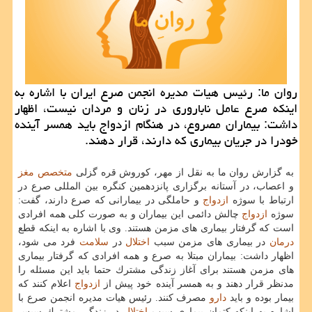
روان ما: رئیس هیات مدیره انجمن صرع ایران با اشاره به
اینكه صرع عامل ناباروری در زنان و مردان نیست، اظهار
داشت: بیماران مصروع، در هنگام ازدواج باید همسر آینده
خودرا در جریان بیماری كه دارند، قرار دهند.
به گزارش روان ما به نقل از مهر، كوروش قره گزلی
متخصص
مغز
و اعصاب، در آستانه برگزاری پانزدهمین كنگره بین المللی صرع در
ارتباط با سوژه
ازدواج
و حاملگی در بیمارانی كه صرع دارند، گفت:
سوژه
ازدواج
چالش دائمی این بیماران و به صورت كلی همه افرادی
است كه گرفتار بیماری های مزمن هستند. وی با اشاره به اینكه قطع
درمان
در بیماری های مزمن سبب
اختلال
در
سلامت
فرد می شود،
اظهار داشت: بیماران مبتلا به صرع و همه افرادی كه گرفتار بیماری
های مزمن هستند برای آغاز زندگی مشترك حتما باید این مسئله را
مدنظر قرار دهند و به همسر آینده خود پیش از
ازدواج
اعلام كنند كه
بیمار بوده و باید
دارو
مصرف كنند. رئیس هیات مدیره انجمن صرع با
اشاره به اینكه كتمان بیماری سبب
اختلال
در زندگی مشترك سپس