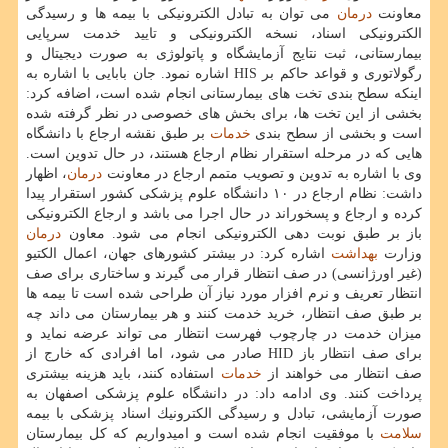
معاونت
درمان
می توان به تبادل الكترونیكی با بیمه ها و رسیدگی
الكترونیكی اسناد، نسخه الكترونیكی و تایید خدمت سرپایی
بیمارستانی، ثبت نتایج آزمایشگاه و پاتولوژی به صورت دیجیتال و
رگولاتوری و قواعد حاكم بر HIS اشاره نمود. جان بابایی با اشاره به
اینكه سطح بندی تخت های بیمارستانی انجام شده است، اضافه كرد:
بخشی از این تخت ها، برای بخش های خصوصی در نظر گرفته شده
است و بخشی از سطح بندی
خدمات
بر طبق نقشه ارجاع با دانشگاه
هایی كه در مرحله استقرار نظام ارجاع هستند، در حال تدوین است.
وی با اشاره به تدوین و تصویب متمم ارجاع در معاونت
درمان
، اظهار
داشت: نظام ارجاع در ۱۰ دانشگاه علوم پزشكی كشور استقرار پیدا
كرده و ارجاع و پسخوراند در حال اجرا می باشد و ارجاع الكترونیكی
باز بر طبق نوبت دهی الكترونیكی انجام می شود. معاون
درمان
وزارت
بهداشت
اشاره كرد: در بیشتر كشورهای جهان، اعمال الكتیو
(غیر اورژانسی) در صف انتظار قرار می گیرند و ساختاری برای صف
انتظار تعریف و نرم افزار مورد نیاز آن طراحی شده است تا بیمه ها
بر طبق صف انتظار، خرید خدمت كنند و هر بیمارستان می داند چه
میزان خدمت در چارچوب فهرست انتظار می تواند عرضه نماید و
برای صف انتظار باز HID صادر می شود، اما افرادی كه خارج از
صف انتظار می خواهند از
خدمات
استفاده كنند، باید هزینه بیشتری
پرداخت كنند. وی ادامه داد: در دانشگاه علوم پزشكی اصفهان به
صورت آزمایشی، تبادل و رسیدگی الكترونیك اسناد پزشكی با بیمه
سلامت
با موفقیت انجام شده است و امیدواریم كه كل بیمارستان