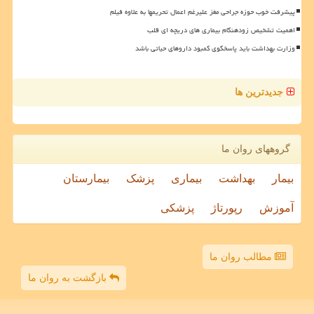
پیشرفت خوب حوزه جراحی مغز علیرغم اعمال تحریمها به علاوه فیلم
اهمیت تشخیص زودهنگام بیماری های دریچه ای قلب
وزارت بهداشت باید پاسخگوی کمبود داروهای حیاتی باشد
جدیدترین ها
گروههای روان ما
بیمار
بهداشت
بیماری
پزشک
بیمارستان
آموزش
رپورتاژ
پزشکی
مطالب روان ما
بازگشت به روان ما