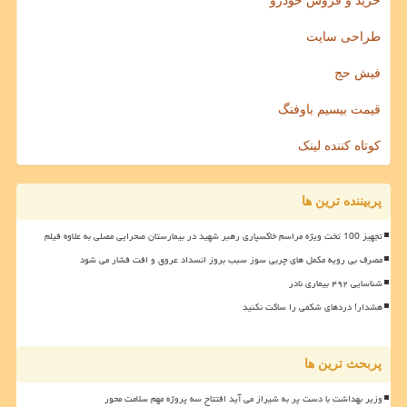
خرید و فروش خودرو
طراحی سایت
فیش حج
قیمت بیسیم باوفنگ
کوتاه کننده لینک
پربیننده ترین ها
تجهیز 100 تخت ویژه مراسم خاکسپاری رهبر شهید در بیمارستان صحرایی مصلی به علاوه فیلم
مصرف بی رویه مکمل های چربی سوز سبب بروز انسداد عروق و افت فشار می شود
شناسایی ۴۹۲ بیماری نادر
هشدار! دردهای شکمی را ساکت نکنید
پربحث ترین ها
وزیر بهداشت با دست پر به شیراز می آید افتتاح سه پروژه مهم سلامت محور