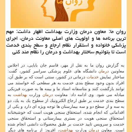
روان ما: معاون درمان وزارت بهداشت اظهار داشت: مهم
ترین برنامه ها و اولویت های اصلی معاونت درمان، اجرای
پزشكی خانواده و استقرار نظام ارجاع و سطح بندی خدمت
است تا بتوانیم ساختار بهداشت و درمان را نظام مند كنی
به گزارش روان ما به نقل از مهر، قاسم جان بابایی، در اجلاس
معاونین
درمان
دانشگاه های علوم پزشكی سراسر كشور، گفت:
ساختار نمایش
خدمات
درمانی در كشور، سنتی است كه بر طبق آن،
افراد بدون وجود سطح بندی خدمت به هر سطحی كه خواستند می
توانند بازگشت كنند و متاسفانه اسناد ما و بیمه ها به صورت فیزیكی
مبادله می شود. وی ادامه داد: معاونت
درمان
وزارت
بهداشت
به
سطح بندی خدمت بر طبق ارجاع الكترونیك از سطوح یك به یك، دو
به سه و از سطح دو و سه بیمارستان ها توجه ویژه ای دارد و یكی از
اقداماتی كه انجام شده، استحقاق سنجی هویت است كه خوشبختانه
استحقاق سنجی هویت در بستری بیمارستانی و استحقاق سنجی
خدمت و سرویس تایید خدمت بر طبق محصولات دانشی انجام شده
است. معاون
درمان
وزارت
بهداشت
، افزود: از برنامه های دیگر