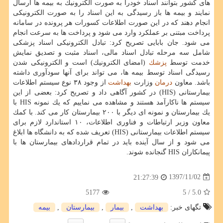
های كشور بتوانند اسناد خودرا به صورت الكترونیك به بیمه ها ارسال
نمایند و بیمه ها باز رسیدگی به این اسناد را به صورت الكترونیكی
انجام دهند كه در این صورت اطلاعات كسورات هر پرونده در سامانه
پرداخت مبتنی بر عملكرد وارد می شود و پرداخت ها به سرعت انجام
می شود. جان بابایی تصریح كرد: تبادل الكترونیكی اسناد پزشكی
شامل سه مرحله تبادل اسناد مالی، اسناد مثبت و تصدیق نمایش
خدمت توسط
پزشك
(امضای الكترونیك) است و الكترونیكی شدن
رسیدگی اسناد توسط بیمه ها، می تواند برای آنها سودآوری داشته
باشد. معاون
درمان
وزارت
بهداشت
از وجود ۳۸ نوع سیستم اطلاعات
بیمارستانی (HIS) در كشور آگاهی داد و تصریح كرد: بعضی از این
سیستم ها ناكارآمد هستند و مشاهده می نماییم كه یك نمونه HIS با
یك بیمارستان و نمونه ای دیگر با ۲۰۰ بیمارستان كار می كند. با كمك
معاون وزیر ارتباطات و فناوری اطلاعات، ۱۰ استاندارد لازم برای
سیستم اطلاعات بیمارستانی (HIS) تعریف شده كه به دانشگاه ها ابلاغ
می شود و از سال آینده باید در تمام قراردادهای بیمارستان ها با
پیمانكاران HIS گنجانده شوند.
1397/11/02
21:27:39
5177
/ 5
5.0
تگهای خبر:
بهداشت
,
بیمار
,
بیمارستان
,
بیمه