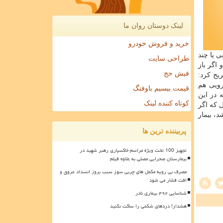
لینک دوستان روان ما
خرید و فروش خودرو
ی یا چند
طراحی سایت
اگر باز
فیش حج
یح كرد:
رویی هم
قیمت بیسیم باوفنگ
 در این
کوتاه کننده لینک
 كه اگر
، بیمار
پربیننده ترین ها
تجهیز 100 تخت ویژه مراسم خاکسپاری رهبر شهید در
بیمارستان صحرایی مصلی به علاوه فیلم
مصرف بی رویه مکمل های چربی سوز سبب بروز انسداد عروق و
افت فشار می شود
شناسایی ۴۹۲ بیماری نادر
هشدار! دردهای شکمی را ساکت نکنید