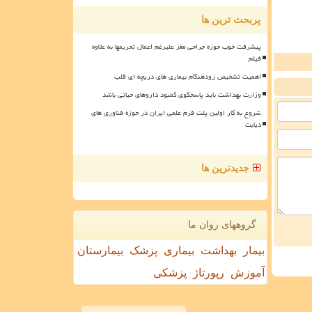
پربحث ترین ها
پیشرفت خوب حوزه جراحی مغز علیرغم اعمال تحریمها به علاوه
فیلم
اهمیت تشخیص زودهنگام بیماری های دریچه ای قلب
وزارت بهداشت باید پاسخگوی کمبود داروهای حیاتی باشد
شروع به کار اولین پلت فرم علمی ایران در حوزه فناوری های
دیابت
جدیدترین ها
گروههای روان ما
بیمار
بهداشت
بیماری
پزشک
بیمارستان
آموزش
رپورتاژ
پزشکی