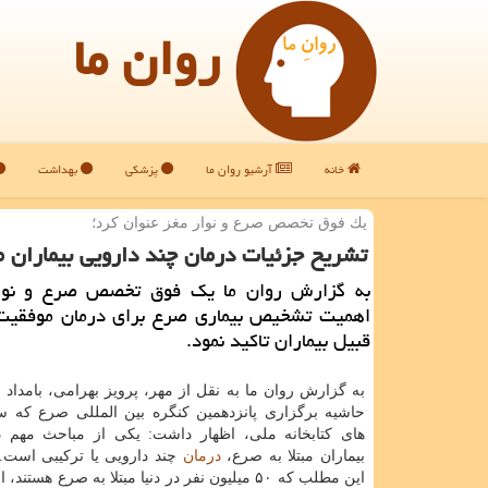
روان ما
خانه
آرشیو روان ما
پزشکی
بهداشت
یك فوق تخصص صرع و نوار مغز عنوان كرد؛
تشریح جزئیات درمان چند دارویی بیماران م
به گزارش روان ما یك فوق تخصص صرع و نوار
اهمیت تشخیص بیماری صرع برای درمان موفقیت 
قبیل بیماران تاكید نمود.
به گزارش روان ما به نقل از مهر، پرویز بهرامی، بامداد 
حاشیه برگزاری پانزدهمین كنگره بین المللی صرع كه 
های كتابخانه ملی، اظهار داشت: یكی از مباحث مهم در
بیماران مبتلا به صرع،
درمان
چند دارویی یا تركیبی است.و
این مطلب كه ۵۰ میلیون نفر در دنیا مبتلا به صرع هستند