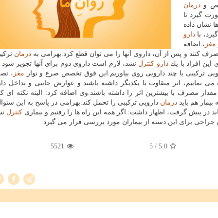
خیص و
درمان
رت گیرد تا
 نشان داده
دارو
مغز
، اضافه
ف كنند و پس از آن، داروی آنها را می توان قطع كرد.بهرامی به
درمان
تركیب
 این افراد با یك
دارو
كنترل
نشد، لازم است داروی دوم برای آنها تجویز شود و 
یی تركیبی یا چند دارویی روی بیاوریم.این فوق تخصص صرع و نوار
مغز
، تصر
 می نماییم، اثر متقاوت با یكدیگر داشته باشند و عوارض جانبی و تداخل دا
قدار مصرف با بیشترین اثر را داشته باشند.وی اضافه كرد: البته نكته ای كه
بیمار هم باید
درمان
دارویی تركیبی را تحمل كند.بهرامی در پاسخ به این سئوال
د در پیش گرفت، اظهار داشت: اگر همه این راه ها را رفتیم و بیماری
كنترل
نشد
راحی برای این دسته از بیماران مورد بررسی قرار می گیرد.
5521
/ 5
5.0