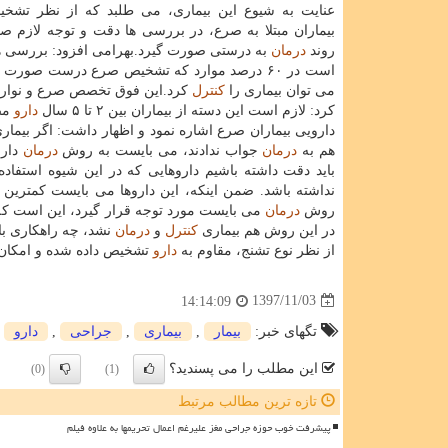
عنایت به شیوع این بیماری، می طلبد كه از نظر تش
بیماران مبتلا به صرع، در بررسی ها دقت و توجه لازم صو
روند
درمان
به درستی صورت گیرد.بهرامی افزود: بررسی ها
است در ۶۰ درصد موارد كه تشخیص صرع درست صورت گیرد، با
می توان بیماری را
كنترل
كرد.این فوق تخصص صرع و نوار
كرد: لازم است این دسته از بیماران بین ۲ تا ۵ سال
دارو
مصر
دارویی بیماران صرع اشاره نمود و اظهار داشت: اگر بیماری
هم به
درمان
جواب ندادند، می بایست به روش
درمان
دارو
باید دقت داشته باشیم داروهایی كه در این شیوه استفاده
نداشته باشد. ضمن اینكه، این داروها می بایست كمترین م
روش
درمان
می بایست مورد توجه قرار گیرد، این است كه 
در این روش هم بیماری
كنترل
و
درمان
نشد، چه راهكاری بای
از نظر نوع تشنج، مقاوم به
دارو
تشخیص داده شده و امكان ج
1397/11/03
14:14:09
تگهای خبر:
بیمار
,
بیماری
,
جراحی
,
دارو
این مطلب را می پسندید؟
(0)
(1)
تازه ترین مطالب مرتبط
پیشرفت خوب حوزه جراحی مغز علیرغم اعمال تحریمها به علاوه فیلم