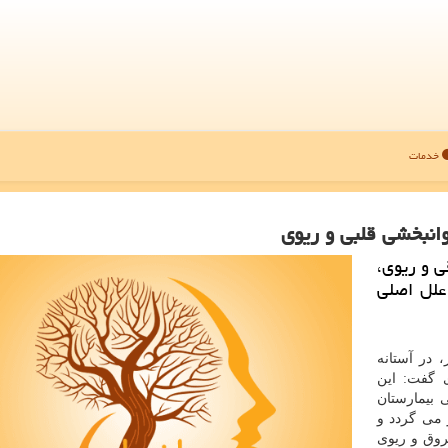
خدمات
وانبخشی قلبی و ریوی
ی و ریوی،
علل اصلی
 در آستانه
ی گفت: این
 شهید غرضی بیمارستان
 می گردد و
روق و ریوی