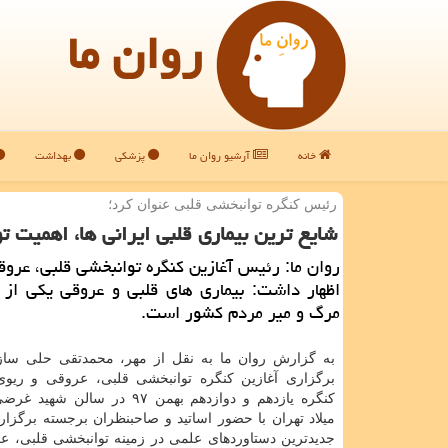
روان ما
خانه
آرشیو روان ما
پزشکی
بهداشت
رئیس كنگره توانبخشی قلبی عنوان كرد؛
شایع ترین بیماری قلبی ایرانی ها، اهمیت ت
روان ما: رئیس آغازین كنگره توانبخشی قلبی، عروق
اظهار داشت: بیماری های قلبی و عروقی یكی از 
مرگ و میر مردم كشور است.
به گزارش روان ما به نقل از مهر، محمدتقی حلی ساز،
برگزاری آغازین كنگره توانبخشی قلبی، عروقی و ریو
كنگره یازدهم و دوازدهم بهمن ۹۷ در سالن
میلاد تهران با حضور اساتید و صاحبنظران برجسته برگزار
جدیدترین دستاوردهای علمی در زمینه توانبخشی قلبی، ع