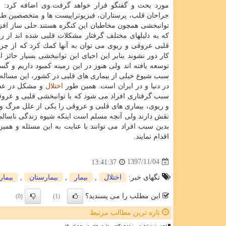
مورد بحث و گفتگو قرار خواهد گرفت.وی اضافه كرد: 
جراحان قلب، پرستاران، فیزیوتراپیست ها و متخصصین ط
توانبخشی همچون مخاطبان این كنگره هستند.حلی ساز افزود
كه به دلیلهای مختلف گرفتار مشكلات قلبی شده اند از را
قلبی عروقی و ریوی می توان به آنها كمك كرد كه از چر
كار دور نشوند بنابر این احیای این توانبخشی بسیار حائ
توسعه یافته اند ولی هنوز در این زمینه كمبود داریم و 
سبب شیوع خیلی از بیماری های قلبی در كشور، این مساله 
در دنیا و در ایران است. همین طور
اختلال
و مشكل در عضل
سبب گرفتاری افراد می شود كه با توانبخشی قلبی و عروق
و ریوی، بیماری های قلبی و عروقی را یكی از علل مرگ و م
نقش دارند ولی آنچه مسلم است اینكه شیوه زندگی ناسالم
بدین سبب افراد می توانند با عنایت به این مسئله و ه
اقدام نمایند.
1397/11/04
13:41:37
تگهای خبر:
اختلال
,
بیمار
,
بیمارستان
,
بیمار
این مطلب را می پسندید؟
(0)
(1)
تازه ترین مطالب مرتبط
اهمیت تشخیص زودهنگام بیماری های دریچه ای قلب