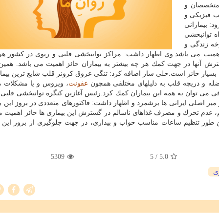
متخصصان و
ب فیزیكی و
: بیمارانی
ه توانبخشی
خه زندگی و
ز اهمیت می باشد.وی اظهار داشت: مراكز توانبخشی قلبی و ریوی در كشور هر
گسترش آنها در جهت كمك هر چه بیشتر به بیماران حائز اهمیت می باشد. همین
بسیار حائز است.حلی ساز اضافه كرد: تنگی عروق كرونر قلب شایع ترین بیما
ه و دریچه قلب به دلیلهای مختلفی همچون
عفونت
، ویروس و یا مشكلات م
ی می توان به همه این بیماران كمك كرد.رئیس آغازین كنگره توانبخشی قلبی
یر اصلی ایرانی ها برشمرد و اظهار داشت: فاكتورهای متعددی در بروز این بی
، عدم تحرك و مصرف غذاهای ناسالم در گسترش این بیماری ها حائز اهمیت م
مین طور تنظیم ساعات مناسب خواب و بیداری، در جهت جلوگیری از بروز این
5309
/ 5
5.0
ی