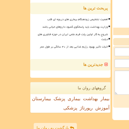
پربحث ترین ها
اهمیت تشخیص زودهنگام بیماری های دریچه ای قلب
وزارت بهداشت باید پاسخگوی کمبود داروهای حیاتی باشد
شروع به کار اولین پلت فرم علمی ایران در حوزه فناوری های
دیابت
اثبات تأثیر بهبود رژیم غذایی بعد از ۴۰ سالگی بر طول عمر
جدیدترین ها
گروههای روان ما
بیمار
بهداشت
بیماری
پزشک
بیمارستان
آموزش
رپورتاژ
پزشکی
بازگشت به روان ما