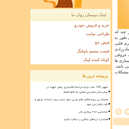
لینک دوستان روان ما
خرید و فروش خودرو
 چند كه
طراحی سایت
 طور به
فیش حج
ری قلبی
ادرزادی
قیمت بیسیم باوفنگ
، عروقی
کوتاه کننده لینک
ماری ها
ی باشد.
 مشكلات
پربیننده ترین ها
تجهیز 100 تخت ویژه مراسم خاکسپاری رهبر شهید در
بیمارستان صحرایی مصلی به علاوه فیلم
مصرف بی رویه مکمل های چربی سوز سبب بروز انسداد عروق و
افت فشار می شود
شناسایی ۴۹۲ بیماری نادر
هشدار! دردهای شکمی را ساکت نکنید