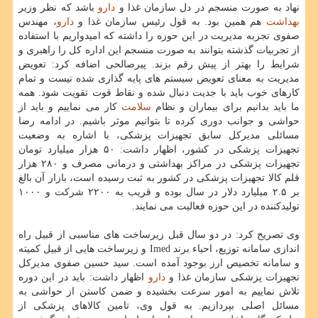
نهاد به صورت منسجم در دل سازمان غذا و
دارو
باشد كه نظر وزیر
بهداشت
هم همین بود. به قول رئیس سازمان غذا و
دارو
، مهندس
صفوی تجربه مدیریت در این حوزه را داشته كه امیدواریم با استفاده
از تجربیات گذشته بتوانند به صورت منسجم این اداره كل را راهبری و
شرایط را بهتر از پیش رقم بزند. پیرصالحی اضافه كرد: تعویض
مدیریت به معنای تعویض سیستم های پایه گذاری شده نیست و تمام
كارهای خوب باید با جدیت دنبال شده و نقاط قوت تقویت شود. همه
ما باید بدانیم برای بیماران و نظام
سلامت
كار می نماییم و باید از
حواشی و جوانب دوری كرده تا بتوانیم موثر باشیم. در ادامه رضا
مسائلی مدیركل سابق تجهیزات پزشكی، با اشاره به وضعیت
تجهیزات پزشكی در كشور، اظهار داشت: ۵۰ هزار میلیارد تومان
تجهیزات پزشكی در مراكز بهداشتی و درمانی مصرف و ۲۸۰ هزار
قلم كالا تجهیزات پزشكی در كشور به ثبت رسیده است، بازار آن بالغ
بر ۲.۵ میلیارد دلار در سال بوده و قریب به ۲۲۰۰ شركت و ۱۰۰۰
تولیدكننده در این حوزه فعالیت می نمایند.
وی تصریح كرد: در دو سال قبل زیرساخت های مناسبی از قبیل راه
اندازی سامانه توزیع، احیاء برند Imed و زیرساخت هایی از قبیل كمیته
و سامانه تخصیص ارز بوجود آمده است. سید حسین صفوی مدیركل
تجهیزات پزشكی سازمان غذا و
دارو
اظهار داشت: باید در این دوره
تلاش نماییم به امور سرعت بخشیده و ضمن كاستن از حواشی به
مسائل اصلی بپردازیم. به قول وی، تامین كالاهای پزشكی از