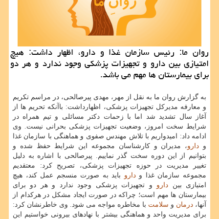
روان ما: رئیس سازمان غذا و دارو، اظهار داشت: هیچ
امتیازی بین دارو و تجهیزات پزشكی وجود ندارد و هر دو
برای بیمارستان ها مهم می باشد.
به گزارش روان ما به نقل از مهر، مهدی پیرصالحی، در مراسم تكریم
و معارفه مدیركل تجهیزات پزشكی، اظهارداشت: باآنكه تحریم ها از
آغاز سال تشدید شد اما با زحمات دكتر مسائلی و تیم همراه در
شرایط سخت امروز، وضعیت تجهیزات پزشكی بحرانی نیست. وی
ادامه داد: امیدواریم با تلاش مهندس صفوی و هماهنگی با سازمان غذا
و
دارو
، مدیران و كارشناسان مجموعه این شرایط حفظ شده و
بتوانیم از این دوره سخت گذر نماییم. پیرصالحی با اشاره به دلیل
تغییر مدیریت در حوزه تجهیزات پزشكی، تصریح كرد: معتقدیم
مجموعه سازمان غذا و
دارو
باید به صورت منسجم عمل كند، هیچ
امتیازی بین
دارو
و تجهیزات پزشكی وجود ندارد و هر دو برای
بیمارستان ها مهم است؛ چراكه در صورت ایجاد مشكل در هركدام از
آنها،
درمان
و
سلامت
با مخاطره مواجه می شود. وی خاطرنشان كرد:
برای مدیریت واحد و هماهنگی بیشتر با نهادهای بیرونی خواستیم این