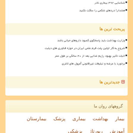
شناسایی ۴۹۲ بیماری نادر
هشدار! دردهای شکمی را ساکت نکنید
پربحث ترین ها
وزارت بهداشت باید پاسخگوی کمبود داروهای حیاتی باشد
شروع به کار اولین پلت فرم علمی ایران در حوزه فناوری های دیابت
اثبات تأثیر بهبود رژیم غذایی بعد از ۴۰ سالگی بر طول عمر
برخورد با عرضه و تبلیغات غیرقانونی آمپول های لاغری
جدیدترین ها
گروههای روان ما
بیمار
بهداشت
بیماری
پزشک
بیمارستان
آموزش
رپورتاژ
پزشکی