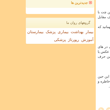
جدیدترین ها
ن چت با
ف مقابل
گروههای روان ما
انید که
بیمار
بهداشت
بیماری
پزشک
بیمارستان
آموزش
رپورتاژ
پزشکی
 در های
 عکس یا
این حرف
این حین
خاطره و
.