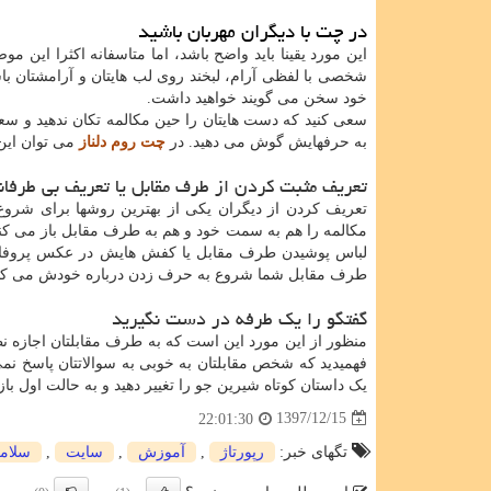
در چت با دیگران مهربان باشید
این مورد یقینا باید واضح باشد، اما متاسفانه اکثرا این
شخصی با لفظی آرام، لبخند روی لب هایتان و آرامشتان 
خود سخن می گویند خواهید داشت.
سعی کنید که دست هایتان را حین مکالمه تکان ندهید و سع
به حرفهایش گوش می دهید. در
چت روم دلناز
می توان این 
تعریف مثبت کردن از طرف مقابل یا تعریف بی طرفان
تعریف کردن از دیگران یکی از بهترین روشها برای شر
مکالمه را هم به سمت خود و هم به طرف مقابل باز می کنید.
لباس پوشیدن طرف مقابل یا کفش هایش در عکس پروفایل ا
طرف مقابل شما شروع به حرف زدن درباره خودش می کن
گفتگو را یک طرفه در دست نگیرید
منظور از این مورد این است که به طرف مقابلتان اجازه نظ
فهمیدید که شخص مقابلتان به خوبی به سوالاتتان پاسخ ن
یک داستان کوتاه شیرین جو را تغییر دهید و به حالت اول با
1397/12/15
22:01:30
تگهای خبر:
رپورتاژ
,
آموزش
,
سایت
,
سلام