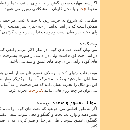
اگر شما مهارت سخن گفتن را به خوبی ندانید، حتما و قطعا
محیط
چت
و یا محل کارتان با مشکلاتی روبرو می شوید.
هنگامی که شروع به حرف زدن یا چت با کسی در
چت ر
ممکن است که در ابتدا ندانید از چه چیزی سر صحبت را با
پای حیثیت در میان است و دوست ندارید در جواب کوتاهی کنی
چت کوتاه
می توان گفت چت های کوتاه در نظر اکثر مردم راضی کنند
در ابتدا چت کوتاه است ولی در ادامه در صورت پیشرفت مث
های کوتاه راهی برای چت های عمیق و بلند می باشد.
موضوعات چتهای کوتاه برخلاف عقیده تان بسیار آسان هس
مقابلتان نظر دهید و نکات مشترک آنها را با یکدیگر مقایس
این دو مثال را تجربه نشان داده که سر صحبت را به آسانی و
می توان در چت روم هایی مانند
دلناز چت
تجربه کرد.
سوالات متنوع و متعدد بپرسید
اگر به طور قطعی می خواهید که بحث های کوتاه را تمام کنی
تغییر دهید و وارد یک بحث و گفتگو واقعی شوید. سعی نکنی
گفتگوی عمیق شوید با طی مراحل و صبر کردن، به آن قسمت
کنید.