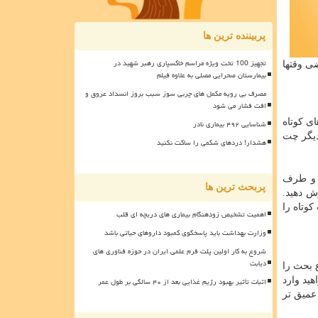
پربیننده ترین ها
تجهیز 100 تخت ویژه مراسم خاکسپاری رهبر شهید در
ی وقتها
بیمارستان صحرایی مصلی به علاوه فیلم
مصرف بی رویه مکمل های چربی سوز سبب بروز انسداد عروق و
افت فشار می شود
ی کوتاه
شناسایی ۴۹۲ بیماری نادر
دیگر چت
هشدار! دردهای شکمی را ساکت نکنید
ن و طرف
پربحث ترین ها
ش دهید.
کوتاه را
اهمیت تشخیص زودهنگام بیماری های دریچه ای قلب
وزارت بهداشت باید پاسخگوی کمبود داروهای حیاتی باشد
شروع به کار اولین پلت فرم علمی ایران در حوزه فناوری های
دیابت
 بحث را
ید وارد
اثبات تأثیر بهبود رژیم غذایی بعد از ۴۰ سالگی بر طول عمر
عمیق تر