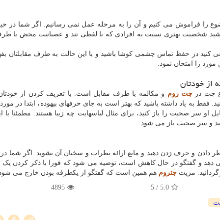
 موضوع را فراموش می کنیم و آن را به مرحله عمل نمی رسانیم. اگر شما در حی
باشید شخصیت بهتری نسبت به افرادی که با لفظی تند و عصبانیت محض با طر
ی کنید در حفظ تماس چشمی کوشا باشید و با این حالت به طرف مقابلتان بفهم
مورد را امتحان نمود.
ه از خودتان
وع چت در
چت روم
و مکالمه با طرف مقابل است. با تعریف کردن از خودتان
 فقط به یاد داشته باشید که بهتر است به جای حرفهای بیهوده، ابتدا در مورد
و سر صحبت را باز کنید، برای مثال لباسهایت چه زیبا هستند. مطمئنا با 
د و سر صحبت باز می شود.
ر دادن و حرف زدن دهید و مانع ارائه نظرات و سخنان آن نشوید. اگر شما در 
می دهد و گفتگو در حال کاهش است، توصیه می شود که فورا با ذکر کردن یک 
زگردانید. مزیت
چتروم
هم همین است که گفتگو از یکطرفه بودن خارج می شود
4895
/ 5
5.0
ت