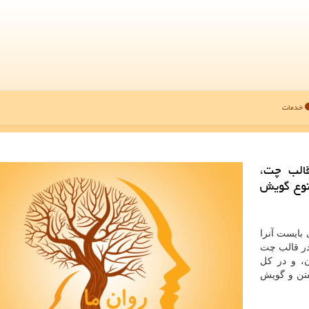
خدمات
قالب چت،
نوع گویش
بایست آنرا
 در قالب چت
ن، و در کل
تن و گویش