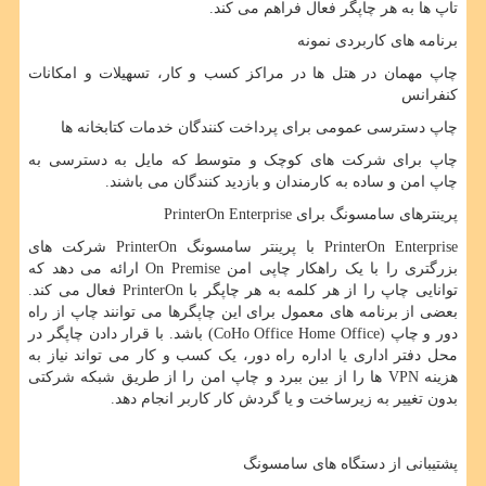
تاپ ها به هر چاپگر فعال فراهم می کند.
برنامه های کاربردی نمونه
چاپ مهمان در هتل ها در مراکز کسب و کار، تسهیلات و امکانات
کنفرانس
چاپ دسترسی عمومی برای پرداخت کنندگان خدمات کتابخانه ها
چاپ برای شرکت های کوچک و متوسط ​​که مایل به دسترسی به
چاپ امن و ساده به کارمندان و بازدید کنندگان می باشند.
پرینترهای سامسونگ برای
PrinterOn Enterprise
PrinterOn Enterprise
با پرینتر سامسونگ
PrinterOn
شرکت های
بزرگتری را با یک راهکار چاپی امن
On Premise
ارائه می دهد که
توانایی چاپ را از هر کلمه به هر چاپگر با
PrinterOn
فعال می کند.
بعضی از برنامه های معمول برای این چاپگرها می توانند چاپ از راه
دور و چاپ (
CoHo Office Home Office
) باشد. با قرار دادن چاپگر در
محل دفتر اداری یا اداره راه دور، یک کسب و کار می تواند نیاز به
هزینه
VPN
ها را از بین ببرد و چاپ امن را از طریق شبکه شرکتی
بدون تغییر به زیرساخت و یا گردش کار کاربر انجام دهد.
پشتیبانی از دستگاه های سامسونگ