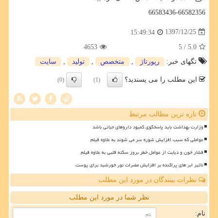
66583436-66582356
1397/12/25
15:49:34
4653
/ 5
5.0
تگهای خبر:
رپورتاژ
,
متخصص
,
تولید
,
سایت
این مطلب را می پسندید؟
(0)
(1)
تازه ترین مطالب مرتبط
وزارت بهداشت باید پاسخگوی کمبود داروهای حیاتی باشد
عواملی که سبب افزایش شوره سر می شوند به علاوه فیلم
فشار خون و دیابت از عوامل خطر بروز سکته قلبی به علاوه فیلم
تاثیر ابر های پراکنده بر افزایش مضرات نور خورشید برای پوست
نظرات بینندگان در مورد این مطلب
نظر شما در مورد این مطلب
نام: