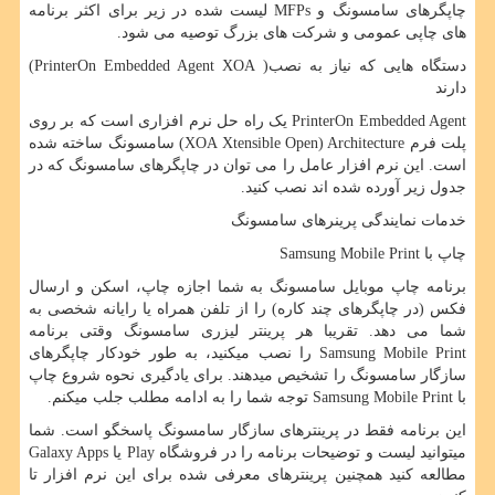
چاپگرهای سامسونگ و
MFPs
لیست شده در زیر برای اکثر برنامه
های چاپی عمومی و شرکت های بزرگ توصیه می شود.
دستگاه هایی که نیاز به نصب(
PrinterOn Embedded Agent XOA
)
دارند
PrinterOn Embedded Agent
یک راه حل نرم افزاری است که بر روی
پلت فرم
XOA Xtensible Open) Architecture
) سامسونگ ساخته شده
است. این نرم افزار عامل را می توان در چاپگرهای سامسونگ که در
جدول زیر آورده شده اند نصب کنید.
خدمات نمایندگی پرینرهای سامسونگ
چاپ با
Samsung Mobile Print
برنامه چاپ موبایل سامسونگ به شما اجازه چاپ، اسکن و ارسال
فکس (در چاپگرهای چند کاره) را از تلفن همراه یا رایانه شخصی به
شما می دهد. تقریبا هر پرینتر لیزری سامسونگ وقتی برنامه
Samsung Mobile Print
را نصب میکنید، به طور خودکار چاپگرهای
سازگار سامسونگ را تشخیص میدهند. برای یادگیری نحوه شروع چاپ
با
Samsung Mobile Print
توجه شما را به ادامه مطلب جلب میکنم.
این برنامه فقط در پرینترهای سازگار سامسونگ پاسخگو است. شما
میتوانید لیست و توضیحات برنامه را در فروشگاه
Play
یا
Galaxy Apps
مطالعه کنید همچنین پرینترهای معرفی شده برای این نرم افزار تا