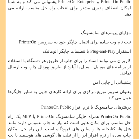
PrinterOn Public
و
PrinterOn Enterprise
پشتیبانی می کند و به شما
امکان انعطاف پذیری بیشتر برای انتخاب راه حل مناسب ارائه می
دهد.
مزایای پرینترهای سامسونگ
ثبت نام وب ساده برای اتصال چاپگر خود به سرویس
PrinterOn
استقرار
Plug-and-Play
با تنظیمات چاپگر اتوماتیک
کاربران می توانند اسناد را برای چاپ از طریق هر دستگاه با استفاده
از برنامه های موبایل، ایمیل یا آپلود از طریق پورتال چاپ وب ارسال
نمایند.
پشتیبانی از چاپی امن
بعنوان سرور توزیع مرکزی برای ارائه کارهای چاپی به سایر چاپگرها
عمل می کند
پرینترهای سامسونگ با نرم افزار
PrinterOn Public
PrinterOn Public
همراه چاپگر سامسونگ
PrinterOn
یا
MFP
یک راه
حل مناسب برای مکان هایی است که نیاز به چاپ عمومی دارند مانند
هتل ها، کتابخانه ها و سالن های فرودگاه است. این راه حل امکان
چاپ ساده از نرم افزار ابر را از تبلت ها، گوشی های هوشمند یا لپ