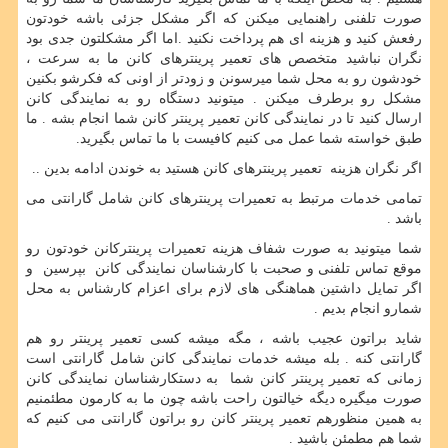
صورت تلفنی راهنمایی میکنن که اگر مشکل جزئی باشه خودتون
رفعش کنید و هزینه ای هم پرداخت نکنید .اما اگر مشکلتون جدی بود
نگران نباشید متخصص های تعمیر پرینترهای کانن ما به سرعت ،
خودشون رو به محل شما میرسونن و زودتر از اونی که فکرشو بکنین
مشکل رو برطرف میکنن . میتونید دستگاه رو به نمایندگی کانن
ارسال کنید تا در نمایندگی کانن تعمیر پرینتر کانن شما انجام بشه . ما
طبق خواسته شما عمل می کنیم کافیست با ما تماس بگیرید.
اگر نگران هزینه تعمیر پرینترهای کانن هستید به خوندن ادامه بدین ..
تمامی خدمات مرتبط به تعمیرات پرینترهای کانن شامل گارانتی می
باشد .
شما میتونید به صورت شفاف هزینه تعمیرات پرینترکانن خودتون رو
موقع تماس تلفنی و صحبت با کارشناسان نمایندگی کانن بپرسین و
اگر تمایل داشتین هماهنگی های لازم برای اعزام کارشناس به محل
شمارو انجام بدیم .
شاید براتون عجیب باشه ، مگه میشه کسی تعمیر پرینتر رو هم
گارانتی کنه . بله میشه خدمات نمایندگی کانن شامل گارانتی است
زمانی که تعمیر پرینتر کانن شما به دستکارشناسان نمایندگی کانن
صورت میگیره دیگه خیالتون راحت باشه چون ما به کارمون مطئمنیم
به همین منظورهم تعمیر پرینتر کانن رو براتون گارانتی می کنیم که
شما هم مطمئن باشید .