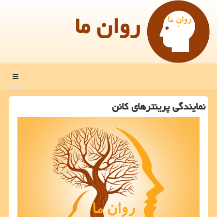
روان ما
منو
نمایندگی پرینترهای كانن