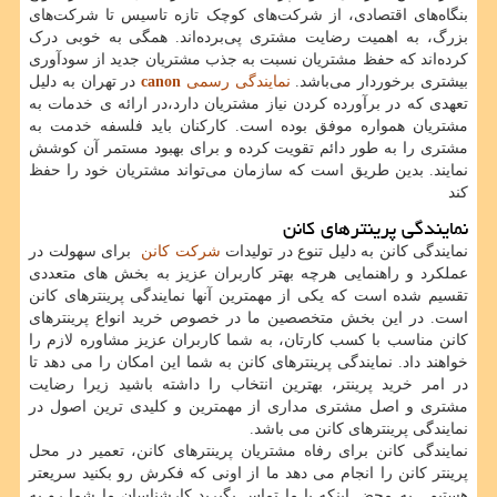
بنگاه‌های اقتصادی، از شرکت‌های کوچک تازه‌ تاسیس تا شرکت‌های
بزرگ، به اهمیت رضایت مشتری پی‌برده‌اند. همگی به خوبی درک
کرده‌اند که حفظ مشتریان نسبت به جذب مشتریان جدید از سودآوری
بیشتری برخوردار می‌باشد.
نمایندگی رسمی
canon
در تهران به دلیل
تعهدی که در برآورده کردن نیاز مشتریان دارد،در ارائه ی خدمات به
مشتریان همواره موفق بوده است. کارکنان باید فلسفه خدمت به
مشتری را به طور دائم تقویت کرده و برای بهبود مستمر آن کوشش
نمایند. بدین طریق است که سازمان می‌تواند مشتریان خود را حفظ
کند
نمایندگی پرینترهای کانن
نمایندگی کانن به دلیل تنوع در تولیدات
شرکت کانن
برای سهولت در
عملکرد و راهنمایی هرچه بهتر کاربران عزیز به بخش های متعددی
تقسیم شده است که یکی از مهمترین آنها نمایندگی پرینترهای کانن
است. در این بخش متخصصین ما در خصوص خرید انواع پرینترهای
کانن مناسب با کسب کارتان، به شما کاربران عزیز مشاوره لازم را
خواهند داد. نمایندگی پرینترهای کانن به شما این امکان را می دهد تا
در امر خرید پرینتر، بهترین انتخاب را داشته باشید زیرا رضایت
مشتری و اصل مشتری مداری از مهمترین و کلیدی ترین اصول در
نمایندگی پرینترهای کانن می باشد.
نمایندگی کانن برای رفاه مشتریان پرینترهای کانن، تعمیر در محل
پرینتر کانن را انجام می دهد ما از اونی که فکرش رو بکنید سریعتر
هستیم . به محض اینکه با ما تماس بگیرید کارشناسان ما شما رو به