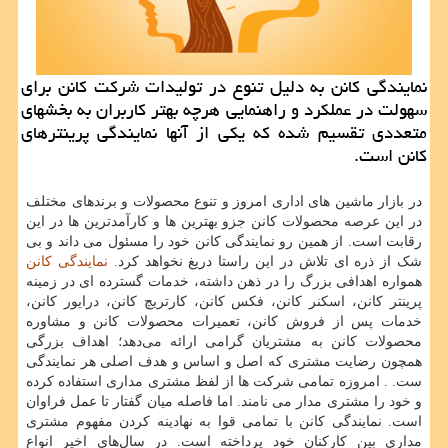
نمایندگی كانن به دلیل تنوع در تولیدات شركت كانن برای
سهولت در عملكرد و راهنمایی هرچه بهتر كاربران به بخشهای
متعددی تقسیم شده كه یكی از آنها نمایندگی پرینترهای
كانن است.
در بازار ماشین های اداری امروز و تنوع محصولات و برندهای مختلف
در این عرصه محصولات کانن جزو بهترین ها و کارآمدترین ها در این
رقابت است. از همین رو نمایندگی کانن خود را مسئول می داند و بی
شک از ذره ای تلاش در این راستا دریغ نخواهد کرد
. نمایندگی کانن
همواره اهدافی بزرگ را در ذهن داشته، خدمات گسترده ای در زمینه
پرینتر کانن، اسکنر کانن، فکس کانن، کارتریچ کانن، درایور کانن،
خدمات پس از فروش کانن، تعمیرات محصولات کانن و مشاوره
محصولات کانن به مشتریان گرامی ارائه می‌دهد؛ اهداف بزرگی
همچون رضایت مشتری که اصل و اساس و هدف اصلی هر نمایندگی
ست. . امروزه تمامی شرکت ها از لفظ مشتری مداری استفاده کرده
و خود را مشتری مدار می نامند. اما فاصله میان گفتار تا عمل فراوان
است. نمایندگی کانن با تمامی قوا به نهادینه کردن مفهوم مشتری
مداری بین کارکنان خود پرداخته است. در سال‌های اخیر انواع