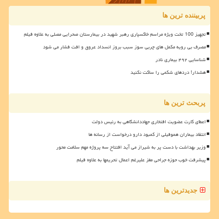
پربیننده ترین ها
تجهیز 100 تخت ویژه مراسم خاکسپاری رهبر شهید در بیمارستان صحرایی مصلی به علاوه فیلم
مصرف بی رویه مکمل های چربی سوز سبب بروز انسداد عروق و افت فشار می شود
شناسایی ۴۹۲ بیماری نادر
هشدار! دردهای شکمی را ساکت نکنید
پربحث ترین ها
اعطای کارت عضویت افتخاری جهاددانشگاهی به رئیس دولت
انتقاد بیماران هموفیلی از کمبود دارو درخواست از رسانه ها
وزیر بهداشت با دست پر به شیراز می آید افتتاح سه پروژه مهم سلامت محور
پیشرفت خوب حوزه جراحی مغز علیرغم اعمال تحریمها به علاوه فیلم
جدیدترین ها