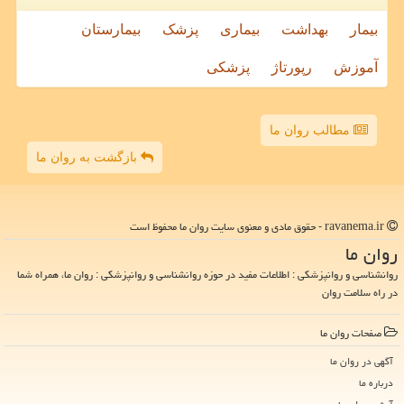
بیمار
بهداشت
بیماری
پزشک
بیمارستان
آموزش
رپورتاژ
پزشکی
مطالب روان ما
بازگشت به روان ما
ravanema.ir - حقوق مادی و معنوی سایت روان ما محفوظ است
روان ما
روانشناسی و روانپزشکی : اطلاعات مفید در حوزه روانشناسی و روانپزشکی : روان ما، همراه شما
در راه سلامت روان
صفحات روان ما
آگهی در روان ما
درباره ما