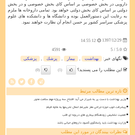
دارویی در بخش خصوصی بر اساس كای بخش خصوصی و در بخش
دولتی بر اساس كای بخش دولتی خواهد بود. تمامی داروخانه ها ملزم
به رعایت این دستورالعمل بوده و دانشگاه ها و دانشكده های علوم
پزشكی سراسر كشور بر حسن انجام آن نظارت خواهند نمود.
1397/12/29
14:55:12
4591
/ 5
5.0
تگهای خبر:
بهداشت
,
بیمار
,
پزشك
,
پزشكی
این مطلب را می پسندید؟
(0)
(1)
تازه ترین مطالب مرتبط
وزیر بهداشت با دست پر به شیراز می آید افتتاح سه پروژه مهم سلامت محور
پیشرفت خوب حوزه جراحی مغز علیرغم اعمال تحریمها به علاوه فیلم
اهمیت تشخیص زودهنگام بیماری های دریچه ای قلب
وزارت بهداشت باید پاسخگوی کمبود داروهای حیاتی باشد
نظرات بینندگان در مورد این مطلب