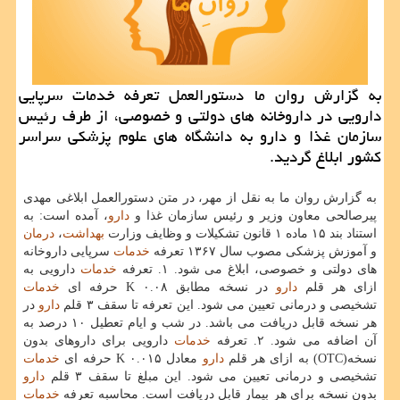
به گزارش روان ما دستورالعمل تعرفه خدمات سرپایی
دارویی در داروخانه های دولتی و خصوصی، از طرف رئیس
سازمان غذا و دارو به دانشگاه های علوم پزشكی سراسر
كشور ابلاغ گردید.
به گزارش روان ما به نقل از مهر، در متن دستورالعمل ابلاغی مهدی
پیرصالحی معاون وزیر و رئیس سازمان غذا و
دارو
، آمده است: به
استناد بند ۱۵ ماده ۱ قانون تشكیلات و وظایف وزارت
بهداشت
،
درمان
و آموزش پزشكی مصوب سال ۱۳۶۷ تعرفه
خدمات
سرپایی داروخانه
های دولتی و خصوصی، ابلاغ می شود. ۱. تعرفه
خدمات
دارویی به
ازای هر قلم
دارو
در نسخه مطابق ۰.۰۸ K حرفه ای
خدمات
تشخیصی و درمانی تعیین می شود. این تعرفه تا سقف ۳ قلم
دارو
در
هر نسخه قابل دریافت می باشد. در شب و ایام تعطیل ۱۰ درصد به
آن اضافه می شود. ۲. تعرفه
خدمات
دارویی برای داروهای بدون
نسخه(OTC) به ازای هر قلم
دارو
معادل ۰.۰۱۵ K حرفه ای
خدمات
تشخیصی و درمانی تعیین می شود. این مبلغ تا سقف ۳ قلم
دارو
بدون نسخه برای هر بیمار قابل دریافت است. محاسبه تعرفه
خدمات