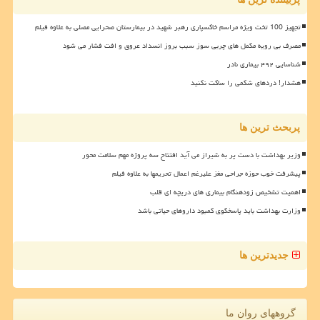
تجهیز 100 تخت ویژه مراسم خاکسپاری رهبر شهید در بیمارستان صحرایی مصلی به علاوه فیلم
مصرف بی رویه مکمل های چربی سوز سبب بروز انسداد عروق و افت فشار می شود
شناسایی ۴۹۲ بیماری نادر
هشدار! دردهای شکمی را ساکت نکنید
پربحث ترین ها
وزیر بهداشت با دست پر به شیراز می آید افتتاح سه پروژه مهم سلامت محور
پیشرفت خوب حوزه جراحی مغز علیرغم اعمال تحریمها به علاوه فیلم
اهمیت تشخیص زودهنگام بیماری های دریچه ای قلب
وزارت بهداشت باید پاسخگوی کمبود داروهای حیاتی باشد
جدیدترین ها
گروههای روان ما