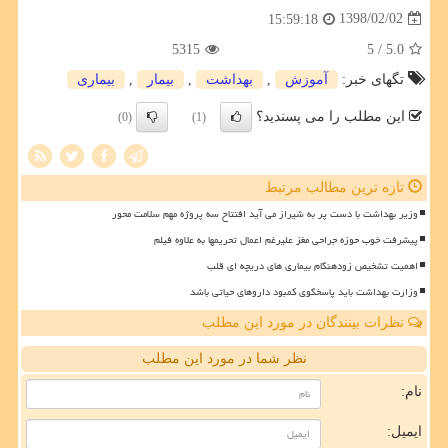
1398/02/02
15:59:18
5315
/ 5
5.0
تگهای خبر:
آموزش
,
بهداشت
,
بیمار
,
بیماری
این مطلب را می پسندید؟
(0)
(1)
تازه ترین مطالب مرتبط
وزیر بهداشت با دست پر به شیراز می آید افتتاح سه پروژه مهم سلامت محور
پیشرفت خوب حوزه جراحی مغز علیرغم اعمال تحریمها به علاوه فیلم
اهمیت تشخیص زودهنگام بیماری های دریچه ای قلب
وزارت بهداشت باید پاسخگوی کمبود داروهای حیاتی باشد
نظرات بینندگان در مورد این مطلب
نظر شما در مورد این مطلب
نام:
ایمیل: