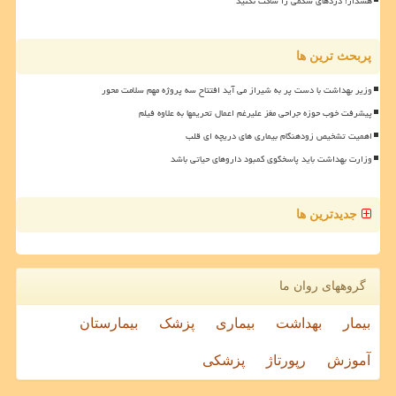
هشدار! دردهای شکمی را ساکت نکنید
پربحث ترین ها
وزیر بهداشت با دست پر به شیراز می آید افتتاح سه پروژه مهم سلامت محور
پیشرفت خوب حوزه جراحی مغز علیرغم اعمال تحریمها به علاوه فیلم
اهمیت تشخیص زودهنگام بیماری های دریچه ای قلب
وزارت بهداشت باید پاسخگوی کمبود داروهای حیاتی باشد
جدیدترین ها
گروههای روان ما
بیمار
بهداشت
بیماری
پزشک
بیمارستان
آموزش
رپورتاژ
پزشکی