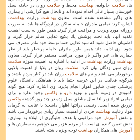
ها،
سلامت
خانواده،
بهداشت
محیط و
سلامت
روان در حادثه سیل
خوزستان بسیار عالی اقدام نموده اند و تابحال هیچ گزارشی از بیماری
های واگیر مشاهده نشده است. معاون
بهداشت
وزارت
بهداشت
،
اشاره كرد: تمامی مادران حامله ساكن در اردوگاه ها باید به صورت
روزانه مورد ویزیت و مراقبت قرار گیرند همین طور به سبب اهمیت
تغذیه آنها، باید تحت پوشش یك پكیج غذایی سالم قرار گیرند و
اطمینان حاصل شود كه سبد غذایی حتما توسط خود مادر مصرف می
شود. وی ادامه داد: همین طور مادران حامله پرخطر باید از نظر
بیماری های غیر واگیر باز مورد مراقبت مستمر قرار گیرند. معاون
بهداشت
وزارت
بهداشت
در ادامه با اشاره به اهمیت سوژه
سلامت
روان سیل زدگان بیان كرد:
سلامت
روان در بلایا از اهمیت بالایی
برخوردار می باشد و تیم های
سلامت
روان باید در كنار مردم باشند و
هرگونه فعالیت در این عرصه حتما باید با هماهنگی دانشگاه علوم
پزشكی جندی شاپور اهواز انجام پذیرد. وی اشاره كرد: هیچ گونه
كمبودی در زمینه تأمین و توزیع
دارو
و
واكسن
وجود ندارد و برای
تمامی افراد زیر ۱۵ سال مناطق سیل زده در چند روز گذشته
واكسن
تزریق شده است. رئیسی درانتها اظهار داشت: با عنایت به گرمای
هوا، رعایت
بهداشت
فردی از اهمیت بسیار زیادی برخوردار می باشد
و نقش
آموزش
خود مراقبتی با هدف جلوگیری از ابتلاء به بیماری،
نقش تعیین كننده ای است. از مردم عزیز می خواهیم به سفارش ها و
آموزش
های همكاران
بهداشت
توجه ویژه داشته باشند.