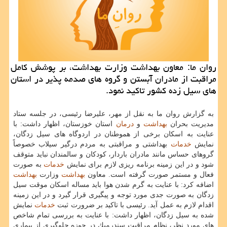
روان ما: معاون بهداشت وزارت بهداشت، بر پوشش كامل
مراقبت از مادران آبستن و گروه های صدمه پذیر در استان
های سیل زده كشور تاكید نمود.
به گزارش روان ما به نقل از مهر، علیرضا رئیسی، در جلسه ستاد
مدیریت بحران
بهداشت
و
درمان
استان خوزستان، اظهار داشت: با
عنایت به اسكان برخی از هموطنان در اردوگاه های سیل زدگان،
نمایش
خدمات
بهداشتی و مراقبتی به مردم درگیر سیلاب خصوصاً
گروهای حساس مانند مادران باردار، كودكان و سالمندان نباید متوقف
شود و در این زمینه برنامه ریزی لازم برای نمایش
خدمات
به صورت
فعال و مستمر صورت گرفته است. معاون
بهداشت
وزارت
بهداشت
اضافه كرد: با عنایت به گرم شدن هوا باید مساله اسكان موقت سیل
زدگان به صورت جدی مورد توجه و پیگیری قرار گیرد و در این زمینه
اقدام لازم به عمل آید. رئیسی با تاكید بر ضرورت ثبت
خدمات
نمایش
شده به سیل زدگان، اظهار داشت: با عنایت به بررسی تمام شاخص
های مورد نظر، نظام مراقبت سندرمیك در حوزه جلوگیری از بیماری