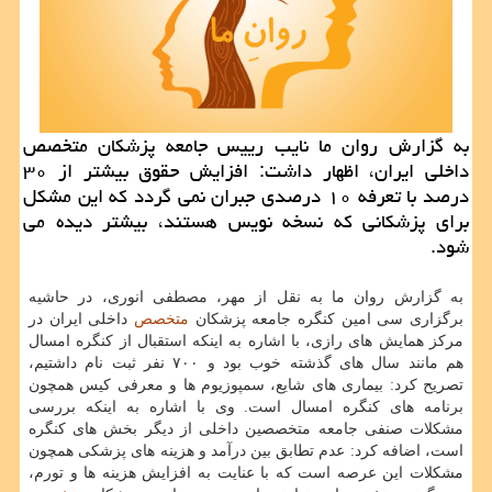
به گزارش روان ما نایب رییس جامعه پزشكان متخصص
داخلی ایران، اظهار داشت: افزایش حقوق بیشتر از ۳۰
درصد با تعرفه ۱۰ درصدی جبران نمی گردد كه این مشكل
برای پزشكانی كه نسخه نویس هستند، بیشتر دیده می
شود.
به گزارش روان ما به نقل از مهر، مصطفی انوری، در حاشیه
برگزاری سی امین كنگره جامعه پزشكان
متخصص
داخلی ایران در
مركز همایش های رازی، با اشاره به اینكه استقبال از كنگره امسال
هم مانند سال های گذشته خوب بود و ۷۰۰ نفر ثبت نام داشتیم،
تصریح كرد: بیماری های شایع، سمپوزیوم ها و معرفی كیس همچون
برنامه های كنگره امسال است. وی با اشاره به اینكه بررسی
مشكلات صنفی جامعه متخصصین داخلی از دیگر بخش های كنگره
است، اضافه كرد: عدم تطابق بین درآمد و هزینه های پزشكی همچون
مشكلات این عرصه است كه با عنایت به افزایش هزینه ها و تورم،