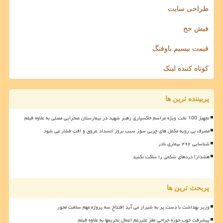
طراحی سایت
فیش حج
قیمت بیسیم باوفنگ
کوتاه کننده لینک
پربیننده ترین ها
تجهیز 100 تخت ویژه مراسم خاکسپاری رهبر شهید در بیمارستان صحرایی مصلی به علاوه فیلم
مصرف بی رویه مکمل های چربی سوز سبب بروز انسداد عروق و افت فشار می شود
شناسایی ۴۹۲ بیماری نادر
هشدار! دردهای شکمی را ساکت نکنید
پربحث ترین ها
وزیر بهداشت با دست پر به شیراز می آید افتتاح سه پروژه مهم سلامت محور
پیشرفت خوب حوزه جراحی مغز علیرغم اعمال تحریمها به علاوه فیلم