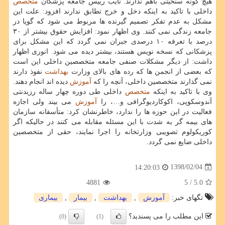
هیچ گونه سنخیتی باهم ندارند. نایب رییس جامعه پزشكان
متخصص
داخلی با تاكید به اینكه دخل و خرج تطابق ندارند افزود: علت این
مشكل به عدم تفكر تصمیم گیرنده ها مربوط می شود كه گویا در
جامعه زندگی نمی كنند. وی اظهار نمود: افزایش حقوق بیشتر از ۳۰
درصد با تعرفه ۱۰ درصدی جبران نمی گردد كه این مشكل برای
پزشكانی كه نسخه نویس هستند، بیشتر دیده می شود. انوری اظهار
داشت: از دیگر مشكلات صنفی جامعه متخصصین داخلی این است
كه بعضی از انجمن ها كه رده های بالای وزارت
بهداشت
نفوذ دارند
نمی گذارند متخصصین داخلی، آنچه را كه
آموزش
دیده اند انجام دهند.
وی با تاكید به اینكه
متخصص
داخلی طی دوره چهار ساله رزیدنتی
آندوسكوپی، اكوكاردیوگرافی و…، را
آموزش
می بیند ولی اجازه
فعالیت در این حوزه ها را ندارد، خاطرنشان كرد: متأسفانه سازمان
های بیمه گر به شدت با این مسئله مقابله می كنند در حالیكه اگر
كوریكولوم تصویبی وزارتخانه را اجرا نمایند، حقی از متخصصین
داخلی ضایع نمی گردد.
1398/02/04
14:20:03
4881
/ 5
5.0
تگهای خبر:
آموزش
,
بهداشت
,
بیمار
,
بیماری
این مطلب را می پسندید؟
(0)
(1)