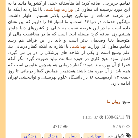
نماییم.حریرچی اضافه كرد: اما متأسفانه خیلی از كشورها مانند ما به
این مورد نرسیده اند.معاون كل
وزارت بهداشت
، با اشاره به اینكه ما
در عرضه خدمات از میانگین جهانی بالاتر هستیم، اظهار داشت:
میانگین خدمات در دنیا ۶۴ است و ما امتیاز ۶۵ را داریم كه این نشان
داده است ما در این عرصه نسبت به خیلی از كشورهای دنیا جلوتر
هستیم.وی اضافه كرد: مسئله اینجا است كه ما در محافظت مالی از
متوسط دنیا وضعمان بدتر است و باید در این فرایند هم رشد
نماییم.معاون كل وزارت
بهداشت
، با اشاره به اینكه گفتار درمانی یك
علم وسیع است و یكی از شاخه های پزشكی را در بر می گیرد،
اظهار نمود: هیچ كاری در حوزه سلامت نباید صورت گیرد مگر آنكه
فقرا از آن بهره مند شوند؛ گفتار درمانی هم همچون علومی است كه
همه باید از آن بهره مند باشند.هفدهمین همایش گفتار درمانی تا روز
جمعه ۱۳ اردیبهشت ۹۸ در دانشگاه علوم بهزیستی و توانبخشی تهران
ادامه دارد.
منبع:
روان ما
1398/02/11
13:35:07
4717
/ 5
5.0
تگهای خبر:
بهداشت
,
بیمار
,
پزشك
,
پزشكی