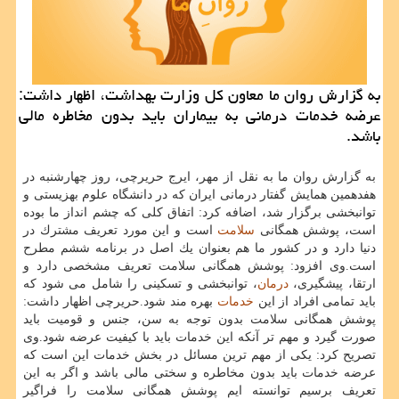
به گزارش روان ما معاون كل وزارت بهداشت، اظهار داشت:
عرضه خدمات درمانی به بیماران باید بدون مخاطره مالی
باشد.
به گزارش روان ما به نقل از مهر، ایرج حریرچی، روز چهارشنبه در
هفدهمین همایش گفتار درمانی ایران كه در دانشگاه علوم بهزیستی و
توانبخشی برگزار شد، اضافه كرد: اتفاق كلی كه چشم انداز ما بوده
است، پوشش همگانی
سلامت
است و این مورد تعریف مشترك در
دنیا دارد و در كشور ما هم بعنوان یك اصل در برنامه ششم مطرح
است.وی افزود: پوشش همگانی سلامت تعریف مشخصی دارد و
ارتقا، پیشگیری،
درمان
، توانبخشی و تسكینی را شامل می شود كه
باید تمامی افراد از این
خدمات
بهره مند شود.حریرچی اظهار داشت:
پوشش همگانی سلامت بدون توجه به سن، جنس و قومیت باید
صورت گیرد و مهم تر آنكه این خدمات باید با كیفیت عرضه شود.وی
تصریح كرد: یكی از مهم ترین مسائل در بخش خدمات این است كه
عرضه خدمات باید بدون مخاطره و سختی مالی باشد و اگر به این
تعریف برسیم توانسته ایم پوشش همگانی سلامت را فراگیر