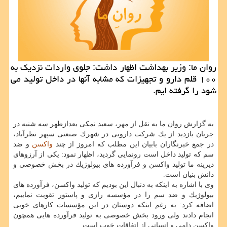
روان ما: وزیر بهداشت اظهار داشت: جلوی واردات نزدیك به
۱۰۰ قلم دارو و تجهیزات كه مشابه آنها در داخل تولید می
شود را گرفته ایم.
به گزارش روان ما به نقل از مهر، سعید نمكی بعدازظهر سه شنبه در
جریان بازدید از یك شركت دارویی در شهرك صنعتی سپهر نظرآباد،
در جمع خبرنگاران بابیان این مطلب كه امروز از چند
واكسن
و ضد
سم كه تولید داخل است رونمایی گردید، اظهار نمود: یكی از آرزوهای
دیرینه ما تولید واكسن و فرآورده های بیولوژیك در بخش خصوصی و
دانش بنیان است.
وی با اشاره به اینكه به دنبال این بودیم كه تولید واكسن، فرآورده های
بیولوژیك و ضد سم را در مؤسسه رازی و پاستور تقویت نماییم،
اضافه كرد: به رغم اینكه دوستان در این مؤسسات كارهای خوبی
انجام دادند ولی ورود بخش خصوصی به تولید فرآورده هایی همچون
واكسن دامی و انسانی از اتفاقات خوب است.