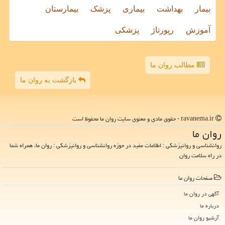
بیمار
بهداشت
بیماری
پزشک
بیمارستان
آموزش
رپورتاژ
پزشکی
مطالب روان ما
بازگشت به روان ما
ravanema.ir - حقوق مادی و معنوی سایت روان ما محفوظ است
روان ما
روانشناسی و روانپزشکی : اطلاعات مفید در حوزه روانشناسی و روانپزشکی : روان ما، همراه شما
در راه سلامت روان
صفحات روان ما
آگهی در روان ما
درباره ما
آرشیو روان ما