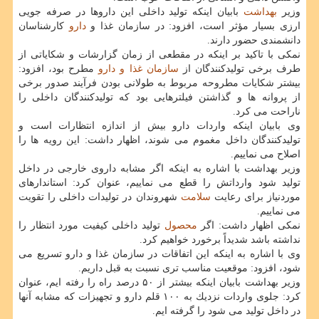
وزیر
بهداشت
بابیان اینكه تولید داخلی این داروها در صرفه جویی
ارزی بسیار مؤثر است، افزود: در سازمان غذا و
دارو
كارشناسان
دانشمندی حضور دارند.
نمكی با تاكید بر اینكه در مقطعی از زمان گزارشات و شكایاتی از
طرف برخی تولیدكنندگان از
سازمان غذا و دارو
مطرح بود، افزود:
بیشتر شكایات مطروحه مربوط به طولانی بودن فرآیند صدور برخی
از پروانه ها و گذاشتن فیلترهایی بود كه تولیدكنندگان داخلی را
ناراحت می كرد.
وی بابیان اینكه واردات دارو بیش از اندازه انتظارات است و
تولیدكنندگان داخل مغموم می شوند، اظهار داشت: این رویه ها را
اصلاح می نماییم.
وزیر بهداشت با اشاره به اینكه اگر مشابه داروی خارجی در داخل
تولید شود وارداتش را قطع می نماییم، عنوان كرد: استاندارهای
موردنیاز برای رعایت
سلامت
شهروندان در تولیدات داخلی را تقویت
می نماییم.
نمكی اظهار داشت: اگر
محصول
تولید داخلی كیفیت مورد انتظار را
نداشته باشد شدیداً برخورد خواهیم كرد.
وی با اشاره به اینكه این اتفاقات در سازمان غذا و دارو تسریع می
شود، افزود: موقعیت مناسب تری نسبت به قبل داریم.
وزیر بهداشت بابیان اینكه بیشتر از ۵۰ درصد راه را رفته ایم، عنوان
كرد: جلوی واردات نزدیك به ۱۰۰ قلم دارو و تجهیزات كه مشابه آنها
در داخل تولید می شود را گرفته ایم.