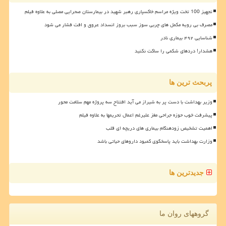
تجهیز 100 تخت ویژه مراسم خاکسپاری رهبر شهید در بیمارستان صحرایی مصلی به علاوه فیلم
مصرف بی رویه مکمل های چربی سوز سبب بروز انسداد عروق و افت فشار می شود
شناسایی ۴۹۲ بیماری نادر
هشدار! دردهای شکمی را ساکت نکنید
پربحث ترین ها
وزیر بهداشت با دست پر به شیراز می آید افتتاح سه پروژه مهم سلامت محور
پیشرفت خوب حوزه جراحی مغز علیرغم اعمال تحریمها به علاوه فیلم
اهمیت تشخیص زودهنگام بیماری های دریچه ای قلب
وزارت بهداشت باید پاسخگوی کمبود داروهای حیاتی باشد
جدیدترین ها
گروههای روان ما