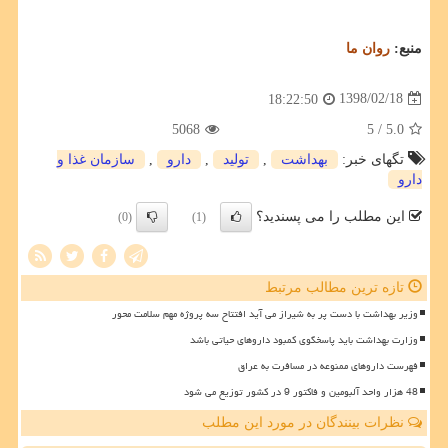
منبع:
روان ما
1398/02/18
18:22:50
5068
/ 5
5.0
تگهای خبر:
بهداشت
,
تولید
,
دارو
,
سازمان غذا و
دارو
این مطلب را می پسندید؟
(0)
(1)
تازه ترین مطالب مرتبط
وزیر بهداشت با دست پر به شیراز می آید افتتاح سه پروژه مهم سلامت محور
وزارت بهداشت باید پاسخگوی کمبود داروهای حیاتی باشد
فهرست داروهای ممنوعه در مسافرت به عراق
48 هزار واحد آلبومین و فاکتور 9 در کشور توزیع می شود
نظرات بینندگان در مورد این مطلب