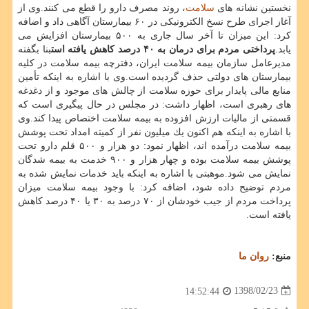
نخستین نشانه های
سلامت
، روند مصرف دارو را قطع می كنند.وی از
آغاز اجرای طرح نسخ الكترونیكی در ۶۰ بیمارستان آگاهی داد و اضافه
كرد: این میزان تا آخر سال جاری به ۵۰۰ بیمارستان افزایش می
یابد.
پرداختی مردم برای درمان به ۴۰ درصد كاهش یافته است
بنا بگفته
مدیرعامل سازمان بیمه سلامت ایران، دفترچه بیمه سلامت در كلیه
بیمارستان های دولتی حذف گردیده است.وی با اشاره به اینكه تأمین
منابع مالی پایدار برای حوزه سلامت از چالش های موجود و از دغدغه
های رهبری است، اظهار داشت: در مجلس در حال پیگیری است كه
قسمتی از مالیات ارزش افزوده به بیمه سلامت اختصاص پیدا كند.وی
با اشاره به اینكه هم اكنون یك میلیون نفر از كمیته امداد تحت پوشش
بیمه سلامت درآمده اند، اظهار نمود: دو هزار و ۵۰۰ قلم دارو تحت
پوشش بیمه سلامت بوده و چهار هزار و ۹۰۰ خدمت به بیمه شدگان
نمایش می شود.موهبتی با اشاره به اینكه باید خدمات نمایش شده به
مردم توضیح داده شود، اضافه كرد: با وجود بیمه سلامت میزان
پرداخت مردم از جیب خودشان از ۷۰ درصد به ۳۰ یا ۴۰ درصد كاهش
یافته است.
منبع:
روان ما
1398/02/23
14:52:44