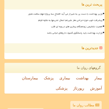
پربحث ترین ها
وزیر بهداشت با دست پر به شیراز می آید افتتاح سه پروژه مهم سلامت محور
پیشرفت خوب حوزه جراحی مغز علیرغم اعمال تحریمها به علاوه فیلم
اهمیت تشخیص زودهنگام بیماری های دریچه ای قلب
وزارت بهداشت باید پاسخگوی کمبود داروهای حیاتی باشد
جدیدترین ها
گروههای روان ما
بیمار
بهداشت
بیماری
پزشک
بیمارستان
آموزش
رپورتاژ
پزشکی
مطالب روان ما