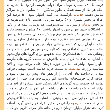
قریب با ۵۸۰ میلیارد تومان برای دولت هزینه دارد.وی با اشاره به
اینكه هر یك از بیمه شدگان بطور میانگین ۲۰۰ میلیون بار به مراكز
نمایش دهنده
خدمات
بازگشت می كنند، اظهار نمود: ۵۰ درصد این
افراد در بخش بستری و ۵۰ درصد سراپایی هستند ۹۰ درصد هزینه ها
در بخش
درمان
و سراپایی است.موهبتی هم پوشانی بیمه ها را یكی
از اشكالات جدی عنوان نمود و اظهار داشت: ۸۰ میلیون جمعیت داریم
كه شش میلیون نفر فاقد هر نوع پوشش بیمه ای هستند اما در عین
حال ۸۰ میلیون نفر هم دفترچه بیمه دارند.مدیرعامل سازمان بیمه
سلامت ایران بیان كرد: هم پوشانی چهار میلیون و ۸۰۰ نفر بین بیمه
سلامت و تأمین اجتماعی بود كه تابحال دو میلیون نفر حذف و هم
پوشانی شده اند.
هدفمندكردن بیمه بلاعوض برای گروه های نیازمند
وی
با اشاره به هدفمند كردن بیمه بلاعوض به سمت گروه های نیازمند
اظهار نمود: ولخرجی ما در حوزه درمان قابل توجه بوده و الان
سیاست وزارت
بهداشت
به سمت خرید خدمت است.موهبتی فراهم
نبودن زیرساخت های آی تی را از نقص های پیش رو عنوان نمود و
اضافه كرد: خوشبختانه توانسته ایم زیرساخت های فنی را فراهم
نماییم كه خدمت ثبت گردد.وی الكترونیكی شدن نسخ را از اقدامات
بهادار انجام شده دانست و اظهار داشت: این امر در كرمان به مدت
شش ماه به صورت پایلوت انجام شده و هم اكنون در یك مركز از هر
۳۱ استان اجرایی می شود.موهبتی با اشاره به اینكه با الكترونیكی
شدن نسخه ها،
دارو
به راحتی در اختیار افراد قرار نمی گیرد، اضافه
كرد: چند هزار میلیارد تومان دارو در خانه های مردم داریم چونكه با