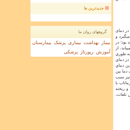
جدیدترین ها
در دمای
گروههای روان ما
یگیرد و
بود؛ در
بیمار
بهداشت
بیماری
پزشک
بیمارستان
ابد، از
آموزش
رپورتاژ
پزشکی
به طوري
در دماي
این دماي
 دما بین
نیز سبب
اتاب با
و ریخته
 تلفات،