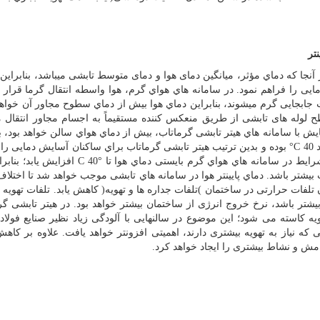
تر
جا كه دماي مؤثر، میانگین دمای هوا و دمای متوسط تابشی میباشد، بنابراین 
ایی را فراهم نمود. در سامانه هاي هواي گرم، هوا واسطه انتقال گرما قرار م
جابجایی گرم میشوند، بنابراین دماي هوا بیش از دماي سطوح مجاور آن خواهد 
لوله های تابشی از طریق منعکس کننده مستقیماً به اجسام مجاور انتقال میی
یش با سامانه هاي هیتر تابشی گرماتاب، بیش از دماي هواي سالن خواهد بود، 
°C 40
بوده و بدین ترتیب هیتر تابشی گرماتاب براي ساكنان آسایش دمایی را 
شرایط در سامانه هاي هواي گرم بایستی دماي هوا تا
C 40°
افزایش یابد؛ بنابر
 بیشتر باشد. دماي پایینتر هوا در سامانه هاي تابشی موجب خواهد شد تا اختلاف
لفات حرارتی در ساختمان )تلفات جداره ها و تهویه( كاهش یابد. تلفات تهویه 
تر باشد، نرخ خروج انرژی از ساختمان بیشتر خواهد بود. در هیتر تابشی گرم
ه کاسته می شود؛ این موضوع در سالنهایی با آلودگی زیاد نظیر صنایع فولاد 
ه نیاز به تهویه بیشتری دارند، اهمیتی افزونتر خواهد یافت. علاوه بر كاهش
امش و نشاط بیشتری را ایجاد خواهد كرد
.