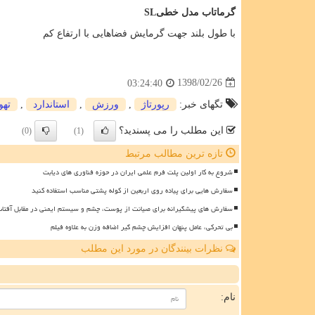
گرماتاب مدل خطی
SL
با طول بلند جهت گرمایش فضاهایی با ارتفاع کم
1398/02/26
03:24:40
تگهای خبر:
رپورتاژ
,
ورزش
,
استاندارد
,
تهو
این مطلب را می پسندید؟
(0)
(1)
تازه ترین مطالب مرتبط
شروع به کار اولین پلت فرم علمی ایران در حوزه فناوری های دیابت
سفارش هایی برای پیاده روی اربعین از کوله پشتی مناسب استفاده کنید
سفارش های پیشگیرانه برای صیانت از پوست، چشم و سیستم ایمنی در مقابل آفتا
بی تحرکی، عامل پنهان افزایش چشم گیر اضافه وزن به علاوه فیلم
نظرات بینندگان در مورد این مطلب
ن
نام: