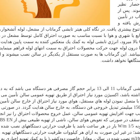
حصار نظیر
شوند. پس از
اب در تأمین
ش یافته و
 تنوع بیشتری یافت. در نگاه کلی هیتر تابشی گرماتاب از مشعل، لوله آتشخوار
یع یا شهري و هوا با نسبت مناسب به صورت احتراق کامل توسط مشعل در 
بالا میرود، انرژي تابشی لوله به كمك يك منعکس کننده به سمت پایین هدایت 
را درون لوله جهت حركت محصولات احتراق به سمت انتهاي لوله فراهم مینماید.
اشد. این گرماتاب ها به صورت مستقل از یکدیگر در سالن نصب میشوند و از
تگاهها نخواهد داشت
.
هواي مورد نیاز جهت احتراق کامل در سامانه هاي هیتر تابشی گرماتاب 11 الی 13 برابر حجم گاز مصرفی هر دستگاه می ب
اشته باشد، اکسیژن مورد نیاز احتراق از طریق تهویه عمومی سالن تأمین می گ
با متصل نمودن لوله هاي مستقل، هواي مورد نیاز احتراق از خارج سالن تأمین 
محصولات احتراق میتواند با اتصال لولهاي به قطر 100 الی 150 میلیمتر تبدیل خروجی فن دستگاه، به خارج سالن هدایت گردد. در 
اسب جهت افزایش تهویه عمومی سالن، عمل خروج محصولات احتراق را نیز انجا
زیر سقف در صورتی که تعویض هوای سالن، ناشی از تهویه طبیعی بیش از
BS EN
W/m 1/5
بار در هر ساعت باشد یا ظرفیت حرارتی دستگاههای نصب شده 
میباشد؛ در غیر این صورت به ازاي هر كيلووات ظرفیت حرارتی دستگاههای تهویه م
m3/
نصب شده در سالن، معادل خاصیت دودکشی( یا به كمك تهویه اجباري به