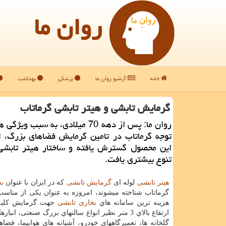
روان ما
خانه
آرشیو روان ما
پزشکی
بهداشت
گرمایش تابشی و هیتر تابشی گرماتاب
روان ما: پس از دهه 70 میلادی، به سبب و
توجه گرماتاب در تامین گرمایش فضاهای بزرگ، ا
این محصول گسترش یافته و ساختار هیتر تابشی
تنوع بیشتری یافت.
هیتر تابشی
لوله ای
گرمایش تابشی
که در ایران با عنوان
ب
گرماتاب شناخته میشوند، امروزه به عنوان یکی از مناسب
هزینه ترین سامانه هاي
بخاری تابشی
جهت گرمایش كليه 
ارتفاع بالاي 3 متر نظیر انواع سالنهاي بزرگ صنعتی، انبار
گلخانه ها، تعمیرگاههای خودرو، آشیانه های هواپیما، فض