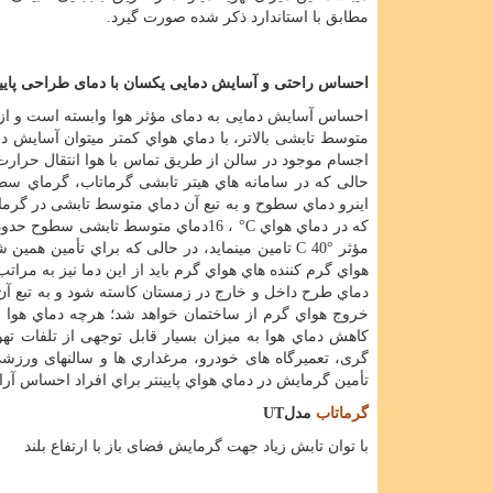
مطابق با استاندارد ذكر شده صورت گیرد
.
احساس راحتی و آسایش دمایی یکسان با دمای طراحی پایین
احساس آسایش دمایی به دمای مؤثر هوا وابسته است و از آن
متوسط تابشی بالاتر، با دماي هواي كمتر میتوان آسایش دم
اجسام موجود در سالن از طریق تماس با هوا انتقال حرارت 
حالی كه در سامانه هاي هیتر تابشی گرماتاب، گرماي سطح 
اینرو دماي سطوح و به تبع آن دماي متوسط تابشی در گرما
كه در دماي هواي
°C
،
16
دماي متوسط تابشی سطوح حدود
مؤثر
C 40°
تامین مینماید، در حالی كه براي تأمین همین 
هواي گرم كننده هاي هواي گرم باید از این دما نیز به مراتب
دماي طرح داخل و خارج در زمستان كاسته شود و به تبع آن ت
خروج هواي گرم از ساختمان خواهد شد؛ هرچه دماي هوا بیش
كاهش دماي هوا به میزان بسیار قابل توجهی از تلفات تهوی
گری، تعمیرگاه های خودرو، مرغداري ها و سالنهای ورزشی ک
تأمین گرمایش در دماي هواي پایینتر براي افراد احساس آر
گرماتاب
مدل
UT
با توان تابش زیاد جهت گرمایش فضای باز با ارتفاع بلند