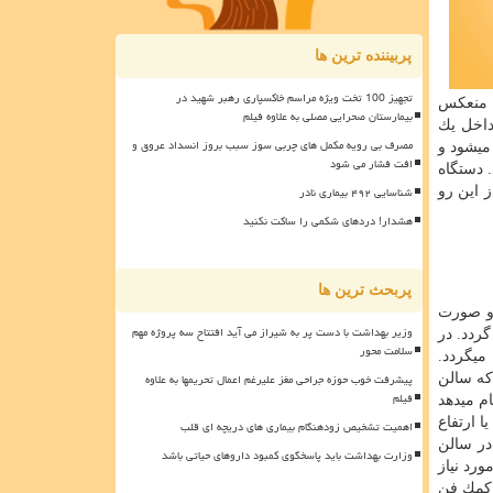
پربیننده ترین ها
تجهیز 100 تخت ویژه مراسم خاکسپاری رهبر شهید در
، منعکس
بیمارستان صحرایی مصلی به علاوه فیلم
داخل یك
مصرف بی رویه مکمل های چربی سوز سبب بروز انسداد عروق و
میشود و
افت فشار می شود
 دستگاه
شناسایی ۴۹۲ بیماری نادر
 این رو
هشدار! دردهای شکمی را ساکت نکنید
پربحث ترین ها
اشد كه به دو صورت
وزیر بهداشت با دست پر به شیراز می آید افتتاح سه پروژه مهم
ردد. در
سلامت محور
میگردد.
پیشرفت خوب حوزه جراحی مغز علیرغم اعمال تحریمها به علاوه
صورتی که سالن
فیلم
م میدهد
یا ارتفاع
اهمیت تشخیص زودهنگام بیماری های دریچه ای قلب
در سالن
وزارت بهداشت باید پاسخگوی کمبود داروهای حیاتی باشد
ورد نیاز
 كمك فن