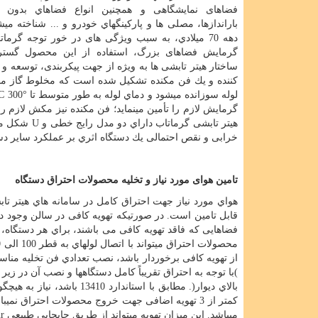
فضاهای نمایشگاهی و همچنین انواع فضاهاي بدون 
باراندازها، مصلی ها و پاركينگهاي خودرو و ... شناخته می
دهه 70 ميلادي، به سبب ویژگی های در خور توجه گرمات
گرمایش فضاهای بزرگ، استفاده از این محصول گستر
ساختار هیتر تابشی ها به ویژه از جهت پیکربندی، توسعه و
كننده و یك فن مکنده تشکیل شده است كه مخلوط گاز ما
لوله سوزانده میشود و دماي لوله به طور متوسط تا
C 300°
گرمایش لازم را تأمین مینماید؛ فن مکنده نیز مکش لازم 
هیتر تابشی گرماتاب داراي دو مدل رایج خطی و
U
شکل میب
خرابی و نقص احتمالی یك دستگاه اثري بر عملکرد سایر دس
تامین هوای مورد نیاز و تخلیه محصولات احتراق دستگاه
قابل تامین است. در صورتیکه تهویه کافی در سالن وجود د
فضاهایی كه فاقد تهویه كافی می باشند، براي هر دستگاه، 
از تهویه کافی برخوردار باشد، نصب تعدادي فن تخلیه من
)با توجه به احتراق تقریباً كامل دستگاهها و نصب آن در 
بالاي دیوار(. مطابق با استاندارد 13410 باشد، نیاز به هیچگونه
كمتر از 3 تهویه اضافی جهت خروج محصولات احتراق ن
میباشد. این میزان تهویه میتواند از طریق جابجایی طبیعی
hr