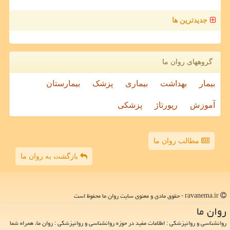
جدیدترین ها
گروههای روان ما
بیمار
بهداشت
بیماری
پزشک
بیمارستان
آموزش
رپورتاژ
پزشکی
مطالب روان ما
بازگشت به روان ما
ravanema.ir - حقوق مادی و معنوی سایت روان ما محفوظ است
روان ما
روانشناسی و روانپزشکی : اطلاعات مفید در حوزه روانشناسی و روانپزشکی : روان ما، همراه شما