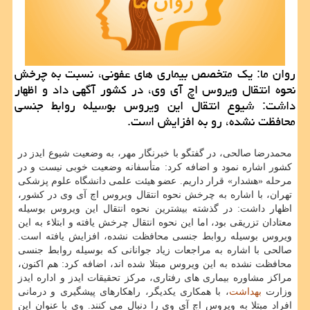
روان ما: یك متخصص بیماری های عفونی، نسبت به چرخش
نحوه انتقال ویروس اچ آی وی، در كشور آگهی داد و اظهار
داشت: شیوع انتقال این ویروس بوسیله روابط جنسی
محافظت نشده، رو به افزایش است.
محمدرضا صالحی، در گفتگو با خبرنگار مهر، به وضعیت شیوع ایدز در
كشور اشاره نمود و اضافه كرد: متأسفانه وضعیت خوبی نیست و در
مرحله «هشدار» قرار داریم. عضو هیئت علمی دانشگاه علوم پزشكی
تهران، با اشاره به چرخش نحوه انتقال ویروس اچ آی وی در كشور،
اظهار داشت: در گذشته بیشترین نحوه انتقال این ویروس بوسیله
معتادان تزریقی بود، اما این نحوه انتقال چرخش یافته و ابتلاء به این
ویروس بوسیله روابط جنسی محافظت نشده، افزایش یافته است.
صالحی با اشاره به مراجعات زیاد جوانانی كه بوسیله روابط جنسی
محافظت نشده به این ویروس مبتلا شده اند، اضافه كرد: هم اكنون،
مراكز مشاوره بیماری های رفتاری، مركز تحقیقات ایدز و اداره ایدز
وزارت
بهداشت
، با همكاری یكدیگر، راهكارهای پیشگیری و درمانی
افراد مبتلا به ویروس اچ آی وی را دنبال می كنند. وی با عنوان این