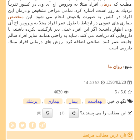
مطلب كه
درمان
افراد مبتلا به ویروس اچ آی وی در كشور تقریباً
نزدیك به روز است، اشاره كرد: تمامی مراحل تشخیص و درمان این
افراد در كشور به صورت بلاعوض انجام می شود. این
متخصص
بیماری های عفونی در ارتباط با طول عمر افراد مبتلا به ویروس اچ آی
وی، اظهار داشت: اگر این افراد خیلی دیر بازگشت نكرده باشند، با
داروهایی كه دریافت می كنند، شاید به راحتی همانند سایر افراد سالم
جامعه عمر كنند. صالحی اضافه كرد: روش های درمانی افراد مبتلا،
دارویی است.
منبع:
روان ما
1398/02/28
14:40:53
4630
/ 5
5.0
تگهای خبر:
بهداشت
,
بیمار
,
بیماری
,
پزشك
این مطلب را می پسندید؟
(0)
(1)
تازه ترین مطالب مرتبط