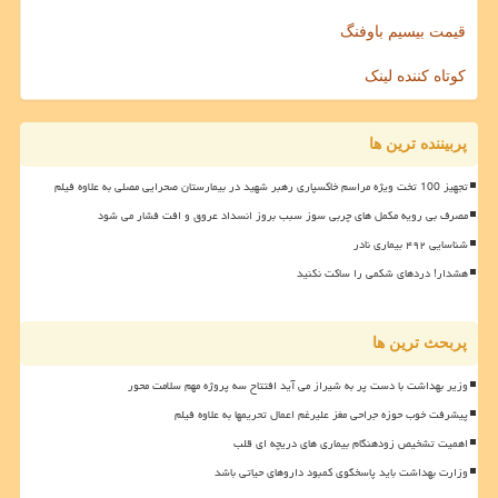
قیمت بیسیم باوفنگ
کوتاه کننده لینک
پربیننده ترین ها
تجهیز 100 تخت ویژه مراسم خاکسپاری رهبر شهید در بیمارستان صحرایی مصلی به علاوه فیلم
مصرف بی رویه مکمل های چربی سوز سبب بروز انسداد عروق و افت فشار می شود
شناسایی ۴۹۲ بیماری نادر
هشدار! دردهای شکمی را ساکت نکنید
پربحث ترین ها
وزیر بهداشت با دست پر به شیراز می آید افتتاح سه پروژه مهم سلامت محور
پیشرفت خوب حوزه جراحی مغز علیرغم اعمال تحریمها به علاوه فیلم
اهمیت تشخیص زودهنگام بیماری های دریچه ای قلب
وزارت بهداشت باید پاسخگوی کمبود داروهای حیاتی باشد