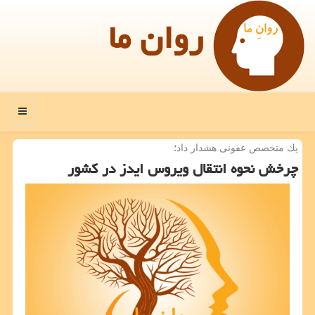
روان ما
منو
یك متخصص عفونی هشدار داد؛
چرخش نحوه انتقال ویروس ایدز در كشور