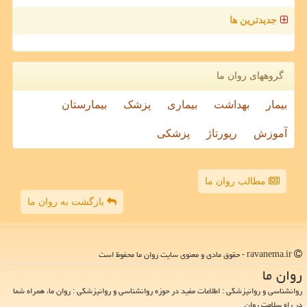
جدیدترین ها
گروههای روان ما
بیمار
بهداشت
بیماری
پزشک
بیمارستان
آموزش
رپورتاژ
پزشکی
مطالب روان ما
بازگشت به روان ما
ravanema.ir - حقوق مادی و معنوی سایت روان ما محفوظ است
روان ما
روانشناسی و روانپزشکی : اطلاعات مفید در حوزه روانشناسی و روانپزشکی : روان ما، همراه شما
در راه سلامت روان