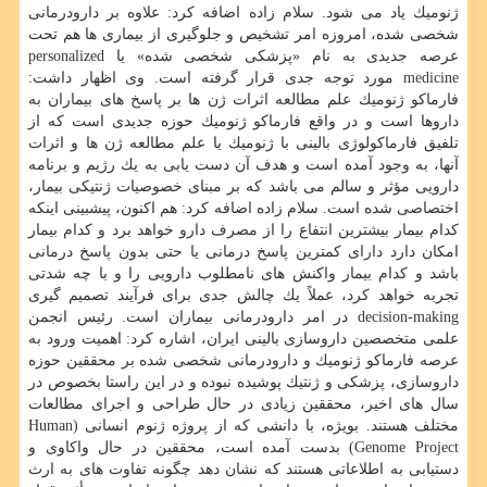
ژنومیك یاد می شود. سلام زاده اضافه كرد: علاوه بر دارودرمانی
شخصی شده، امروزه امر تشخیص و جلوگیری از بیماری ها هم تحت
عرصه جدیدی به نام «پزشكی شخصی شده» یا personalized
medicine مورد توجه جدی قرار گرفته است. وی اظهار داشت:
فارماكو ژنومیك علم مطالعه اثرات ژن ها بر پاسخ های بیماران به
داروها است و در واقع فارماكو ژنومیك حوزه جدیدی است كه از
تلفیق فارماكولوژی بالینی با ژنومیك یا علم مطالعه ژن ها و اثرات
آنها، به وجود آمده است و هدف آن دست یابی به یك رژیم و برنامه
دارویی مؤثر و سالم می باشد كه بر مبنای خصوصیات ژنتیكی بیمار،
اختصاصی شده است. سلام زاده اضافه كرد: هم اكنون، پیشبینی اینكه
كدام بیمار بیشترین انتفاع را از مصرف دارو خواهد برد و كدام بیمار
امكان دارد دارای كمترین پاسخ درمانی یا حتی بدون پاسخ درمانی
باشد و كدام بیمار واكنش های نامطلوب دارویی را و با چه شدتی
تجربه خواهد كرد، عملاً یك چالش جدی برای فرآیند تصمیم گیری
decision-making در امر دارودرمانی بیماران است. رئیس انجمن
علمی متخصصین داروسازی بالینی ایران، اشاره كرد: اهمیت ورود به
عرصه فارماكو ژنومیك و دارودرمانی شخصی شده بر محققین حوزه
داروسازی، پزشكی و ژنتیك پوشیده نبوده و در این راستا بخصوص در
سال های اخیر، محققین زیادی در حال طراحی و اجرای مطالعات
مختلف هستند. بویژه، با دانشی كه از پروژه ژنوم انسانی (Human
Genome Project) بدست آمده است، محققین در حال واكاوی و
دستیابی به اطلاعاتی هستند كه نشان دهد چگونه تفاوت های به ارث