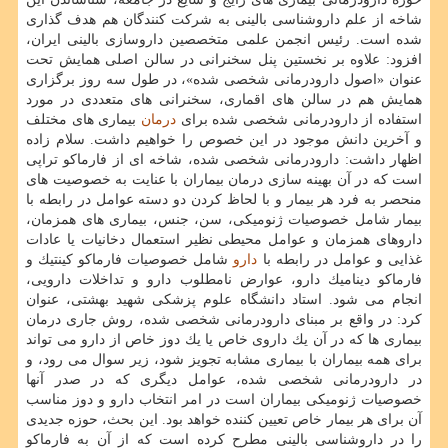
شاخه از علم داروشناسی بالینی به شركت كنندگان هم هدف گذاری
شده است. رئیس انجمن علمی متخصصین داروسازی بالینی ایران،
افزود: علاوه بر نخستین پنل سخنرانی در سالن اصلی همایش تحت
عنوان «اصول دارودرمانی شخصی شده»، در طول سه روز برگزاری
همایش هم در سالن های اقماری، سخنرانی های متعددی در مورد
استفاده از دارودرمانی شخصی شده برای
درمان
بیماری های مختلف
و آخرین دانش موجود در این خصوص را خواهیم داشت. سلام زاده
اظهار داشت: دارودرمانی شخصی شده، شاخه ای از فارماكو تراپی
است كه در آن بهینه سازی درمان بیماران با عنایت به خصوصیت های
منحصر به فرد هر بیمار و با لحاظ كردن دو دسته عوامل در رابطه با
بیمار شامل خصوصیات ژنومیكی، سن، جنس، بیماری های همزمان،
داروهای همزمان و عوامل محیطی نظیر استعمال دخانیات یا عادات
غذایی و عوامل در رابطه با
دارو
شامل خصوصیات فارماكو كینتیك و
فارماكو دینامیك دارو، عوارض نامطلوب دارو و تداخلات دارویی،
انجام می شود. استاد دانشگاه علوم پزشكی شهید بهشتی، عنوان
كرد: در واقع بر مبنای دارودرمانی شخصی شده، روش جاری درمان
بیماری ها كه در آن یك داروی خاص یا یك دوز خاص از دارو می تواند
برای همه بیماران با بیماری مشابه تجویز شود، زیر سوال می رود، و
در دارودرمانی شخصی شده، عوامل دیگری كه در صدر آنها
خصوصیات ژنومیكی بیماران است در امر انتخاب دارو و دوز مناسب
آن برای هر بیمار خاص تعیین كننده خواهد بود. این بحث، حوزه جدیدی
را در داروشناسی بالینی مطرح كرده است كه از آن به فارماكو