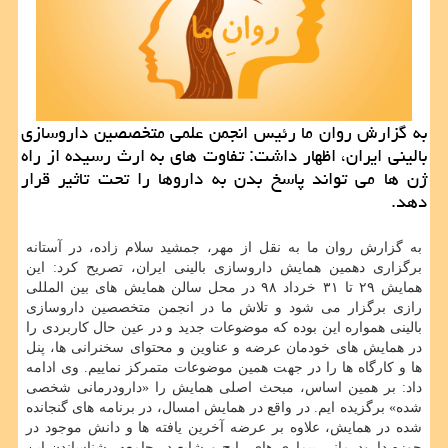
به گزارش روان ما رئیس انجمن علمی متخصصین داروسازی
بالینی ایران، اظهار داشت: تفاوت های به ارث رسیده از راه
ژن ها می تواند پاسخ بدن به داروها را تحت تاثیر قرار
دهد.
به گزارش روان ما به نقل از مهر، جمشید سلام زاده، در آستانه
برگزاری دهمین همایش داروسازی بالینی ایران، تصریح كرد: این
همایش ۲۹ تا ۳۱ خرداد ۹۸ در محل سالن همایش های بین المللی
رازی برگزار می شود و تلاش ما در انجمن متخصصین داروسازی
بالینی همواره این بوده كه موضوعات جدید و در عین حال كاربردی را
در همایش های خودمان عرضه و عناوین و محتوای سخنرانی ها، پنل
ها و كارگاه ها را در جهت همین موضوعات متمركز نماییم. وی ادامه
داد: بر همین اساس، مبحث اصلی همایش را «دارودرمانی شخصی
شده» برگزیده ایم. در واقع در همایش امسال، در برنامه های گنجانده
شده در همایش، علاوه بر عرضه آخرین یافته ها و دانش موجود در
حوزه دارودرمانی بیماری های رایج و شایع در جامعه، شناساندن این