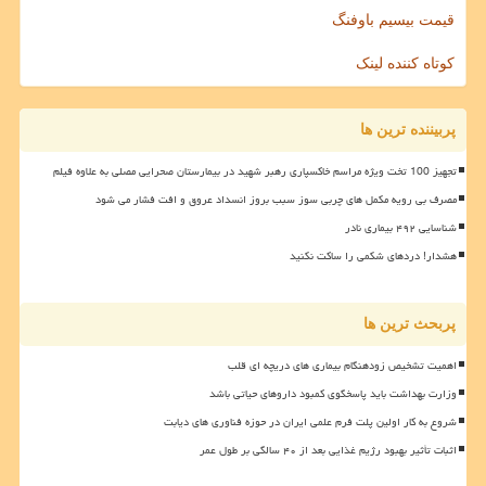
قیمت بیسیم باوفنگ
کوتاه کننده لینک
پربیننده ترین ها
تجهیز 100 تخت ویژه مراسم خاکسپاری رهبر شهید در بیمارستان صحرایی مصلی به علاوه فیلم
مصرف بی رویه مکمل های چربی سوز سبب بروز انسداد عروق و افت فشار می شود
شناسایی ۴۹۲ بیماری نادر
هشدار! دردهای شکمی را ساکت نکنید
پربحث ترین ها
اهمیت تشخیص زودهنگام بیماری های دریچه ای قلب
وزارت بهداشت باید پاسخگوی کمبود داروهای حیاتی باشد
شروع به کار اولین پلت فرم علمی ایران در حوزه فناوری های دیابت
اثبات تأثیر بهبود رژیم غذایی بعد از ۴۰ سالگی بر طول عمر