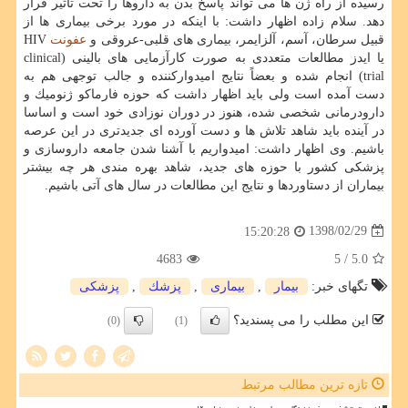
رسیده از راه ژن ها می تواند پاسخ بدن به داروها را تحت تأثیر قرار
دهد. سلام زاده اظهار داشت: با اینكه در مورد برخی بیماری ها از
قبیل سرطان، آسم، آلزایمر، بیماری های قلبی-عروقی و
عفونت
HIV
یا ایدز مطالعات متعددی به صورت كارآزمایی های بالینی (clinical
trial) انجام شده و بعضاً نتایج امیدواركننده و جالب توجهی هم به
دست آمده است ولی باید اظهار داشت كه حوزه فارماكو ژنومیك و
دارودرمانی شخصی شده، هنوز در دوران نوزادی خود است و اساسا
در آینده باید شاهد تلاش ها و دست آورده ای جدیدتری در این عرصه
باشیم. وی اظهار داشت: امیدواریم با آشنا شدن جامعه داروسازی و
پزشكی كشور با حوزه های جدید، شاهد بهره مندی هر چه بیشتر
بیماران از دستاوردها و نتایج این مطالعات در سال های آتی باشیم.
1398/02/29
15:20:28
4683
/ 5
5.0
تگهای خبر:
بیمار
,
بیماری
,
پزشك
,
پزشكی
این مطلب را می پسندید؟
(0)
(1)
تازه ترین مطالب مرتبط