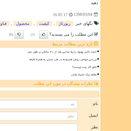
دهید.
1398/03/04
16:05:17
تگهای خبر:
رپورتاژ
,
كیفیت
,
محصول
,
فناو
این مطلب را می پسندید؟
(0)
(1)
تازه ترین مطالب مرتبط
اثبات تأثیر بهبود رژیم غذایی بعد از ۴۰ سالگی بر طول عمر
بررسی خواص روغن هندوانه در طب سنتی به همراه فیلم
اجاق گاز پیت چیست؟
علائم ترک اعتیاد مخدر
نظرات بینندگان در مورد این مطلب
ن
نام:
ایمیل:
نظر: