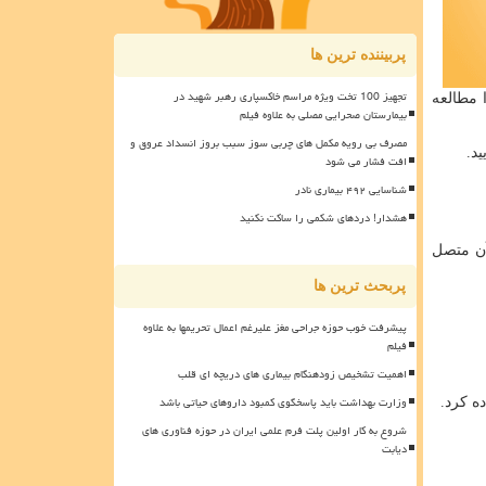
پربیننده ترین ها
تجهیز 100 تخت ویژه مراسم خاکسپاری رهبر شهید در
 مطالعه
بیمارستان صحرایی مصلی به علاوه فیلم
مصرف بی رویه مکمل های چربی سوز سبب بروز انسداد عروق و
د.
افت فشار می شود
شناسایی ۴۹۲ بیماری نادر
هشدار! دردهای شکمی را ساکت نکنید
آن متصل
پربحث ترین ها
پیشرفت خوب حوزه جراحی مغز علیرغم اعمال تحریمها به علاوه
فیلم
اهمیت تشخیص زودهنگام بیماری های دریچه ای قلب
وزارت بهداشت باید پاسخگوی کمبود داروهای حیاتی باشد
ه کرد.
شروع به کار اولین پلت فرم علمی ایران در حوزه فناوری های
دیابت