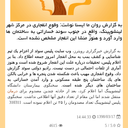
به گزارش روان ما ایسنا نوشت: وقوع انفجاری در مركز شهر
لینشوپینگ، واقع در جنوب سوئد خساراتی به ساختمان ها
وارد آورد و هنوز منشا این انفجار مشخص نشده است.
به گزارش خبرگزاری رویترز،
وب سایت پلیس سوئد از اعزام یك تیم
شناسایی و كشف بمب به محل انفجار امروز جمعه اطلاع داد. بنا بر
اعلام پلیس، تحقیقات درباره علت این انفجار شروع شده است و هنوز
آماری از تلفات احتمالی در دست نیست.
رادیو دولتی سوئد گزارش
داد، وقوع انفجاری مهیب باعث شكسته شدن پنجره ها و خرابی بالكن
های یك ساختمان پنج طبقه مسكونی و وارد آمدن خساراتی به
ساختمان های دیگر شده است.
سخنگوی بیمارستان دانشگاه
لینشوپینگ اما اعلام كرد، بعد از حادثه چندین مصدوم برای
درمان
منتقل شدند اما این مقام از تعداد دقیق آنها اطلاعی نداشت. سخنگوی
پلیس لینشوپینگ تعداد مصدومان را ۲۵ تن اعلام نموده است. 310311
1398/03/17
14:44:33
4615
/ 5
5.0