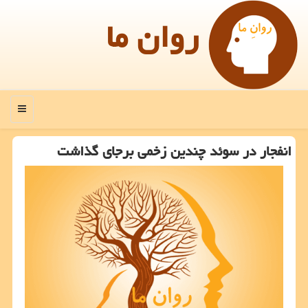
روان ما
منو
انفجار در سوئد چندین زخمی برجای گذاشت