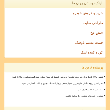
لینک دوستان روان ما
خرید و فروش خودرو
طراحی سایت
فیش حج
قیمت بیسیم باوفنگ
کوتاه کننده لینک
پربیننده ترین ها
تجهیز 100 تخت ویژه مراسم خاکسپاری رهبر شهید در بیمارستان صحرایی مصلی به علاوه فیلم
مصرف بی رویه مکمل های چربی سوز سبب بروز انسداد عروق و افت فشار می شود
شناسایی ۴۹۲ بیماری نادر
هشدار! دردهای شکمی را ساکت نکنید