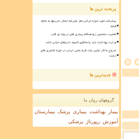
پربحث ترین ها
پیشرفت خوب حوزه جراحی مغز علیرغم اعمال تحریمها به علاوه
فیلم
اهمیت تشخیص زودهنگام بیماری های دریچه ای قلب
وزارت بهداشت باید پاسخگوی کمبود داروهای حیاتی باشد
شروع به کار اولین پلت فرم علمی ایران در حوزه فناوری های
دیابت
جدیدترین ها
گروههای روان ما
بیمار
بهداشت
بیماری
پزشک
بیمارستان
آموزش
رپورتاژ
پزشکی