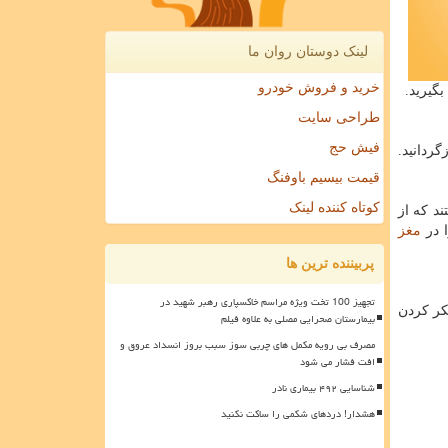
لینک دوستان روان ما
خرید و فروش خودرو
گیرید.
طراحی سایت
فیش حج
قیمت بیسیم باوفنگ
کوتاه کننده لینک
د كه از
ا در
مغز
پربیننده ترین ها
تجهیز 100 تخت ویژه مراسم خاکسپاری رهبر شهید در
كر كردن
بیمارستان صحرایی مصلی به علاوه فیلم
مصرف بی رویه مکمل های چربی سوز سبب بروز انسداد عروق و
افت فشار می شود
شناسایی ۴۹۲ بیماری نادر
هشدار! دردهای شکمی را ساکت نکنید