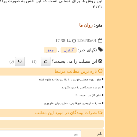
این روش ها برای كسانی است كه این حس به صورت پراكند
۲۱۲۱
منبع:
روان ما
1398/05/01
17:38:14
تگهای خبر:
كنترل
,
مغز
این مطلب را می پسندید؟
(0)
(1)
تازه ترین مطالب مرتبط
چطور بهره هوشی خویش را بالا ببریم؟ به علاوه فیلم
سردرد صبحگاهی را جدی بگیرید
اجاق گاز پیت چیست؟
مصرف داروهای غیرقانونی، عامل پنهان ناباروری
نظرات بینندگان در مورد این مطلب
ن
نام: