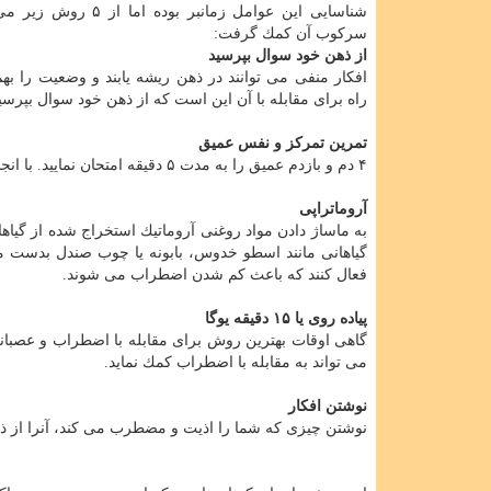
شناسایی این عوامل زمانبر بوده ام
سركوب آن كمك گرفت:
از ذهن خود سوال بپرسید
افكار منفی می توانند در ذهن ریشه یابند و وضعیت را بهم
راه برای مقابله با آن این است كه از ذهن خود سوال بپرسی
تمرین تمركز و نفس عمیق
۴ دم و بازدم عمیق را به مدت ۵ دقیقه امتحان نمایید. با انجام این كار می توانید ضربان قلب خویش را آرام و احساس آرامش را به خود بازگردانید.
آروماتراپی
به ماساژ دادن مواد روغنی آروماتیك استخراج شده از گیاه
گیاهانی مانند اسطو خدوس، بابونه یا چوب صندل بدست می
فعال كنند كه باعث كم شدن اضطراب می شوند.
پیاده روی یا ۱۵ دقیقه یوگا
گاهی اوقات بهترین روش برای مقابله با اضطراب و عصبا
می تواند به مقابله با اضطراب كمك نماید.
نوشتن افكار
نوشتن چیزی كه شما را اذیت و مضطرب می كند، آنرا از ذه