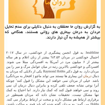
به گزارش روان ما محققان به دنبال دلایلی برای عدم تمایل
مردان به درمان بیماری های روانی هستند، هنگامی كه
بیشتر از همیشه به آن نیاز دارند.
healthline: به قول انجمن پیشگیری از خودكشی، در سال ۲۰۱۷
احتمال خودكشی در مردان ۳.۵۴% بیشتر از زنان اعلام و هر ساله
بیشتر از ۶ میلیون مرد در آمریكا به افسردگی مبتلا می شوند.
افسردگی و خودكشی بالاترین رتبه در میان عوامل مرگ و میر را بین
مردان دارد. به قول دكتر Raymond Hobbs یكی از دلایلی كه مردان به
دنبال
درمان
این بیماری ها نیستند می تواند ماچو ( افتخار به مردانگی)
باشد. خیلی از مردان نمی خواهند این مشكل را قبول كنند٬ چونكه
آنرا نوعی نشانه ضعف تلقی كرده و بنابراین دنبال درمان آن نمی
روند و نمی خواهند قبول كنند كه كمك نیاز دارند. اما احتیاج به كمك
تنها مشكل نیست، تحقیقات نشان داده كه مردان همینطور در
برقراری ارتباط هم مشكل دارند و سخت تر ارتباط برقرار می كنند.
Hobbs می گوید: به مردان گفته شده كه باید قوی و ساكت باشند،