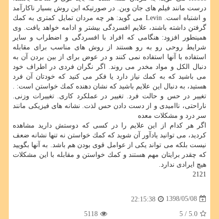
درست مانند فیلم های جان وین. در صورتیكه این روش بسیار ناكارآمد
و اشتباه است. Levin می گوید: هر چه مردان تمایل كمتری به كمك
گرفتن داشته باشند، علایم افسردگی بیشتر و ادامه خواهد یافت. وی
همینطور افزود: هنگامی كه افراد با افسردگی و اضطراب و سایر
شرایط روحی رو به رو هستند از روش های مناسب برای مقابله
استفاده با آنها استفاده نمی كنند و در عوض برای از بین بردن آن به
دنبال الكل و مواد مخدر می روند. اگر نگران فردی در اطراف خود
می باشید كه به كمك نیاز دارد یا فكر می كنید كه خودتان آن فرد
هستید، به دنبال این علایم باشید كه نشان دهنده كمك خواستن است: .
تغییر در حس و حالت فرد. تغییر در عملكرد كاری. تغییرات وزنی.
ناراحتی، ناامیدی و از دست دادن حس لذت. نشانه های فیزیكی مانند
سر درد و مشكلات معده
اگر هر كدام از این علایم را در كسی كه دوستش دارید مشاهده
كردید، می توانید یادآور آن شوید كه كمك خواستن نه تنها نشانه ضعف
نیست بلكه می تواند یكی از عوامل قوی بودن هم باشد. به آنها بگویید
كه چقدر برایتان مهم هستند و كمك خواستن و مقابله با این مشكلات
هیچ ایرادی ندارد.
2121
1398/05/08
22:15:38
5118
/ 5
5.0