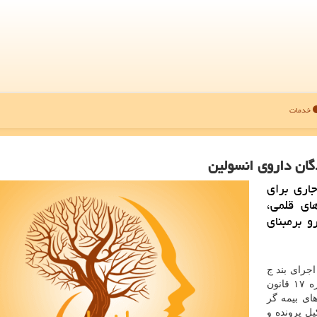
خدمات
ان داروی انسولین
اری برای
ای قلمی،
 برمبنای
اجرای بند ج
ماده ۷۴ قانون برنامه ششم توسعه كشور و بند ب تبصره ۱۷ قانون
 های بیمه گر
یل پرونده و