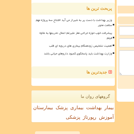
پربحث ترین ها
وزیر بهداشت با دست پر به شیراز می آید افتتاح سه پروژه مهم
سلامت محور
پیشرفت خوب حوزه جراحی مغز علیرغم اعمال تحریمها به علاوه
فیلم
اهمیت تشخیص زودهنگام بیماری های دریچه ای قلب
وزارت بهداشت باید پاسخگوی کمبود داروهای حیاتی باشد
جدیدترین ها
گروههای روان ما
بیمار
بهداشت
بیماری
پزشک
بیمارستان
آموزش
رپورتاژ
پزشکی