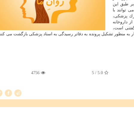
بر طبق این
 توانند با
ارك پزشكی،
ز داروخانه
گفتنی است،
ار به منظور تشكیل پرونده به دفاتر رسیدگی به اسناد پزشكی بازگشت می كنند 
4756
/ 5
5.0