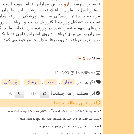
تخصیص سهمیه
دارو
به این بیماران اقدام نموده است. 
دستورالعمل، بیماران دیابتیك تحت پوشش این سازمان می
مراجعه به دفاتر رسیدگی به اسناد پزشكی و ارائه مد
نسبت به تشكیل پرونده الكترونیك دیابت و دریافت دارو ا
برمبنای سهمیه تعیین شده در پرونده خود اقدام نمایند. 
بیماران دیابتی برای دریافت داروی انسولین قلمی فقط یكب
پس، جهت دریافت دارو صرفا به داروخانه رجوع می كنند.
منبع:
روان ما
1398/05/30
15:45:23
تگهای خبر:
بیمار
,
بیمه
,
پزشك
,
پزشكی
این مطلب را می پسندید؟
(0)
(1)
تازه ترین مطالب مرتبط
وزیر بهداشت با دست پر به شیراز می آید افتتاح سه پروژه مهم سلامت محور
پیشرفت خوب حوزه جراحی مغز علیرغم اعمال تحریمها به علاوه فیلم
اهمیت تشخیص زودهنگام بیماری های دریچه ای قلب