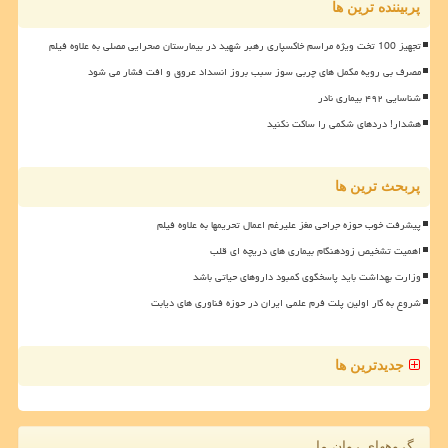
پربیننده ترین ها
تجهیز 100 تخت ویژه مراسم خاکسپاری رهبر شهید در بیمارستان صحرایی مصلی به علاوه فیلم
مصرف بی رویه مکمل های چربی سوز سبب بروز انسداد عروق و افت فشار می شود
شناسایی ۴۹۲ بیماری نادر
هشدار! دردهای شکمی را ساکت نکنید
پربحث ترین ها
پیشرفت خوب حوزه جراحی مغز علیرغم اعمال تحریمها به علاوه فیلم
اهمیت تشخیص زودهنگام بیماری های دریچه ای قلب
وزارت بهداشت باید پاسخگوی کمبود داروهای حیاتی باشد
شروع به کار اولین پلت فرم علمی ایران در حوزه فناوری های دیابت
جدیدترین ها
گروههای روان ما