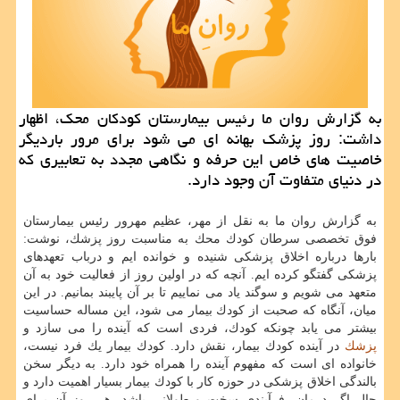
به گزارش روان ما رئیس بیمارستان كودكان محك، اظهار
داشت: روز پزشك بهانه ای می شود برای مرور باردیگر
خاصیت های خاص این حرفه و نگاهی مجدد به تعابیری كه
در دنیای متفاوت آن وجود دارد.
به گزارش روان ما به نقل از مهر، عظیم مهرور رئیس بیمارستان
فوق تخصصی سرطان كودك محك به مناسبت روز پزشك، نوشت:
بارها درباره اخلاق پزشكی شنیده و خوانده ایم و درباب تعهدهای
پزشكی گفتگو كرده ایم. آنچه كه در اولین روز از فعالیت خود به آن
متعهد می شویم و سوگند یاد می نماییم تا بر آن پایبند بمانیم. در این
میان، آنگاه كه صحبت از كودك بیمار می شود، این مساله حساسیت
بیشتر می یابد چونكه كودك، فردی است كه آینده را می سازد و
پزشك
در آینده كودك بیمار، نقش دارد. كودك بیمار یك فرد نیست،
خانواده ای است كه مفهوم آینده را همراه خود دارد. به دیگر سخن
بالندگی اخلاق پزشكی در حوزه كار با كودك بیمار بسیار اهمیت دارد و
حال اگر درمان، فرآیندی سخت و طولانی باشد، هر روزِ آن برای