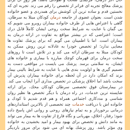
پزشك معالج تجربه ای فراتر از تخصص را رقم می زند. تجربه ای كه
نخستین قدم و ساده ترین آن كوشش برای همدردی و عضو خانواده
شدن است. بعنوان عضوی از جامعه
درمان
كودكان مبتلا به سرطان،
گاهی با اعتراض هایی از طرف خانواده بیماران روبرو می شویم كه
بی گمان با عنایت به شرایط سخت روحی ایشان كاملاً قابل درك
است؛ اعتراضی كه در بیشتر مواقع به تفاوت در ارائه درمان به
بیماران است. اما با اطمینان می گویم كه برای پزشك تفاوت ها
معنایی ندارد؛ او تخصص خودرا به عادلانه ترین روش ممكن به
كودكان مبتلا به سرطان ارائه می كند و در تلاش است تا روزهای
سخت درمان برای قهرمان كوچك مبارزه با بیماری و خانواده های
ایشان، به سلامتی برسد. پزشك می بایست در مواقعی دست به
تصمیم گیری ها و اولویت بندی هایی با عنایت به شرایط بالینی بیمار
بزند كه امكان دارد در آن لحظه برای خانواده بیماران پذیرش آن
سخت باشد اما اخلاق پزشكی در تخصص مداری آنرا ایجاب می كند.
در بیمارستان فوق تخصصی سرطان كودكان محك، برای ارائه
شایسته ترین خدمات، در راه درمان با دیگر تخصص ها نظیر روان
شناسی و مددكاری اجتماعی همراه و هم قدم شدیم تا كودك و
خانواده اش با دریافت
خدمات
چند تخصصی از بالاترین استانداردهای
درمانی برخوردار و به تمام نیازهای روحی و روانی اش پاسخ داده
شود؛ رفتار، اخلاق، مهربانی و نگاه فارغ از تفاوت ها به بیمار می تواند
به مانند دانش و تخصص برای بهبود بیمار و امید بخشیدن به خانواده
وی مؤثر باشد. روز پزشك بهانه ای می شود برای مرور باردیگر