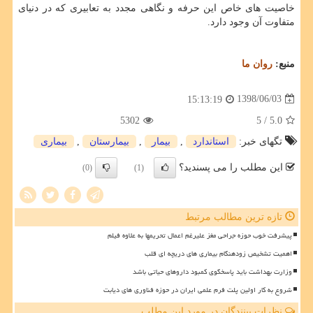
خاصیت های خاص این حرفه و نگاهی مجدد به تعابیری كه در دنیای
متفاوت آن وجود دارد.
منبع:
روان ما
1398/06/03
15:13:19
5302
/ 5
5.0
تگهای خبر:
استاندارد
,
بیمار
,
بیمارستان
,
بیماری
این مطلب را می پسندید؟
(0)
(1)
تازه ترین مطالب مرتبط
پیشرفت خوب حوزه جراحی مغز علیرغم اعمال تحریمها به علاوه فیلم
اهمیت تشخیص زودهنگام بیماری های دریچه ای قلب
وزارت بهداشت باید پاسخگوی کمبود داروهای حیاتی باشد
شروع به کار اولین پلت فرم علمی ایران در حوزه فناوری های دیابت
نظرات بینندگان در مورد این مطلب