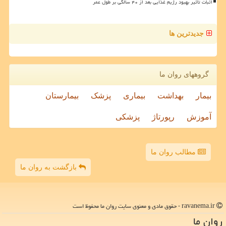
اثبات تأثیر بهبود رژیم غذایی بعد از ۴۰ سالگی بر طول عمر
جدیدترین ها
گروههای روان ما
بیمار
بهداشت
بیماری
پزشک
بیمارستان
آموزش
رپورتاژ
پزشکی
مطالب روان ما
بازگشت به روان ما
ravanema.ir - حقوق مادی و معنوی سایت روان ما محفوظ است
روان ما