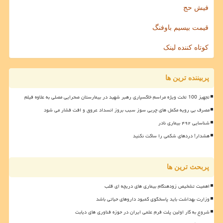
فیش حج
قیمت بیسیم باوفنگ
کوتاه کننده لینک
پربیننده ترین ها
تجهیز 100 تخت ویژه مراسم خاکسپاری رهبر شهید در بیمارستان صحرایی مصلی به علاوه فیلم
مصرف بی رویه مکمل های چربی سوز سبب بروز انسداد عروق و افت فشار می شود
شناسایی ۴۹۲ بیماری نادر
هشدار! دردهای شکمی را ساکت نکنید
پربحث ترین ها
اهمیت تشخیص زودهنگام بیماری های دریچه ای قلب
وزارت بهداشت باید پاسخگوی کمبود داروهای حیاتی باشد
شروع به کار اولین پلت فرم علمی ایران در حوزه فناوری های دیابت